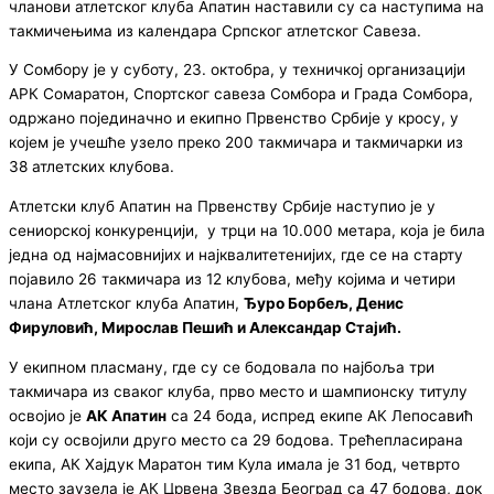
чланови атлетског клуба Апатин наставили су са наступима на
такмичењима из календара Српског атлетског Савеза.
У Сомбору је у суботу, 23. октобра, у техничкој организацији
АРК Сомаратон, Спортског савеза Сомбора и Града Сомбора,
одржано појединачно и екипно Првенство Србије у кросу, у
којем је учешће узело преко 200 такмичара и такмичарки из
38 атлетских клубова.
Атлетски клуб Апатин на Првенству Србије наступио је у
сениорској конкуренцији,
у трци на 10.000 метара, која је била
једна од најмасовнијих и најквалитетенијих, где се на старту
појавило 26 такмичара из 12 клубова, међу којима и четири
члана Атлетског клуба Апатин,
Ђуро Борбељ, Денис
Фируловић, Мирослав Пешић и Александар Стајић.
У екипном пласману, где су се бодовала по најбоља три
такмичара из сваког клуба, прво место и шампионску титулу
освојио је
АК Апатин
са 24 бода, испред екипе АК Лепосавић
који су освојили друго место са 29 бодова. Tрећепласирана
екипа, АК Хајдук Маратон тим Кула имала је 31 бод, четврто
место заузела је АК Црвена Звезда Београд са 47 бодова, док