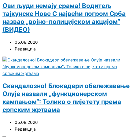
Ови људи немају срама! Водитељ
тајкунске Нове С највећи погром Срба
назвао „војно-полицијском акцијом“
(ВИДЕО)
05.08.2026
Редакција
Скандалозно! Блокадери обележавање
Олује назвали „функционерском
кампањом“: Толико о пијетету према
српским жртвама
05.08.2026
Редакција