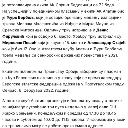
је петопласирана екипа АК Спринт Бадовинци са 72 бода.
Најуспешнији у појединачном пласману у екипи АК Апатин био
је
Ђуро Борбељ,
који је освојио бронзану медаљу иза сјајних
тркача Милоша Малешевића из Инђије и Мирка Мауне из
Сремске Митровице. Одличну трку истрчао је и
Денис
Фируловић
који је освојио 6. место. Храбру трку истрчали су
Мирослав Пешић
који је заузео 15. место и
Александар Стајић
који је био 17. Ово је Атлетском клубу Апатин и Ђури Борбељу
трећа медаља са сениорских државних првенстава у 2021.
години.
Екипном победом на Првенству Србије изборили су пласман
на Куп Европских шампиона у кросу који се према календару
Европске атлетске федерације одржава у Португалском граду
Оеирас, 6. фебруара 2022. године.
Атлетски клуб Апатин организује и бесплатну школу атлетике
за најмлађе суграђане три пута недељно у малој сали ОШ
Жарко Зрењанин, понедељком и средом од 17.30 до 18.45
часова и суботом од 10.00 до 11.15 часова. Информације у вези
са тренинзима могу се добити преко емаил адресе: