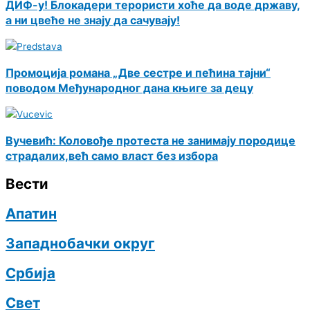
ДИФ-у! Блокадери терористи хоће да воде државу,
а ни цвеће не знају да сачувају!
Промоција романа „Две сестре и пећина тајни“
поводом Међународног дана књиге за децу
Вучевић: Коловође протеста не занимају породице
страдалих,већ само власт без избора
Вести
Апатин
Западнобачки округ
Србија
Свет