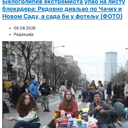
Бјелогрлићев екстремиста упао на листу
блокадера: Редовно дивљао по Чачку и
Новом Саду, а сада би у фотељу (ФОТО)
06.08.2026
Редакција