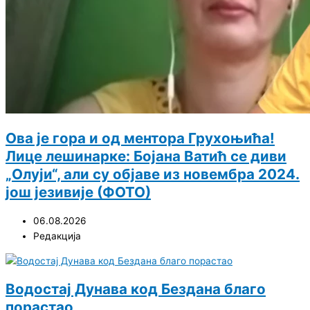
Ова је гора и од ментора Грухоњића!
Лице лешинарке: Бојана Ватић се диви
„Олуји“, али су објаве из новембра 2024.
још језивије (ФОТО)
06.08.2026
Редакција
Водостај Дунава код Бездана благо
порастао