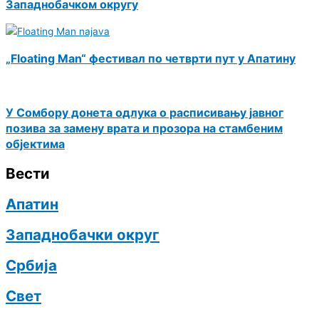
Западнобачком округу
„Floating Man“ фестивал по четврти пут у Апатину
У Сомбору донета одлука о расписивању јавног
позива за замену врата и прозора на стамбеним
објектима
Вести
Апатин
Западнобачки округ
Србија
Свет