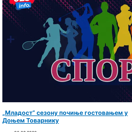
„Младост“ сезону почиње гостовањем у
Доњем Товарнику