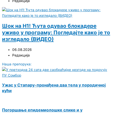
Редакција
Шок на Н1! Ћута одувао блокадере
уживо у програму: Погледајте како је то
изгледало (ВИДЕО)
06.08.2026
Редакција
Наша препорука:
Ужас у Стапару-пронађена два тела у породичној
кући
Погоршање епидемиолошке слике и у