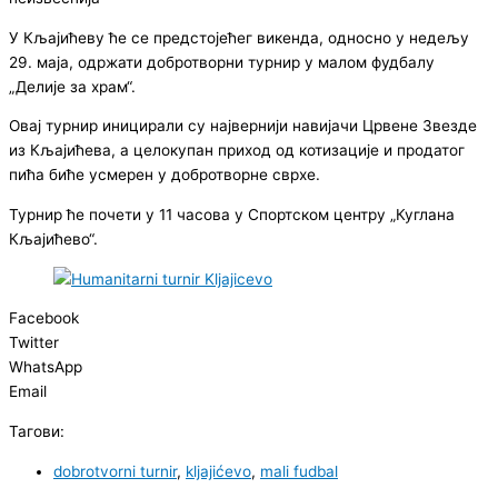
У Кљајићеву ће се предстојећег викенда, односно у недељу
29. маја, одржати добротворни турнир у малом фудбалу
„Делије за храм“.
Овај турнир иницирали су највернији навијачи Црвене Звезде
из Кљајићева, а целокупан приход од котизације и продатог
пића биће усмерен у добротворне сврхе.
Турнир ће почети у 11 часова у Спортском центру „Куглана
Кљајићево“.
Facebook
Twitter
WhatsApp
Email
Тагови:
dobrotvorni turnir
,
kljajićevo
,
mali fudbal