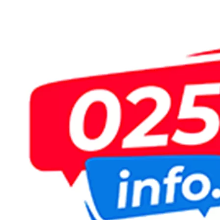
Пређи
на
садржај