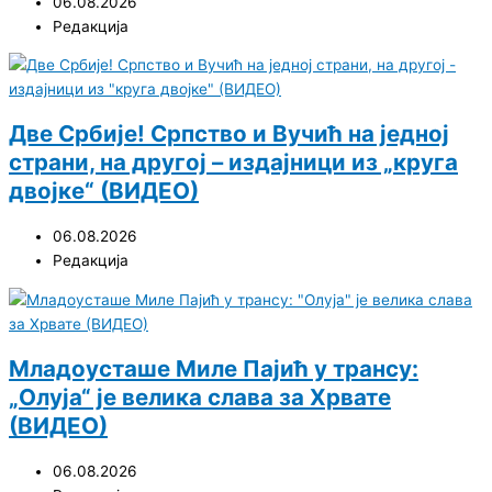
06.08.2026
Редакција
Две Србије! Српство и Вучић на једној
страни, на другој – издајници из „круга
двојке“ (ВИДЕО)
06.08.2026
Редакција
Младоусташе Миле Пајић у трансу:
„Олуја“ је велика слава за Хрвате
(ВИДЕО)
06.08.2026