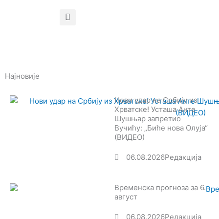
Најновије
Нови удар на Србију из
Хрватске! Усташа Анте
Шушњар запретио
Вучићу: „Биће нова Олуја“
(ВИДЕО)
06.08.2026
Редакција
Временска прогноза за 6.
август
06.08.2026
Редакција