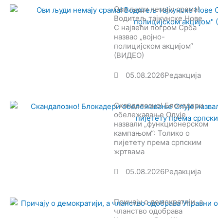
Ови људи немају срама!
Водитељ тајкунске Нове
С највећи погром Срба
назвао „војно-
полицијском акцијом“
(ВИДЕО)
05.08.2026
Редакција
Скандалозно! Блокадери
обележавање Олује
назвали „функционерском
кампањом“: Толико о
пијетету према српским
жртвама
05.08.2026
Редакција
Причају о демократији, а
чланство одобрава