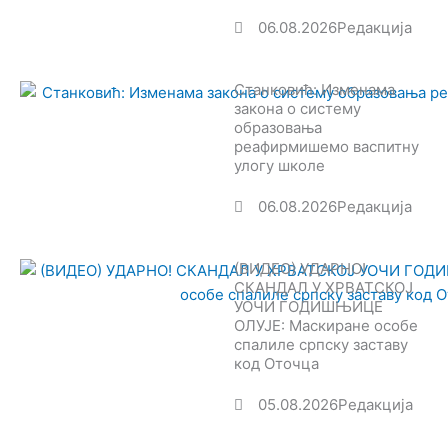
06.08.2026
Редакција
Станковић: Изменама
закона о систему
образовања
реафирмишемо васпитну
улогу школе
06.08.2026
Редакција
(ВИДЕО) УДАРНО!
СКАНДАЛ У ХРВАТСКОЈ
УОЧИ ГОДИШЊИЦЕ
ОЛУЈЕ: Маскиране особе
спалиле српску заставу
код Оточца
05.08.2026
Редакција