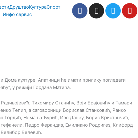
F
I
T
Y
ести
Друштво
Култура
Спорт
a
n
w
o
Инфо сервис
c
s
i
u
e
t
t
t
b
a
t
u
o
g
e
b
o
r
r
e
k
a
m
сали Дома културе, Апатинци ће имати прилику погледати
аћу“, у режији Гордана Матића.
Радивојевић, Тихомиру Станићу, Воји Брајовићу и Тамари
енко Тепић, а саговорници Борислав Станковић, Ранко
н Гордић, Немања Ђурић, Иво Данеу, Борис Kристанчић,
Стефанели, Педро Ферандиз, Емилиано Родригез, Клифорд
 Велибор Белевић.