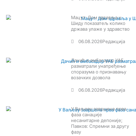
Мацут: Дом здравља у
Шиду показатељ колико
држава улаже у здравство
06.08.2026
Редакција
Дачић и амбасадор УАЕ
разматрали унапређење
споразума о признавању
возачких дозвола
06.08.2026
Редакција
У Ваљеву завршена прва
фаза санације
несанитарне депоније;
Павков: Спремни за другу
фазу