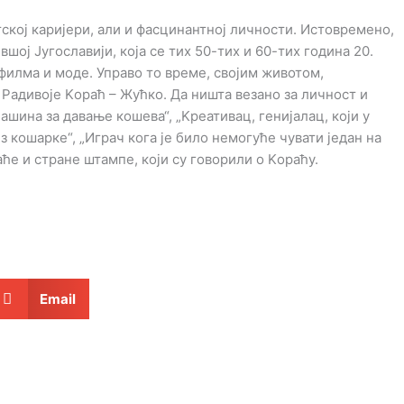
ској каријери, али и фасцинантној личности. Истовремено,
шој Југославији, која се тих 50-тих и 60-тих година 20.
филма и моде. Управо то време, својим животом,
 Радивоје Kораћ – Жућко. Да ништа везано за личност и
шина за давање кошева“, „Kреативац, генијалац, који у
з кошарке“, „Играч кога је било немогуће чувати један на
ће и стране штампе, који су говорили о Kораћу.
Email