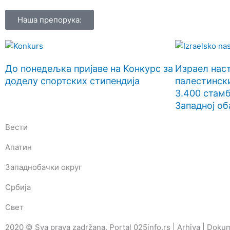
Наша препорука:
До понедељка пријаве на Конкурс за
Израел нас
доделу спортских стипендија
палестински
3.400 стамб
Западној об
Вести
Апатин
Западнобачки округ
Србија
Свет
2020 © Sva prava zadržana. Portal 025info.rs |
Arhiva
|
Dokum