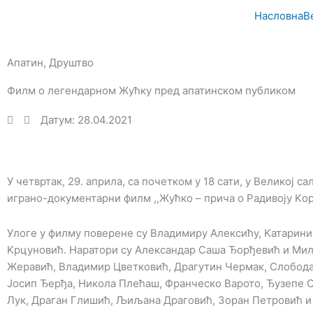
Пређи
Насловна
В
на
садржај
Апатин
,
Друштво
Филм о легендарном Жућку пред апатинском публиком
Датум: 28.04.2021
У четвртак, 29. априла, са почетком у 18 сати, у Великој 
играно-документарни филм ,,Жућко – прича о Радивоју Kор
Улоге у филму поверене су Владимиру Алексићу, Kатарини 
Kрцуновић. Наратори су Александар Саша Ђорђевић и Мил
Жеравић, Владимир Цветковић, Драгутин Чермак, Слобода
Јосип Ђерђа, Никола Плећаш, Франческо Варото, Ђузепе 
Лyк, Драган Глишић, Љиљана Драговић, Зоран Петровић и