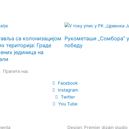
тавља са колонизацијом
Рукометаши „Сомбора“ 
х територија: Граде
победу
ених јединица на
али
Пратите нас
Facebook
Instagram
Twitter
You Tube
enta
Design: Premier dizajn studio