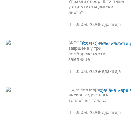
Управни одбор: Шта пише
у статуту студентске
листе?
05.08.2026
Редакција
(ФОТО) Нове инвестиције
завршене у три
сомборске месне
заједнице
05.08.2026
Редакција
Појачане мере због
ниског водостаја и
топлотног таласа
05.08.2026
Редакција