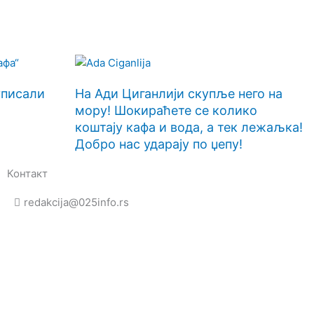
уписали
На Ади Циганлији скупље него на
мору! Шокираћете се колико
коштају кафа и вода, а тек лежаљка!
Добро нас ударају по џепу!
Контакт
redakcija@025info.rs