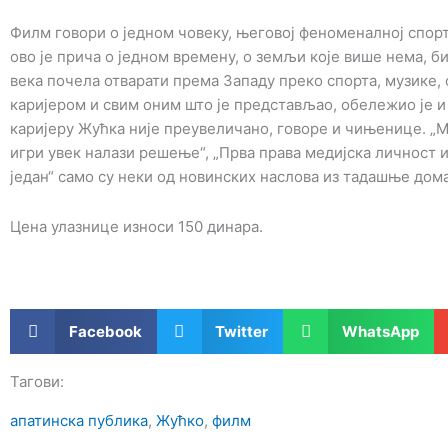
Филм говори о једном човеку, његовој феноменалној спорт
ово је прича о једном времену, о земљи које више нема, бив
века почела отварати према Западу преко спорта, музике, 
каријером и свим оним што је представљао, обележио је и
каријеру Жућка није преувеличано, говоре и чињенице. „Ма
игри увек налази решење“, „Прва права медијска личност и
један“ само су неки од новинских наслова из тадашње дома
Цена улазнице износи 150 динара.
Facebook
Twitter
WhatsApp
Тагови:
апатинска публика
,
Жућко
,
филм