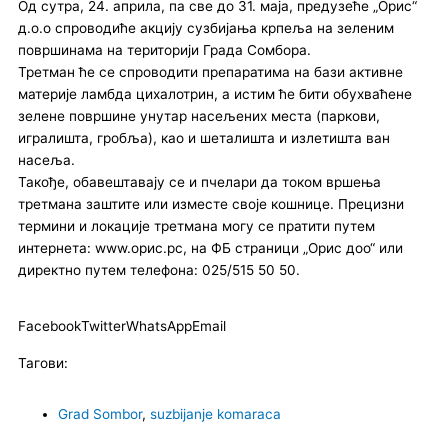
Од сутра, 24. априла, па све до 31. маја, предузеће „Орис“
д.о.о спроводиће акцију сузбијања крпеља на зеленим
површинама на територији Града Сомбора.
Третман ће се спроводити препаратима на бази активне
материје ламбда цихалотрин, а истим ће бити обухваћене
зелене површине унутар насељених места (паркови,
игралишта, гробља), као и шеталишта и излетишта ван
насеља.
Такође, обавештавају се и пчелари да током вршења
третмана заштите или изместе своје кошнице. Прецизни
термини и локације третмана могу се пратити путем
интернета: www.орис.рс, на ФБ страници „Орис доо“ или
директно путем телефона: 025/515 50 50.
Facebook
Twitter
WhatsApp
Email
Тагови:
Grad Sombor
,
suzbijanje komaraca