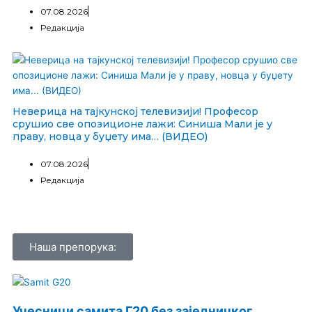
07.08.2026
Редакција
Неверица на тајкунској телевизији! Професор
срушио све опозиционе лажи: Синиша Мали је у
праву, новца у буџету има… (ВИДЕО)
07.08.2026
Редакција
Наша препорука:
Учесници самита Г20 без заједничког