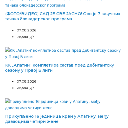
(ФОТО/ВИДЕО) САД ЈЕ СВЕ ЈАСНО! Ово је 7 кључних
тачака блокадерског програма
07.08.2026
Редакција
KK „Апатин“ комплетира састав пред дебитантску
сезону у Првој Б лиги
07.08.2026
Редакција
Прикупљено 16 јединица крви у Апатину, међу
даваоцима четири жене