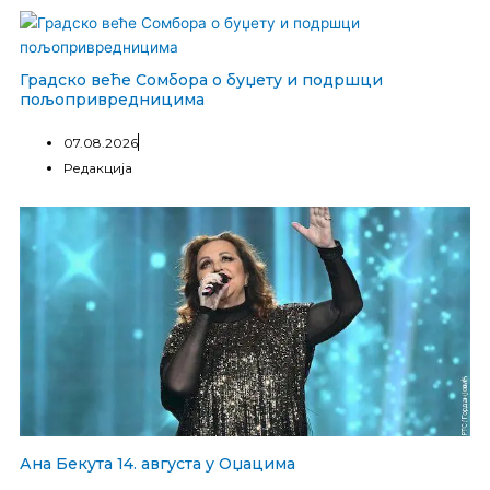
Градско веће Сомбора о буџету и подршци
пољопривредницима
07.08.2026
Редакција
Ана Бекута 14. августа у Оџацима