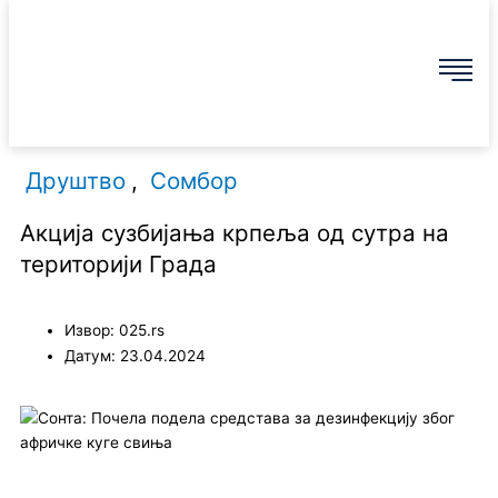
Пређи
F
I
Y
T
на
садржај
a
n
o
w
c
s
u
i
Друштво
,
Сомбор
e
t
t
t
Акција сузбијања крпеља од сутра на
b
a
u
t
територији Града
o
g
b
e
Извор: 025.rs
o
r
e
r
Датум: 23.04.2024
k
a
m