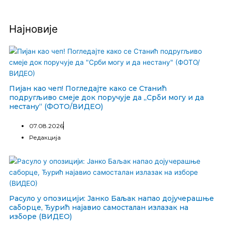
Најновије
Пијан као чеп! Погледајте како се Станић
подругљиво смеје док поручује да „Срби могу и да
нестану“ (ФОТО/ВИДЕО)
07.08.2026
Редакција
Расуло у опозицији: Јанко Баљак напао дојучерашње
саборце, Ђурић најавио самосталан излазак на
изборе (ВИДЕО)