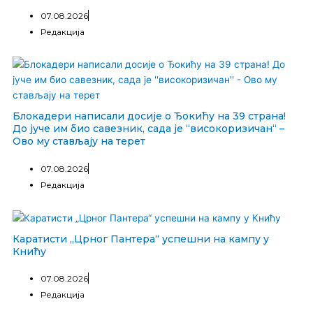
07.08.2026
Редакција
Блокадери написали досије о Ђокићу на 39 страна!
До јуче им био савезник, сада је “високоризичан“ –
Ово му стављају на терет
07.08.2026
Редакција
Каратисти „Црног Пантера“ успешни на кампу у
Книћу
07.08.2026
Редакција