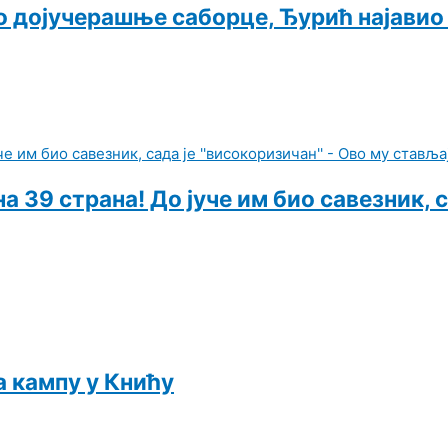
ао дојучерашње саборце, Ђурић најавио
 39 страна! До јуче им био савезник, с
а кампу у Книћу