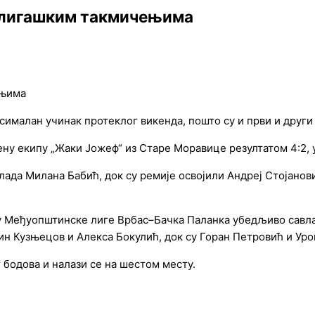
у лигашким такмичењима
ксималан учинак протеклог викенда, пошто су и први и дру
ну екипу „Жаки Јожеф“ из Старе Моравице резултатом 4:2, у 
ада Милана Бабић, док су ремије освојили Андреј Стојанов
колу Међуопштинске лиге Врбас–Бачка Паланка убедљиво савл
ин Кузњецов и Алекса Бокулић, док су Горан Петровић и Уро
 бодова и налази се на шестом месту.