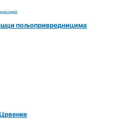
одршци пољопривредницима
 Црвенке