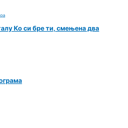
алу Ко си бре ти, смењена два
рограма