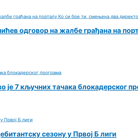
чићев одговор на жалбе грађана на порт
 је 7 кључних тачака блокадерског п
ебитантску сезону у Првој Б лиги