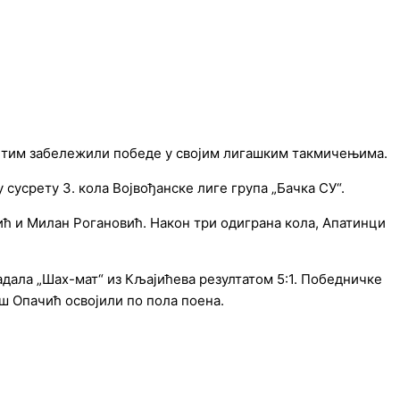
ги тим забележили победе у својим лигашким такмичењима.
сусрету 3. кола Војвођанске лиге група „Бачка СУ“.
ић и Милан Рогановић. Након три одиграна кола, Апатинци
адала „Шах-мат“ из Кљајићева резултатом 5:1. Победничке
ш Опачић освојили по пола поена.