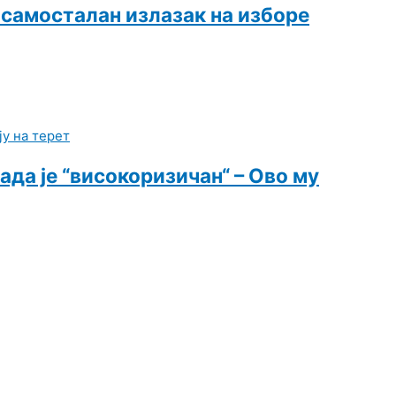
 самосталан излазак на изборе
ада је “високоризичан“ – Ово му