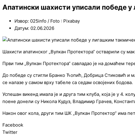
Апатински шахисти уписали победе 
Извор: 025info / Foto : Pixabay
Датум: 02.06.2026
Шахисти апатинског „Вулкан Протектора“ остварили су ма
Први тим „Вулкан Протектора“ савладао је на домаћем тере
До победе су стигли Бранко Ћопић, Добрица Стиковић и мл
се налазе у самом врху табеле са седам освојених бодова.
Успешан викенд имала је и друга тим клуба, која је у 4. 
поене донели су Никола Кудуз, Владимир Грачев, Констант
Након овог кола, други тим ШК „Вулкан Протектор“ има пет
Facebook
Twitter