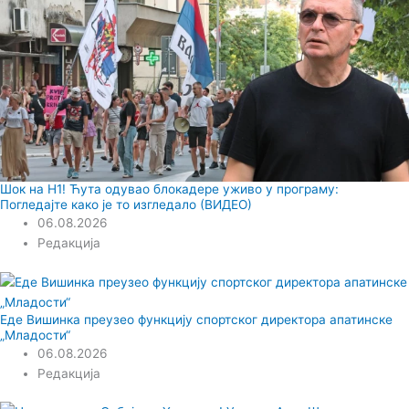
Шок на Н1! Ћута одувао блокадере уживо у програму:
Погледајте како је то изгледало (ВИДЕО)
06.08.2026
Редакција
Еде Вишинка преузео функцију спортског директора апатинске
„Младости“
06.08.2026
Редакција