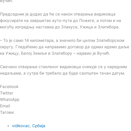
Вучић.
Председник је додао да ће се након отварања видиковца
фокусирати на завршетак ауто-пута до Пожеге, а потом и на
могућу изградњу наставка до Злакусе, Ужица и Златибора.
– То је само 14 километара, а значило би целом Златиборском
округу. Гледаћемо да направимо договор да одмах идемо даље
ка Ужицу, Белој Земљи и Златибору – најавио је Вучић.
Свечано отварање стакленог видиковца очекује се у наредним
недељама, а сутра би требало да буде саопштен тачан датум.
Facebook
Twitter
WhatsApp
Email
Тагови:
vidikovac
,
Србија