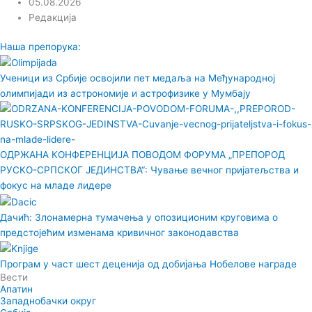
05.08.2026
Редакција
Наша препорука:
Ученици из Србије освојили пет медаља на Међународној
олимпијади из астрономије и астрофизике у Мумбају
ОДРЖАНА КОНФЕРЕНЦИЈА ПОВОДОМ ФОРУМА „ПРЕПОРОД
РУСКО-СРПСКОГ ЈЕДИНСТВА“: Чување вечног пријатељства и
фокус на младе лидере
Дачић: Злонамерна тумачења у опозиционим круговима о
предстојећим изменама кривичног законодавства
Програм у част шест деценија од добијања Нобелове награде
Вести
Апатин
Западнобачки округ