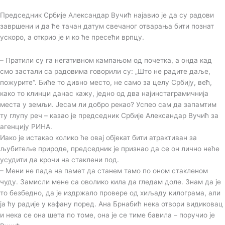
Председник Србије Александар Вучић најавио је да су радови
завршени и да ће тачан датум свечаног отварања бити познат
ускоро, а открио је и ко ће пресећи врпцу.
– Пратили су га негативном кампањом од почетка, а онда кад
смо застали са радовима говорили су: „Што не радите даље,
пожурите“. Биће то дивно место, не само за целу Србију, већ,
како то клинци данас кажу, једно од два најинстаграмичнија
места у земљи. Јесам ли добро рекао? Успео сам да запамтим
ту глупу реч – казао је председник Србије Александар Вучић за
агенцију РИНА.
Иако је истакао колико ће овај објекат бити атрактиван за
љубитеље природе, председник је признао да се он лично неће
усудити да крочи на стаклени под.
– Мени не пада на памет да станем тамо по оном стакленом
чуду. Замисли мене са оволико кила да гледам доле. Знам да је
то безбедно, да је издржало провере од хиљаду килограма, али
ја ћу радије у кафану поред. Ана Брнабић нека отвори видиковац
и нека се она шета по томе, она је се тиме бавила – поручио је