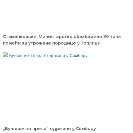
Стаменковски: Министарство обезбедило 30 тона
помоћи за угрожене породице у Топлици
„Буњевачко прело“ одржано у Сомбору