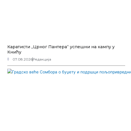
Каратисти „Црног Пантера“ успешни на кампу у
Книћу
07.08.2026
Редакција