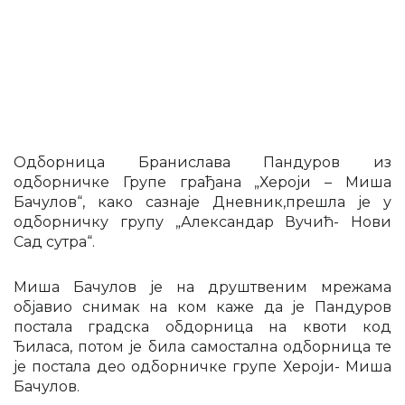
Одборница Бранислава Пандуров из
одборничке Групе грађана „Хероји – Миша
Бачулов“, како сазнаје Дневник,прешла је у
одборничку групу „Александар Вучић- Нови
Сад сутра“.
Миша Бачулов је на друштвеним мрежама
објавио снимак на ком каже да је Пандуров
постала градска обдорница на квоти код
Ђиласа, потом је била самостална одборница те
је постала део одборничке групе Хероји- Миша
Бачулов.