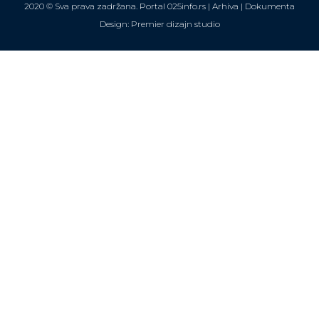
2020 © Sva prava zadržana. Portal 025info.rs |
Arhiva
|
Dokumenta
Design: Premier dizajn studio