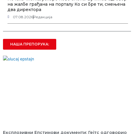
на жалбе грађана на порталу Ко си бре ти, смењена
два директора
07.08.2026
Редакција
НАША ПРЕПОРУКА:
Експлозивни Епстинови документи: Гејтс одговорио