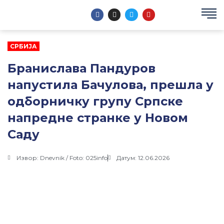
Пређи
F
I
T
Y
на
a
n
w
o
c
s
i
u
садржај
e
t
t
t
b
a
t
u
o
g
e
b
СРБИЈА
o
r
r
e
k
a
Бранислава Пандуров
m
напустила Бачулова, прешла у
одборничку групу Српске
напредне странке у Новом
Саду
Извор: Dnevnik / Foto: 025info
Датум: 12.06.2026