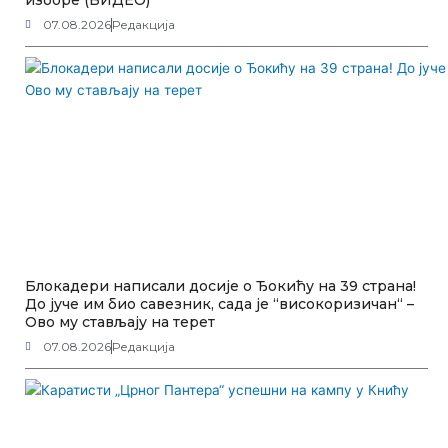
07.08.2026
Редакција
Блокадери написали досије о Ђокићу на 39 страна!
До јуче им био савезник, сада је “високоризичан“ –
Ово му стављају на терет
07.08.2026
Редакција