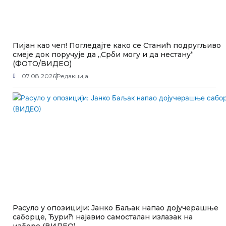
Пијан као чеп! Погледајте како се Станић подругљиво
смеје док поручује да „Срби могу и да нестану“
(ФОТО/ВИДЕО)
07.08.2026
Редакција
Расуло у опозицији: Јанко Баљак напао дојучерашње
саборце, Ђурић најавио самосталан излазак на
изборе (ВИДЕО)