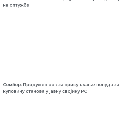
на оптужбе
Сомбор: Продужен рок за прикупљање понуда за
куповину станова у јавну својину РС