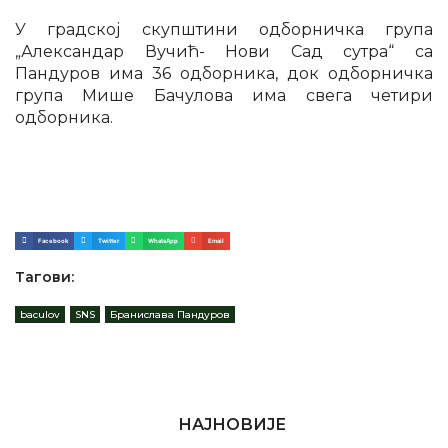
У градској скупштини одборничка група
„Александар Вучић- Нови Сад сутра“ са
Пандуров има 36 одборника, док одборничка
група Мише Бачулова има свега четири
одборника.
Facebook
Twitter
WhatsApp
Email
Тагови:
baculov
,
SNS
,
Бранислава Пандуров
НАЈНОВИЈЕ