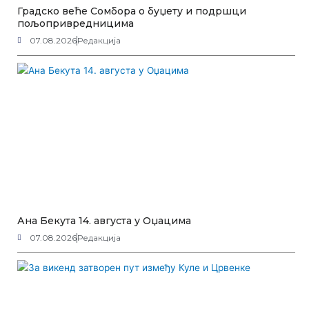
Градско веће Сомбора о буџету и подршци
пољопривредницима
07.08.2026
Редакција
Ана Бекута 14. августа у Оџацима
07.08.2026
Редакција