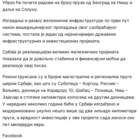
Убрзо ће почети радови на брзој прузи од Београд ка Нишу и
даље ка Солуну.
Изградња и развој железничке инфраструктуре по први пут
након вишедеценијског пропадања овог саобраћајног
система, постала је један од најзначајнијих државних
инфраструктурних и инвестиционих пројеката.
Србија је реализацијом великих железничких пројеката
показала да је довољно стабилна и финансијски моћна да
реализује овај посао.
Реконструисане су и бројне магистралне и регионалне пруге
широм Србије, као што су Суботица – Хоргош, Ресник –
Ваљево, деонице на Коридору 10, Шабац – Лозница, Ниш –
Зајечар и стотине километара колосека на другим деоницама.
У наредних неколико година биће у Србији изграђено и
модернизовано укупно нешто више од две хиљаде километара
пруга, а вредност инвестиције у ове пројекте сада износи око
пет милијарди евра.
Facebook