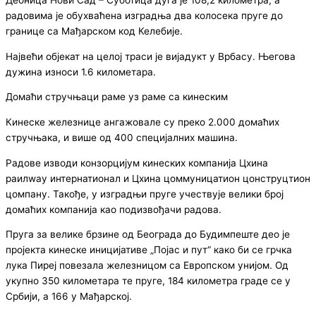
радовима је обухваћена изградња два колосека пруге до
границе са Мађарском код Келебије.
Највећи објекат на целој траси је вијадукт у Врбасу. Његова
дужина износи 1.6 километара.
Домаћи стручњаци раме уз раме са кинеским
Кинеске железнице ангажовале су преко 2.000 домаћих
стручњака, и више од 400 специјалних машина.
Радове изводи конзорцијум кинеских компанија Цхина
раилwаy интернатионал и Цхина цоммуницатион цонструцтион
цомпанy. Такође, у изградњи пруге учествује велики број
домаћих компанија као подизвођачи радова.
Пруга за велике брзине од Београда до Будимпеште део је
пројекта кинеске иницијативе „Појас и пут“ како би се грчка
лука Пиреј повезала железницом са Европском унијом. Од
укупно 350 километара те пруге, 184 километра граде се у
Србији, а 166 у Мађарској.