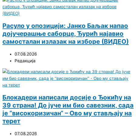
Расуло у опозицији: Јанко Баљак напао
дојучерашње саборце, Ђурић најавио
самосталан излазак на изборе (ВИДЕО)
07.08.2026
Редакција
Блокадери написали досије о Ђокићу на
39 страна! До јуче им био савезник, сада
је “високоризичан“ – Ово му стављају на
терет
07.08.2026