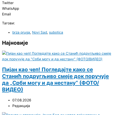
Twitter
WhatsApp
Email
Тагови:
brza pruga
,
Novi Sad
,
subotica
Најновије
Пијан као чеп! Погледајте како се
Станић подругљиво смеје док поручује
да „Срби могу и да нестану“ (ФОТО/
ВИДЕО)
07.08.2026
Редакција