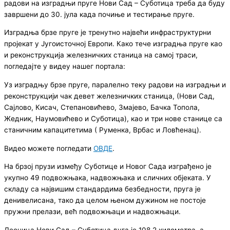
радови на изградњи пруге Нови Сад – Суботица треба да буду
завршени до 30. јула када почиње и тестирање пруге.
Изградња брзе пруге је тренутно највећи инфраструктурни
пројекат у Југоисточној Европи. Како тече изградња пруге као
и реконструкција железничких станица на самој траси,
погледајте у видеу нашег портала:
Уз изградњу брзе пруге, паралелно теку радови на изградњи и
реконструкцији чак девет железничких станица, (Нови Сад,
Сајлово, Кисач, Степановићево, Змајево, Бачка Топола,
Жедник, Наумовићево и Суботица), као и три нове станице са
станичним капацитетима ( Руменка, Врбас и Ловћенац).
Видео можете погледати
ОВДЕ
.
На брзој прузи између Суботице и Новог Сада изграђено је
укупно 49 подвожњака, надвожњака и сличних објеката. У
складу са највишим стандардима безбедности, пруга је
денивелисана, тако да целом њеном дужином не постоје
пружни прелази, већ подвожњаци и надвожњаци.
Деоница Нови Сад – Суботица дуга је 108,2 километра, а