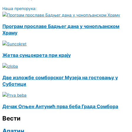
Наша препорука:
Програм прославе Бадњег дана у чонопљанском
Храму
Жетва сунцокрета при крају
Две изложбе сомборског Музеја на гостовању у
Суботици
Дечак Огњен Антунић прва беба Града Сомбора
Вести
Апатин