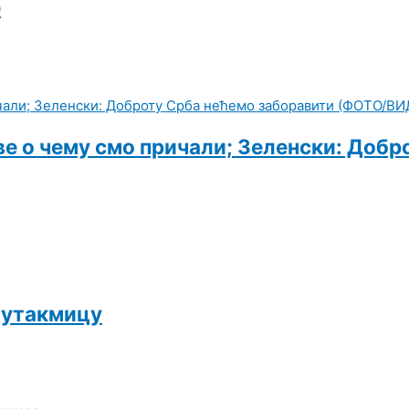
е
све о чему смо причали; Зеленски: Доб
 утакмицу