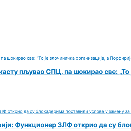
сту пљувао СПЦ, па шокирао све: „То ј
зији: Функционер ЗЛФ открио да су бл