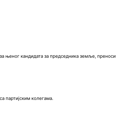
за њеног кандидата за председника земље, преноси
 са партијским колегама.