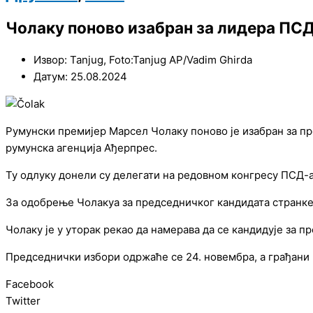
Чолаку поново изабран за лидера ПСД
Извор: Tanjug, Foto:Tanjug AP/Vadim Ghirda
Датум: 25.08.2024
Румунски премијер Марсел Чолаку поново је изабран за п
румунска агенција Ађерпрес.
Ту одлуку донели су делегати на редовном конгресу ПСД-а
За одобрење Чолакуа за председничког кандидата странке 
Чолаку је у уторак рекао да намерава да се кандидује за п
Председнички избори одржаће се 24. новембра, а грађани 
Facebook
Twitter