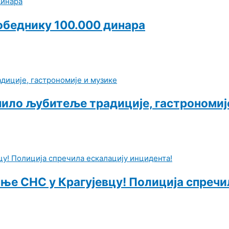
Победнику 100.000 динара
пило љубитеље традиције, гастрономиј
е СНС у Крагујевцу! Полиција спречи