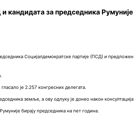
 и кандидата за председника Румуније
редседника Социјалдемократске партије (ПСД) и предложен 
.
гласало је 2.257 конгресних делегата.
редседника земље, а ову одлуку је донео након консултација
Румуније бирају председника на пет година.