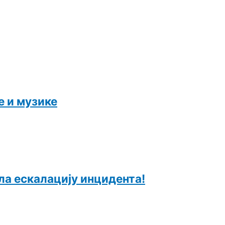
е и музике
ла ескалацију инцидента!