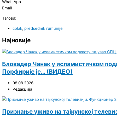
WhatsApp
Email
Тагови:
colak
,
predsednik rumunije
Најновије
Блокадер Чанак у исламистичком подка
Порфирије је… (ВИДЕО)
08.08.2026
Редакција
Признање уживо на тајкунској телеви