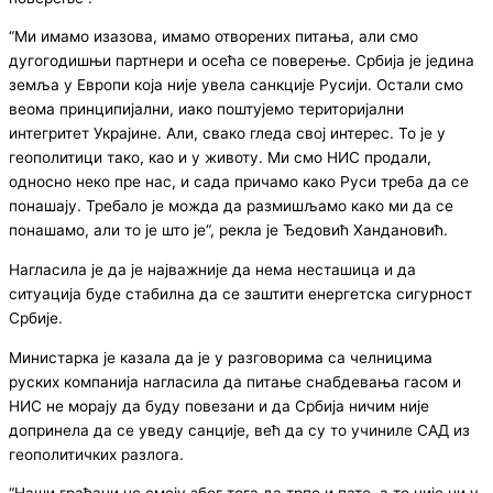
“Ми имамо изазова, имамо отворених питања, али смо
дугогодишњи партнери и осећа се поверење. Србија је једина
земља у Европи која није увела санкције Русији. Остали смо
веома принципијални, иако поштујемо територијални
интегритет Украјине. Али, свако гледа свој интерес. То је у
геополитици тако, као и у животу. Ми смо НИС продали,
односно неко пре нас, и сада причамо како Руси треба да се
понашају. Требало је можда да размишљамо како ми да се
понашамо, али то је што је“, рекла је Ђедовић Хандановић.
Нагласила је да је најважније да нема несташица и да
ситуација буде стабилна да се заштити енергетска сигурност
Србије.
Министарка је казала да је у разговорима са челницима
руских компанија нагласила да питање снабдевања гасом и
НИС не морају да буду повезани и да Србија ничим није
допринела да се уведу санције, већ да су то учиниле САД из
геополитичких разлога.