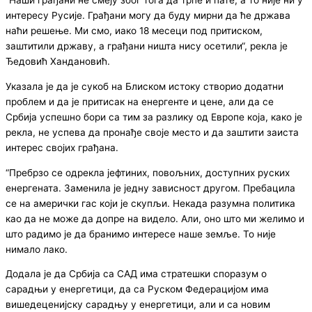
“Наши грађани не смеју због тога да трпе и пате, а то није ни у
интересу Русије. Грађани могу да буду мирни да ће држава
наћи решење. Ми смо, иако 18 месеци под притиском,
заштитили државу, а грађани ништа нису осетили“, рекла је
Ђедовић Хандановић.
Указала је да је сукоб на Блиском истоку створио додатни
проблем и да је притисак на енергенте и цене, али да се
Србија успешно бори са тим за разлику од Европе која, како је
рекла, не успева да пронађе своје место и да заштити заиста
интерес својих грађана.
“Пребрзо се одрекла јефтиних, повољних, доступних руских
енергената. Заменила је једну зависност другом. Пребацила
се на амерички гас који је скупљи. Некада разумна политика
као да не може да допре на видело. Али, оно што ми желимо и
што радимо је да бранимо интересе наше земље. То није
нимало лако.
Додала је да Србија са САД има стратешки споразум о
сарадњи у енергетици, да са Руском Федерацијом има
вишедеценијску сарадњу у енергетици, али и са новим