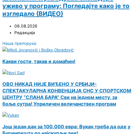
уживо у програму: Погледајте како је то
изгледало (ВИДЕО)
06.08.2026
Редакција
Наша препорука:
Какви гости, такав и домаћин!
ОВО НИКАД НИЈЕ ВИЂЕНО У СРБИЈИ-
СПЕКТАКУЛАРНА КОНВЕНЦИЈА СНС У СПОРТСКОМ
ЦЕНТРУ “СЛАНА БАРА” Сви на једном месту, за
боље сутра! Уприличен величанствен програм
Још један дан за 100.000 евра: Вукан треба да оде у
Будимпешту по најскупљи лек!