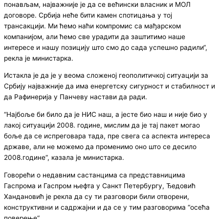
понављам, најважније је да се већински власник и МОЛ
договоре. Србија неће бити камен спотицања у тој
трансакцији. Ми ћемо наћи компромис са мађарском
компанијом, али ћемо све урадити да заштитимо наше
интересе и нашу позицију што смо до сада успешно радили“,
рекла је министарка.
Истакла је да је у веома сложеној геополитичкој ситуацији за
Србију најважније да има енергетску сигурност и стабилност и
да Рафинерија у Панчеву настави да ради.
“Најбоље би било да је НИС наш, а јесте био наш и није био у
лакој ситуацији 2008. године, мислим да је тај пакет могао
боље да се испреговара тада, пре свега са аспекта интереса
државе, али не можемо да променимо оно што се десило
2008.године“, казала је министарка.
Говорећи о недавним састанцима са представницима
Гаспрома и Гаспром њефта у Санкт Петербургу, Ђедовић
Хандановић је рекла да су ти разговори били отворени,
конструктивни и садржајни и да се у тим разговорима “осећа
поверење“.