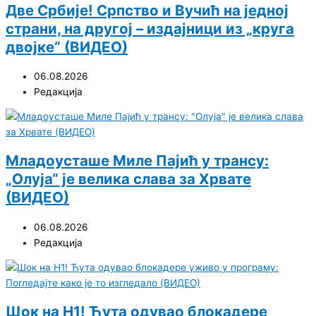
Две Србије! Српство и Вучић на једној
страни, на другој – издајници из „круга
двојке“ (ВИДЕО)
06.08.2026
Редакција
Младоусташе Миле Пајић у трансу:
„Олуја“ је велика слава за Хрвате
(ВИДЕО)
06.08.2026
Редакција
Шок на Н1! Ћута одувао блокадере