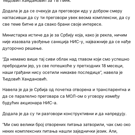
Ђедовић Хандановић за ТВ Пинк.
Додала је да се очекује да преговори иду у добром смеру
нагласивши да су ти преговори увек веома комплексни, да су
све теме битне и да свако брани своје интересе.
Министарка истиче да је за Србију која, како је рекла, ничим
није изазвала увођење санкција НИС-у, најважније да се нађе
дугорочно решење.
“Да немамо више тај сиви облак над главом који смо успешно
пребродили јер, уз све потешкоће у претходних 18 месеци,
наши грађани нису осетили никакве последице“, навела је
Ђедовић Хандановић.
Навела је да је Србија од почетка отворена и транспарентна и
да се паралелно преговара са МОЛ-ом о уговору између
будућих акционара НИС-а.
Додала је да су ти разговори конструктивни и да напредују.
“Ми смо велики број отворених питања затворили, чак смо око
неких комплексних питања нашли заједнички језик. Али,