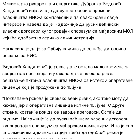
Министарка рударства и енергетике Дубравка Ђедовић
Хандановић изјавила је да су преговори о промени
власништва НИС-а комплексни и да свако брани своје
интересе и навела да је
најважније да руски већински
власник договори купопродајни споразум са мађарским МОЛ
који ће одобрити америчка администрација.
Нагласила је да је за Србију кључно да се нађе дугорочно
решење за НИС.
Ђедовић Хандановић је рекла да је остало мало времена за
завршетак преговора и указала да се поклапа рок за
решавање питања власништва НИС-а са истеком оперативне
лиценце која је продужена до 16.јуна.
“Поклапање рокова је свакако већи ризик, ако тако могу да
кажем, јер и оперативна лиценца истиче 16. јуна. С друге
стране, кратак је рок да се заврше преговори. Остаје да
видимо. Најважније је да руски већински власник договори
купопродајни споразум са мађарском компанијом. И то је оно
што америчка администрација треба да одобри“, рекла је