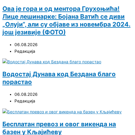
Ова је гора и од ментора Грухоњића!
Лице лешинарке: Бојана Ватић се диви
„Олуји“, али су објаве из новембра 2024.
још језивије (ФОТО)
06.08.2026
Редакција
Водостај Дунава код Бездана благо
порастао
06.08.2026
Редакција
Бесплатан превоз и овог викенда на
базен у Кљајићеву