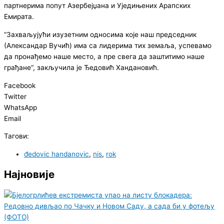
партнерима попут Азербејџана и Уједињених Арапских
Емирата.
“Захваљујући изузетним односима које наш председник
(Александар Вучић) има са лидерима тих земаља, успевамо
да пронађемо наше место, а пре свега да заштитимо наше
грађане“, закључила је Ђедовић Хандановић.
Facebook
Twitter
WhatsApp
Email
Тагови:
đedovic handanovic
,
nis
,
rok
Најновије