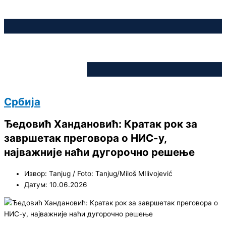
Србија
Ђедовић Хандановић: Кратак рок за
завршетак преговора о НИС-у,
најважније наћи дугорочно решење
Извор: Tanjug / Foto: Tanjug/Miloš MIlivojević
Датум: 10.06.2026