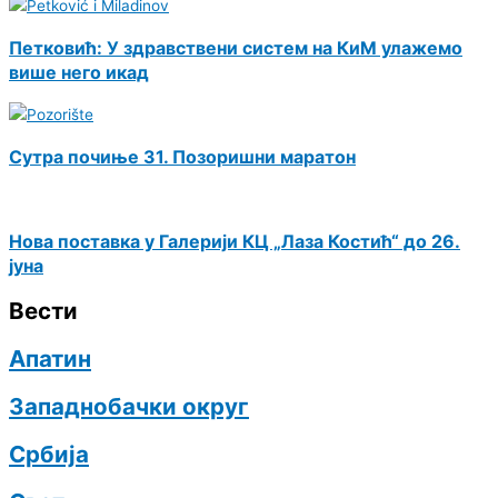
Петковић: У здравствени систем на КиМ улажемо
више него икад
Сутра почиње 31. Позоришни маратон
Нова поставка у Галерији КЦ „Лаза Костић“ до 26.
јуна
Вести
Апатин
Западнобачки округ
Србија