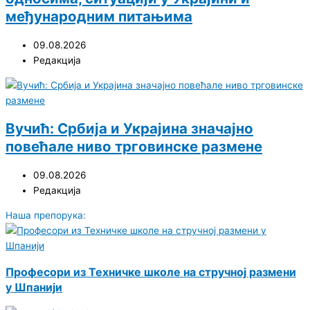
међународним питањима
09.08.2026
Редакција
Вучић: Србија и Украјина значајно
повећале ниво трговинске размене
09.08.2026
Редакција
Наша препорука:
Професори из Техничке школе на стручној размени
у Шпанији