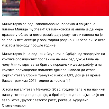
Министарка за рад, запошљавање, борачка и социјална
питања Милица Ђурђевић Стаменковски изјавила је да мере
државе у области демографије дају резултате и навела да је
за првих пет месеци у овој години рођено 709 беба више него
у истом периоду прошле године,
Министарка је на седници Скупштине Србије, одговарајући на
критике опозиционих посланика на њен рад док је била на
челу Министарства за бригу о породици и демографију и на
критике популационе политике државе, навела да стопа
фертилитета у Србији тренутно износи 1,63, док је за време
бившег ражима 2011. године износила 1,4.
„Стопа наталитета у Немачкој 2025. године пала је на најнижи
ниво у готово две деценије, а број рођене деце најмањи је од
завршетка Другог светског рата“, рекла је Ђурђевић
Стаменковски.