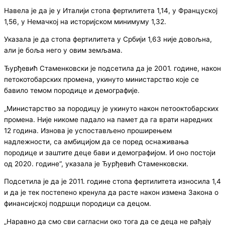
Навела је да је у Италији стопа фертилитета 1,14, у Француској
1,56, у Немачкој на историјском минимуму 1,32.
Указала је да стопа фертилитета у Србији 1,63 није довољна,
али је боља него у овим земљама.
Ђурђевић Стаменковски је подсетила да је 2001. године, након
петокотобарских промена, укинуто министарство које се
бавило темом породице и демографије.
„Министарство за породицу је укинуто након петооктобарских
промена. Није никоме падало на памет да га врати наредних
12 година. Изнова је успостављено проширењем
надлежности, са амбицијом да се поред оснаживања
породице и заштите деце бави и демографијом. И оно постоји
од 2020. године“, указала је Ђурђевић Стаменковски.
Подсетила је да је 2011. године стопа фертилитета износила 1,4
и да је тек постепено кренула да расте након измена Закона о
финансијској подршци породици са децом.
„Наравно да смо сви сагласни око тога да се деца не рађају