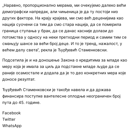
„Наравно, пропорционално мерама, ми очекујемо далеко већи
демографски напредак, али чињеница је да ту постоји низ
других фактора. На крају крајева, ми смо већ деценијама као
нација суочени са тим да смо стара нација, да се померила
граница ступања у брак, да се данас касније долази до
потомства у односу на неки претходни период и самим тим се
смањују шансе за већи број деце. И то је тренд, нажалост, у
већем делу света“, рекла је Ђурђевић Стаменковски.
Подсетила је и на доношење Закона о кредитима за младе као
меру која је имала за циљ да подстакне младе људе да се
раније осамостале и додала да је то део конкретних мера које
доносе резултат.
Ђурђевић Стаменковски је такође навела и да држава
финансира поступке вантелесне оплодње неограничен број
пута до 45. године.
Facebook
Twitter
WhatsApp