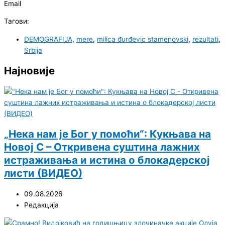
Email
Тагови:
DEMOGRAFIJA
,
mere
,
milica đurđevic stamenovski
,
rezultati
,
Srbija
Најновије
„Нека нам је Бог у помоћи“: Кукњава на
Новој С – Откривена суштина лажних
истраживања и истина о блокадерској
листи (ВИДЕО)
09.08.2026
Редакција