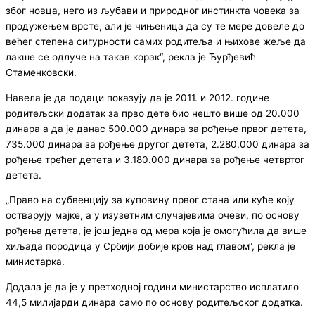
због новца, него из љубави и природног инстинкта човека за
продужењем врсте, али је чињеница да су те мере довеле до
већег степена сигурности самих родитеља и њихове жеље да
лакше се одлуче на такав корак“, рекла је Ђурђевић
Стаменковски.
Навела је да подаци показују да је 2011. и 2012. године
родитељски додатак за прво дете био нешто више од 20.000
динара а да је данас 500.000 динара за рођење првог детета,
735.000 динара за рођење другог детета, 2.280.000 динара за
рођење трећег детета и 3.180.000 динара за рођење четвртог
детета.
„Право на субвенцију за куповину првог стана или куће коју
остварују мајке, а у изузетним случајевима очеви, по основу
рођења детета, је још једна од мера која је омогућила да више
хиљада породица у Србији добије кров над главом“, рекла је
министарка.
Додала је да је у претходној години министарство исплатило
44,5 милијарди динара само по основу родитељског додатка.