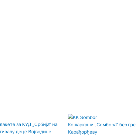
лакете за КУД „Србија“ на
Кошаркаши „Сомбора“ без гре
тивалу деце Војводине
Карађорђеву