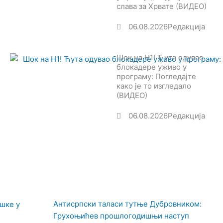
слава за Хрвате (ВИДЕО)
06.08.2026
Редакција
Шок на Н1! Ћута одувао
блокадере уживо у
програму: Погледајте
како је то изгледало
(ВИДЕО)
06.08.2026
Редакција
Антисрпски таласи тутње Дубровником:
шке у
Грухоњићев прошлогодишњи наступ