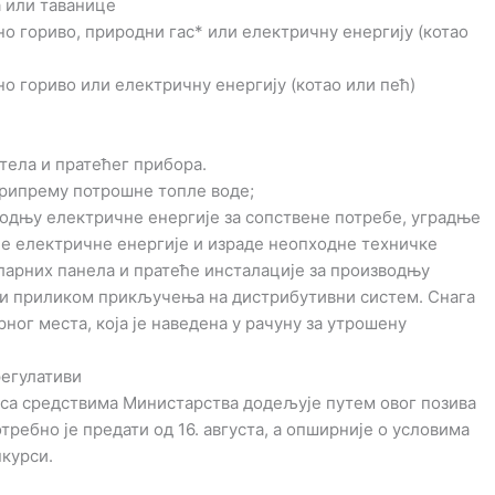
 или таванице
но гориво, природни гас* или електричну енергију (котао
но гориво или електричну енергију (котао или пећ)
тела и пратећег прибора.
припрему потрошне топле воде;
водњу електричне енергије за сопствене потребе, уградње
е електричне енергије и израде неопходне техничке
ларних панела и пратеће инсталације за производњу
дни приликом прикључења на дистрибутивни систем. Снага
ног места, која је наведена у рачуну за утрошену
регулативи
о са средствима Министарства додељује путем овог позива
ребно је предати од 16. августа, а опширније о условима
нкурси.