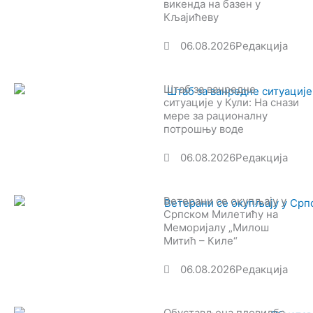
викенда на базен у
Кљајићеву
06.08.2026
Редакција
Штаб за ванредне
ситуације у Кули: На снази
мере за рационалну
потрошњу воде
06.08.2026
Редакција
Ветерани се окупљају у
Српском Милетићу на
Меморијалу „Милош
Митић – Киле“
06.08.2026
Редакција
Обустављена пловидба