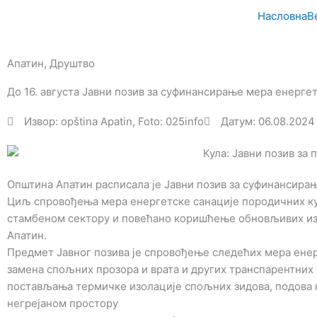
Пређи
Насловна
В
на
садржај
Апатин
,
Друштво
До 16. августа Јавни позив за суфинансирање мера енерге
Извор: opština Apatin, Foto: 025info
Датум: 06.08.2024
Општина Апатин расписала је Јавни позив за суфинансирањ
Циљ спровођења мера енергетске санације породичних ку
стамбеном сектору и повећано коришћење обновљивих изв
Апатин.
Предмет Јавног позива је спровођење следећих мера ене
замена спољних прозора и врата и других транспарентних
постављања термичке изолације спољних зидова, подова н
негрејаном простору