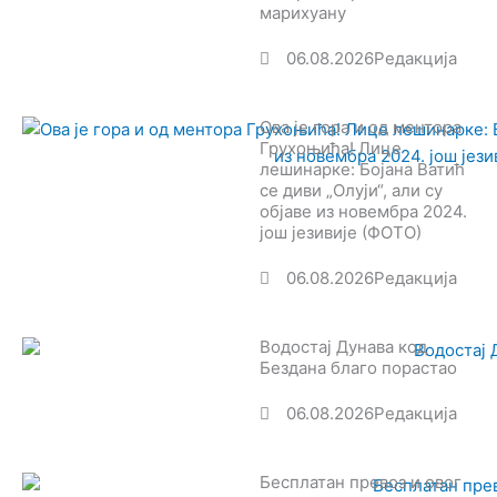
марихуану
06.08.2026
Редакција
Ова је гора и од ментора
Грухоњића! Лице
лешинарке: Бојана Ватић
се диви „Олуји“, али су
објаве из новембра 2024.
још језивије (ФОТО)
06.08.2026
Редакција
Водостај Дунава код
Бездана благо порастао
06.08.2026
Редакција
Бесплатан превоз и овог