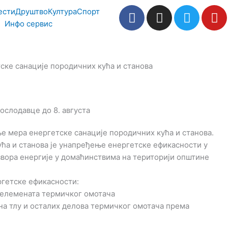
F
I
T
Y
ести
Друштво
Култура
Спорт
a
n
w
o
Инфо сервис
c
s
i
u
e
t
t
t
b
a
t
u
тске санације породичних кућа и станова
o
g
e
b
o
r
r
e
k
a
m
е мера енергетске санације породичних кућа и станова.
ћа и станова је унапређење енергетске ефикасности у
ора енергије у домаћинствима на територији општине
ргетске ефикасности:
 елемената термичког омотача
а тлу и осталих делова термичког омотача према