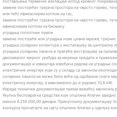
постављања термичке изолације испод кровног покривача
замене постојећег грејача простора на чврсто гориво, теч
или пећ) ефикаснијим котлом на гас,
замене постојећег грејача простора на чврсто гориво, теч
ефикаснијим котлом на биомасу
уградња топлотних пумпи
замене постојеће или уградња нове цевне мреже, грејних 
уградња соларних колектора у инсталацију за централну 
уградња соларних панела и пратеће инсталације за произ
двосмерног мерног уређаја за мерење предате и примљен
документације и извештаја извођача радова на уградњи со
електричне енергије који су у складу са законом неопхо
соларних панела не може бити већа од одобрене снаге мер
електричну енергију, а максимално до и једнако 10,8 кW;
Израда техничке документације према важећој законској 
Укупна бесповратна средства које општина Апатин заједн
износе 6.250.000,00 динара. Прикупљену документацију пот
конкурса прочитајте на сајту општине Апатин у одељку ко