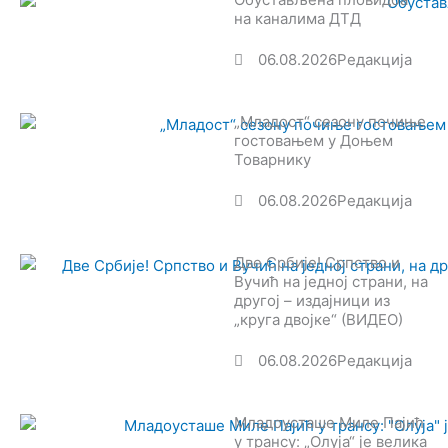
на каналима ДТД
06.08.2026
Редакција
„Младост“ сезону почиње
гостовањем у Доњем
Товарнику
06.08.2026
Редакција
Две Србије! Српство и
Вучић на једној страни, на
другој – издајници из
„круга двојке“ (ВИДЕО)
06.08.2026
Редакција
Младоусташе Миле Пајић
у трансу: „Олуја“ је велика