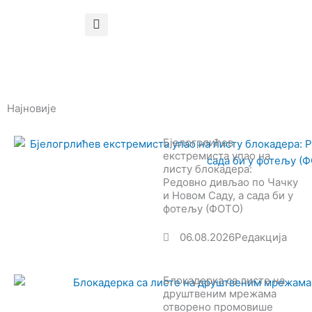
Најновије
Бјелогрлићев
екстремиста упао на
листу блокадера:
Редовно дивљао по Чачку
и Новом Саду, а сада би у
фотељу (ФОТО)
06.08.2026
Редакција
Блокадерка са листе на
друштвеним мрежама
отворено промовише