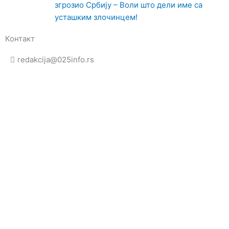
згрозио Србију – Воли што дели име са
усташким злочинцем!
Контакт
redakcija@025info.rs