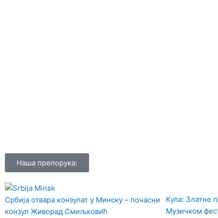
Наша препорука:
Кула: Златне п
Србија отвара конзулат у Минску – почасни
Музичком фес
конзул Живорад Смиљковић