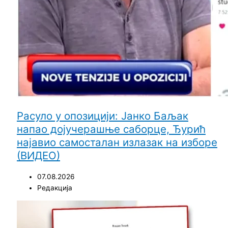
Расуло у опозицији: Јанко Баљак
напао дојучерашње саборце, Ђурић
најавио самосталан излазак на изборе
(ВИДЕО)
07.08.2026
Редакција