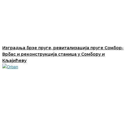
Изградња брзе пруге, ревитализација пруге Сомбор-
Врбас и реконструкција станица у Сомбору и
Кљајићеву