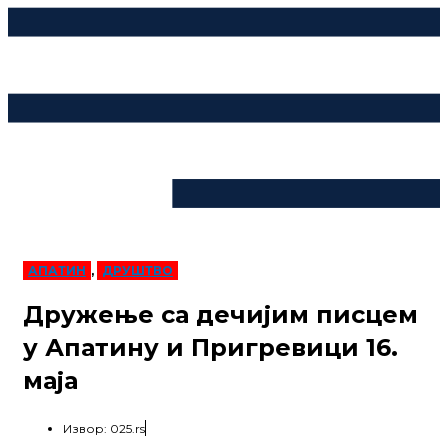
АПАТИН
,
ДРУШТВО
Дружење са дечијим писцем
у Апатину и Пригревици 16.
маја
Извор: 025.rs