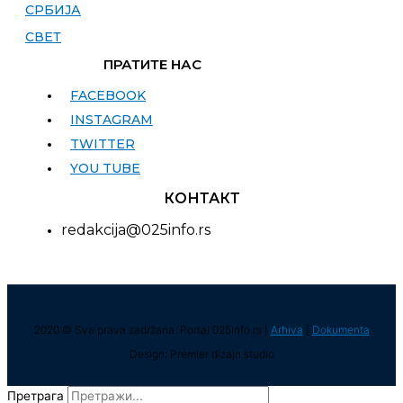
СРБИЈА
СВЕТ
ПРАТИТЕ НАС
FACEBOOK
INSTAGRAM
TWITTER
YOU TUBE
КОНТАКТ
redakcija@025info.rs
2020 © Sva prava zadržana. Portal 025info.rs |
Arhiva
|
Dokumenta
Design: Premier dizajn studio
Претрага