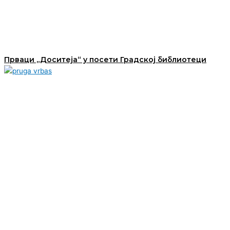
Прваци „Доситеја“ у посети Градској библиотеци