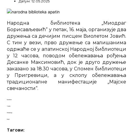
Датум: 12.05.2025
Народна библиотека „Миодраг
Борисављевић“ у петак, 16. маја, организује два
дружења са дечијим писцем Виолетом Јовић.
С тим у вези, прво дружење са малишанима
одржаће се у апатинској Народној библиотеци
у 12 часова, поводом обележавања рођења
Десанке Максимовић, док је друго дружење
заказано за 18.30 часова, у Спомен библиотеци
у Пригревици, а у склопу обележавања
традиционалне манифестације „Мајске
свечаности“.
Facebook
Twitter
WhatsApp
Email
Тагови: