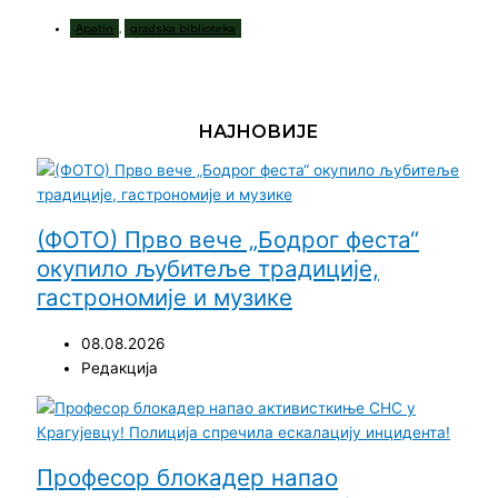
Apatin
,
gradska biblioteka
НАЈНОВИЈЕ
(ФОТО) Прво вече „Бодрог феста“
окупило љубитеље традиције,
гастрономије и музике
08.08.2026
Редакција
Професор блокадер напао