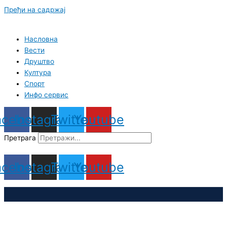
Пређи на садржај
Насловна
Вести
Друштво
Култура
Спорт
Инфо сервис
acebook
Instagram
Twitter
Youtube
Претрага
acebook
Instagram
Twitter
Youtube