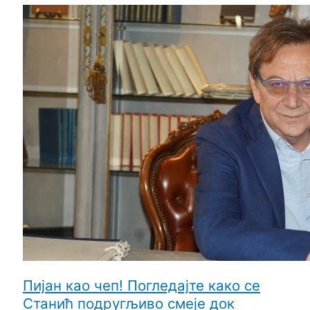
Пијан као чеп! Погледајте како се
Станић подругљиво смеје док