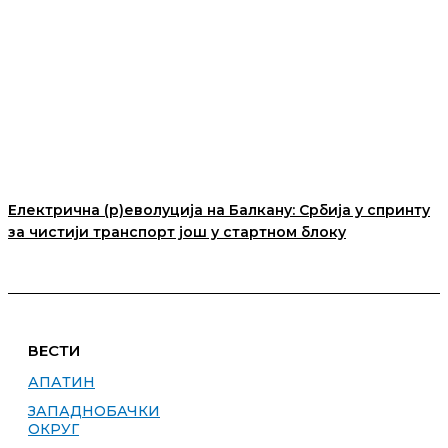
Електрична (р)еволуција на Балкану: Србија у спринту
за чистији транспорт још у стартном блоку
ВЕСТИ
АПАТИН
ЗАПАДНОБАЧКИ
ОКРУГ