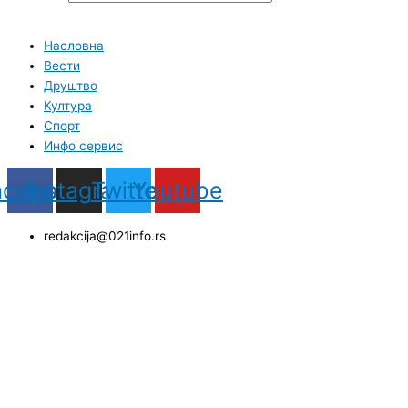
Насловна
Вести
Друштво
Култура
Спорт
Инфо сервис
acebook
Instagram
Twitter
Youtube
redakcija@021info.rs