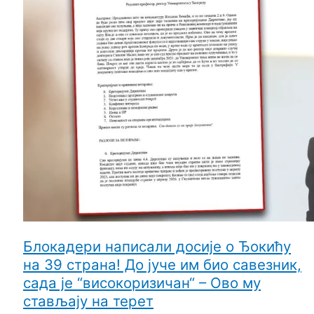
Блокадери написали досије о Ђокићу
на 39 страна! До јуче им био савезник,
сада је “високоризичан“ – Ово му
стављају на терет