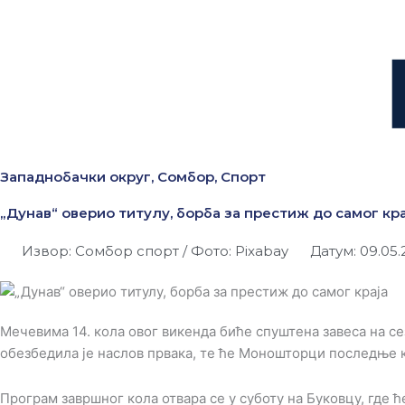
Западнобачки округ
,
Сомбор
,
Спорт
„Дунав“ оверио титулу, борба за престиж до самог кра
Извор: Сомбор спорт / Фото: Pixabay
Датум: 09.05.
Мечевима 14. кола овог викенда биће спуштена завеса на с
обезбедила је наслов првака, те ће Моношторци последње 
Програм завршног кола отвара се у суботу на Буковцу, где ћ