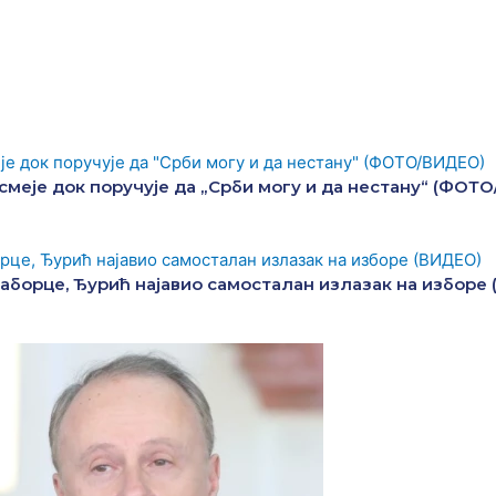
 смеје док поручује да „Срби могу и да нестану“ (ФОТ
саборце, Ђурић најавио самосталан излазак на изборе