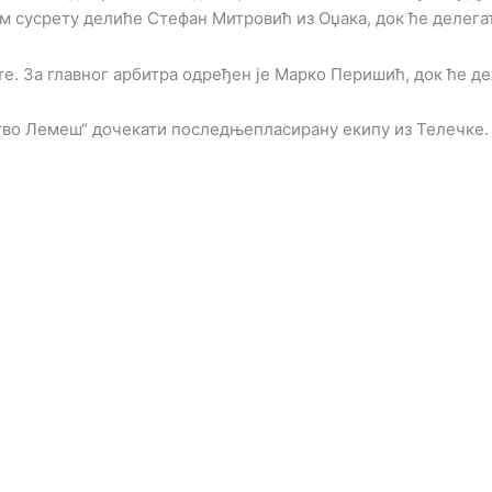
ом сусрету делиће Стефан Митровић из Оџака, док ће делега
нте. За главног арбитра одређен је Марко Перишић, док ће 
ство Лемеш“ дочекати последњепласирану екипу из Телечке.