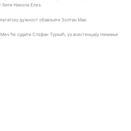
т бити Никола Елез.
делегатску дужност обављати Золтан Мак.
 Меч ће судити Стефан Туркић, уз асистенцију Немање