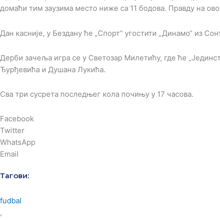
домаћи тим заузима место ниже са 11 бодова. Правду на ов
Дан касније, у Бездану ће „Спорт“ угостити „Динамо“ из Со
Дерби зачеља игра се у Светозар Милетићу, где ће „Једин
Ђурђевића и Душана Лукића.
Сва три сусрета последњег кола почињу у 17 часова.
Facebook
Twitter
WhatsApp
Email
Тагови:
fudbal
,