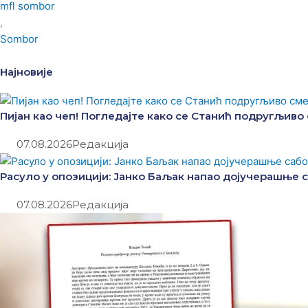
mfl sombor
,
Sombor
Најновије
Пијан као чеп! Погледајте како се Станић подругљиво
07.08.2026
Редакција
Расуло у опозицији: Јанко Баљак напао дојучерашње 
07.08.2026
Редакција