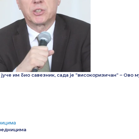
јуче им био савезник, сада је “високоризичан“ – Ово м
вредницима