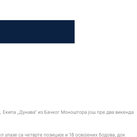
. Екипа „Дунава“ из Бачког Моноштора још пре два викенда
л улазе са четврте позиције и 18 освојених бодова, док