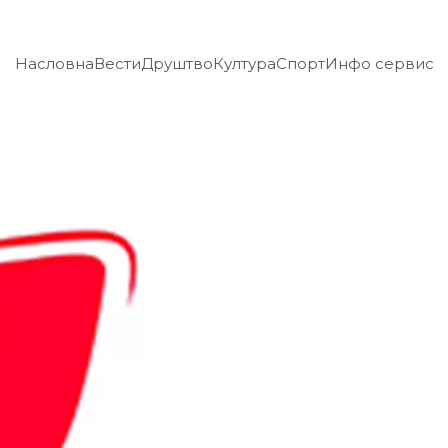
Насловна
Вести
Друштво
Култура
Спорт
Инфо сервис