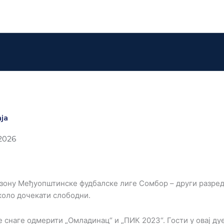
ја
2026
езону Међуопштинске фудбалске лиге Сомбор – други разред
коло дочекати слободни.
е снаге одмерити „Омладинац“ и „ПИК 2023“. Гости у овај дуе