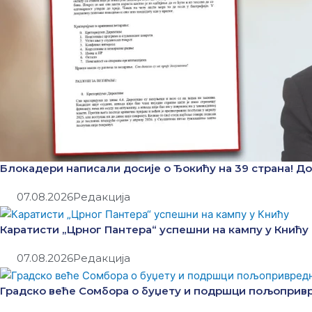
Блокадери написали досије о Ђокићу на 39 страна! До 
07.08.2026
Редакција
Каратисти „Црног Пантера“ успешни на кампу у Книћу
07.08.2026
Редакција
Градско веће Сомбора о буџету и подршци пољопри