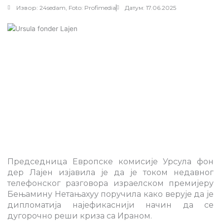
Извор: 24sedam, Foto: Profimedia
Датум: 17.06.2025
Председница Европске комисије Урсула фон
дер Лајен изјавила је да је током недавног
телефонског разговора израелском премијеру
Бењамину Нетањахуу поручила како верује да је
дипломатија најефикаснији начин да се
дугорочно реши криза са Ираном.