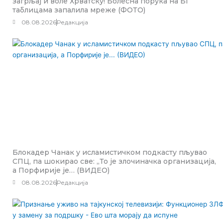
загрљај и воле Хрватску! Болесна порука на БГ
таблицама запалила мреже (ФОТО)
08.08.2026
Редакција
Блокадер Чанак у исламистичком подкасту пљувао
СПЦ, па шокирао све: „То је злочиначка организација,
а Порфирије је… (ВИДЕО)
08.08.2026
Редакција