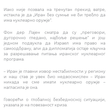
Иако није позвала на тренутан прекид ватре,
истакла је да „Иран без сумње не би требло да
има нуклеарно оружје“.
Фон дер Лајен сматра да су „преговори,
дугорочно гледано, најбоље решење“ и још
једном подвукла да Израел има право на
самоодбрану, али да дипломатија остаје кључна
за разрешавање питања иранског нуклеарног
програма.
– Иран је главни извор нестабилности у региону
и наш став је увек био недвосмислен – Иран
никада не сме имати нуклеарно оружје –
нагласила је она.
Говорећи о глобалној безбедносној ситуацији,
указала је на повезаност криза.