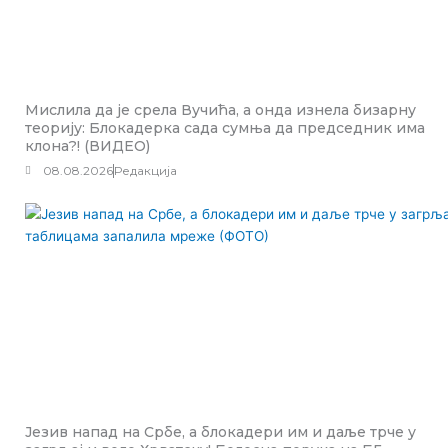
Мислила да је срела Вучића, а онда изнела бизарну
теорију: Блокадерка сада сумња да председник има
клона?! (ВИДЕО)
08.08.2026
Редакција
Језив напад на Србе, а блокадери им и даље трче у