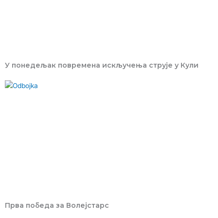
У понедељак повремена искључења струје у Кули
Прва победа за Волејстарс