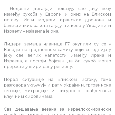
– Недавни догађаји показују све јачу везу
између сукоба у Европи и оних на Блиском
истоку. Исти модели иранских дронова и
балистичких ракета гађају циљеве у Украјини и
Израелу – изјавила је она.
Лидери земаља чланица Г7 окупили су се у
Канади на тродневном самиту који се одвија у
јеку све већих напетости између Ирана и
Израела, а постоји бојазан да би сукоб могао
прерасти у шири рат у региону.
Поред ситуације на Блиском истоку, теме
разговора укључују и рат у Украјини, трговинске
тензије, миграције и сигурност снабдевања
кључним сировинама.
Сва дешавања везана за израелско-ирански
сукоб из минута у минут можете пратити у