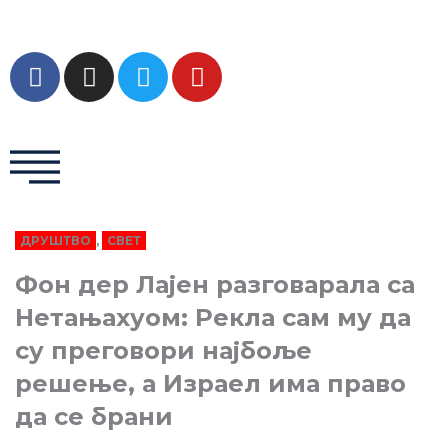
Пређи
на
садржај
F
I
T
Y
a
n
w
o
c
s
i
u
e
t
t
t
b
a
t
u
o
g
e
b
o
r
r
e
k
a
ДРУШТВО
,
СВЕТ
m
Фон дер Лајен разговарала са
Нетањахуом: Рекла сам му да
су преговори најбоље
решење, а Израел има право
да се брани