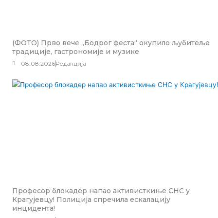
(ФОТО) Прво вече „Бодрог феста“ окупило љубитеље
традиције, гастрономије и музике
08.08.2026
Редакција
Професор блокадер напао активисткиње СНС у
Крагујевцу! Полиција спречила ескалацију
инцидента!