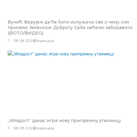
Вучић: Верујем да ће бити испуњено све о чему смо
причали; Зеленски: Доброту Срба нећемо заборавити
(ФОТО/ВИДЕО)
08.08.2026
Редакција
„Младост“ данас игра нову припремну утакмицу
08.08.2026
Редакција