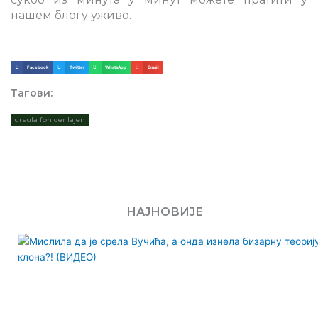
нашем блогу уживо.
Facebook
Twitter
WhatsApp
Email
Тагови:
ursula fon der lajen
НАЈНОВИЈЕ