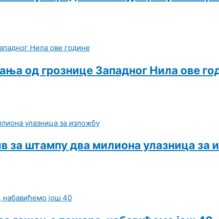
вања од грознице Западног Нила ове го
ив за штампу два милиона улазница за