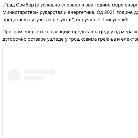
„Град Сомбор је успешно спровео и ове године мере енерге
Министарством рударства и енергетике. Од 2021. године д
представља изузетан резултат“, поручио је Тривуновић.
Програм енергетске санације представља једну од мера к
дугорочно остваре уштеде у трошковима грејања и електр