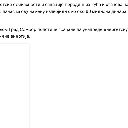
тске ефикасности и санације породичних кућа и станова на 
о данас за ову намену издвојили смо око 90 милиона динар
ојом Град Сомбор подстиче грађане да унапреде енергетску
ичне енергије.