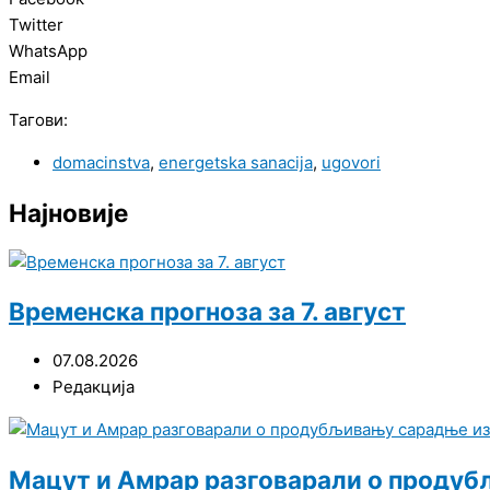
Twitter
WhatsApp
Email
Тагови:
domacinstva
,
energetska sanacija
,
ugovori
Најновије
Временска прогноза за 7. август
07.08.2026
Редакција
Мацут и Амрар разговарали о продуб