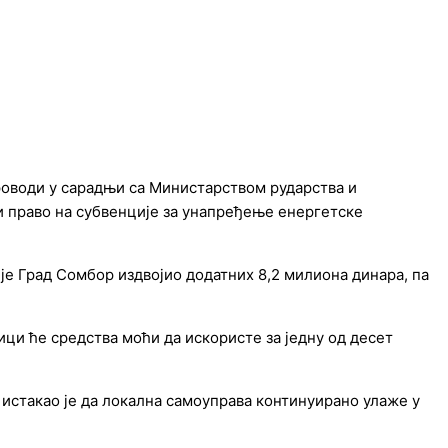
проводи у сарадњи са Министарством рударства и
и право на субвенције за унапређење енергетске
је Град Сомбор издвојио додатних 8,2 милиона динара, па
ици ће средства моћи да искористе за једну од десет
 истакао је да локална самоуправа континуирано улаже у