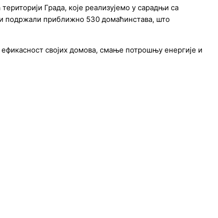
територији Града, које реализујемо у сарадњи са
а и подржали приближно 530 домаћинстава, што
 ефикасност својих домова, смање потрошњу енергије и