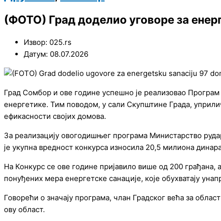
(ФОТО) Град доделио уговоре за енер
Извор: 025.rs
Датум: 08.07.2026
Град Сомбор и ове године успешно је реализовао Програм 
енергетике. Тим поводом, у сали Скупштине Града, уприли
ефикасности својих домова.
За реализацију овогодишњег програма Министарство рударс
је укупна вредност конкурса износила 20,5 милиона динара
На Конкурс се ове године пријавило више од 200 грађана, 
понуђених мера енергетске санације, које обухватају уна
Говорећи о значају програма, члан Градског већа за облас
ову област.