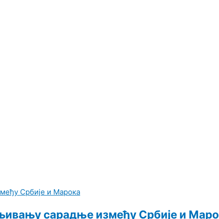
љивању сарадње између Србије и Мар