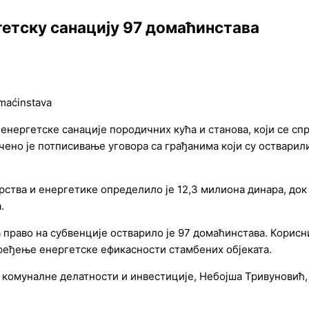
гетску санацију 97 домаћинстава
енергетске санације породичних кућа и станова, који се с
чено је потписивање уговора са грађанима који су остварил
тва и енергетике определило је 12,3 милиона динара, док 
.
а право на субвенције остварило је 97 домаћинстава. Корисн
пређење енергетске ефикасности стамбених објеката.
т комуналне делатности и инвестиције, Небојша Тривуновић,