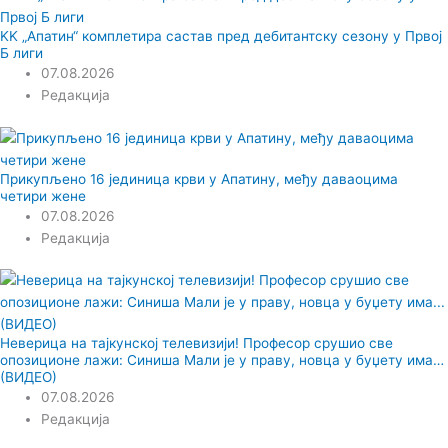
KK „Апатин“ комплетира састав пред дебитантску сезону у Првој
Б лиги
07.08.2026
Редакција
Прикупљено 16 јединица крви у Апатину, међу даваоцима
четири жене
07.08.2026
Редакција
Неверица на тајкунској телевизији! Професор срушио све
опозиционе лажи: Синиша Мали је у праву, новца у буџету има…
(ВИДЕО)
07.08.2026
Редакција