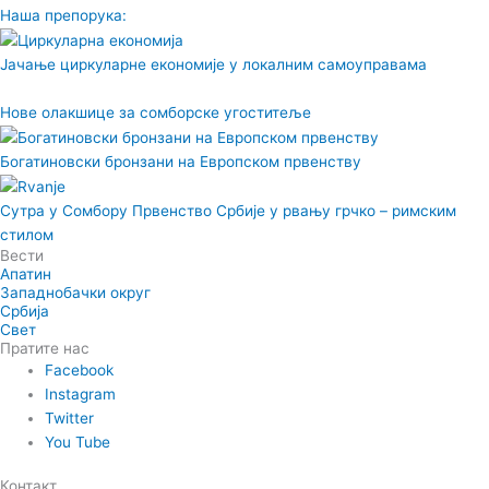
Наша препорука:
Јачање циркуларне економије у локалним самоуправама
Нове олакшице за сомборске угоститеље
Богатиновски бронзани на Европском првенству
Сутра у Сомбору Првенство Србије у рвању грчко – римским
стилом
Вести
Апатин
Западнобачки округ
Србија
Свет
Пратите нас
Facebook
Instagram
Twitter
You Tube
Контакт