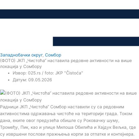
Западнобачки округ
,
Сомбор
(ФОТО) ЈКП „Чистоћа“ наставила редовне активности на више
локација у Сомбору
Извор: 025.rs / foto: JKP "Čistoća"
Датум: 09.05.2026
Радници ЈКП „Чистоћа“ Сомбор наставили су са редовним
активностима одржавања чистоће на територији града. Током
дана, екипе овог предузећа обишле су Роковачку шуму,
Тромеђу, Пик, као и улице Милоша Обилића и Хајдук Вељка, где
су извршени послови пражњења корпи за отпатке и контејнера.