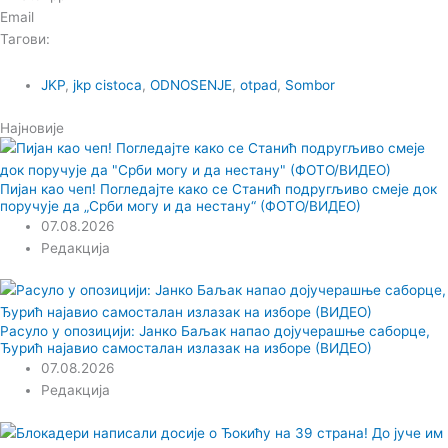
Email
Тагови:
JKP
,
jkp cistoca
,
ODNOSENJE
,
otpad
,
Sombor
Најновије
Пијан као чеп! Погледајте како се Станић подругљиво смеје док
поручује да „Срби могу и да нестану“ (ФОТО/ВИДЕО)
07.08.2026
Редакција
Расуло у опозицији: Јанко Баљак напао дојучерашње саборце,
Ђурић најавио самосталан излазак на изборе (ВИДЕО)
07.08.2026
Редакција