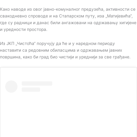
Како наводе из овог јавно-комуналног предузећа, активности се
свакодневно спроводе и на Стапарском путу, иза „Матијевића“,
где су радници и данас били ангажовани на одржавању хигијене
и уредности простора.
Из ЈКП „Чистоћа“ поручују да ће и у наредном периоду
наставити са редовним обиласцима и одржавањем јавних
површина, како би град био чистији и уреднији за све грађане.