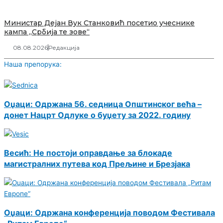
Министар Дејан Вук Станковић посетио учеснике
кампа „Србија те зове“
08.08.2026
Редакција
Наша препорука:
Оџаци: Одржана 56. седница Општинског већа –
донет Нацрт Одлуке о буџету за 2022. годину
Весић: Не постоји оправдање за блокаде
магистралних путева код Прељине и Брезјака
Оџаци: Одржана конференција поводом Фестивала