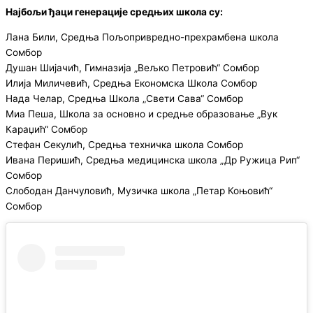
Најбољи ђаци генерације средњих школа су:
Лана Били, Средња Пољопривредно-прехрамбена школа
Сомбор
Душан Шијачић, Гимназија „Вељко Петровић“ Сомбор
Илија Миличевић, Средња Економска Школа Сомбор
Нада Челар, Средња Школа „Свети Сава“ Сомбор
Миа Пеша, Школа за основно и средње образовање „Вук
Караџић“ Сомбор
Стефан Секулић, Средња техничка школа Сомбор
Ивана Перишић, Средња медицинска школа „Др Ружица Рип“
Сомбор
Слободан Данчуловић, Музичка школа „Петар Коњовић“
Сомбор