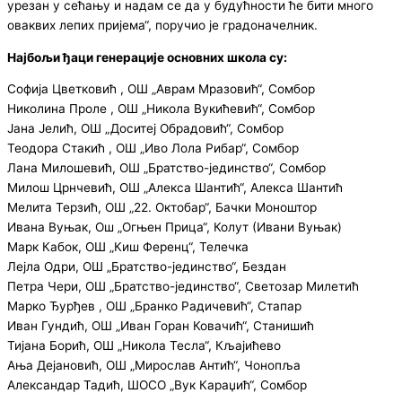
урезан у сећању и надам се да у будућности ће бити много
оваквих лепих пријема“, поручио је градоначелник.
Најбољи ђаци генерације основних школа су:
Софија Цветковић , ОШ „Аврам Мразовић“, Сомбор
Николина Проле , ОШ „Никола Вукићевић“, Сомбор
Јана Јелић, ОШ „Доситеј Обрадовић“, Сомбор
Теодора Стакић , ОШ „Иво Лола Рибар“, Сомбор
Лана Милошевић, ОШ „Братство-јединство“, Сомбор
Милош Црнчевић, ОШ „Алекса Шантић“, Алекса Шантић
Мелита Терзић, ОШ „22. Октобар“, Бачки Моноштор
Ивана Вуњак, Ош „Огњен Прица“, Колут (Ивани Вуњак)
Марк Кабок, ОШ „Киш Ференц“, Телечка
Лејла Одри, ОШ „Братство-јединство“, Бездан
Петра Чери, ОШ „Братство-јединство“, Светозар Милетић
Марко Ђурђев , ОШ „Бранко Радичевић“, Стапар
Иван Гундић, ОШ „Иван Горан Ковачић“, Станишић
Тијана Борић, ОШ „Никола Тесла“, Кљајићево
Ања Дејановић, ОШ „Мирослав Антић“, Чонопља
Александар Тадић, ШОСО „Вук Караџић“, Сомбор