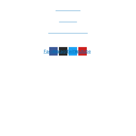
КУЛТУРА
СПОРТ
ИНФО СЕРВИС
Facebook
Instagram
Twitter
Youtube
redakcija@021info.rs