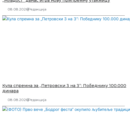
„Младост“ данас игра нову припремну утакмицу
08.08.2026
Редакција
Кула спремна за „Петровски 3 на 3“: Победнику 100.000
динара
08.08.2026
Редакција