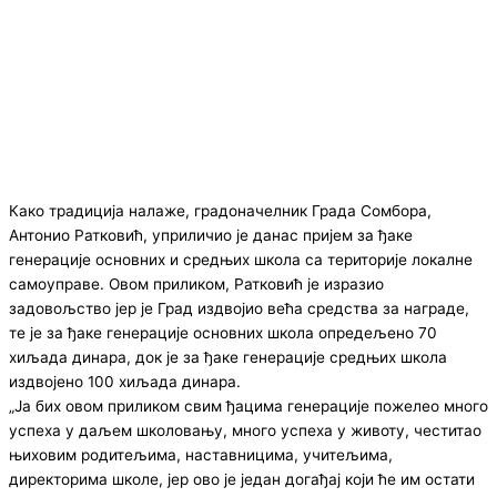
Како традиција налаже, градоначелник Града Сомбора,
Антонио Ратковић, уприличио је данас пријем за ђаке
генерације основних и средњих школа са територије локалне
самоуправе. Овом приликом, Ратковић је изразио
задовољство јер је Град издвојио већа средства за награде,
те је за ђаке генерације основних школа опредељено 70
хиљада динара, док је за ђаке генерације средњих школа
издвојено 100 хиљада динара.
„Ја бих овом приликом свим ђацима генерације пожелео много
успеха у даљем школовању, много успеха у животу, честитао
њиховим родитељима, наставницима, учитељима,
директорима школе, јер ово је један догађај који ће им остати