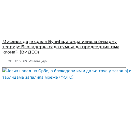
Мислила да је срела Вучића, а онда изнела бизарну
теорију: Блокадерка сада сумња да председник има
клона?! (ВИДЕО)
08.08.2026
Редакција