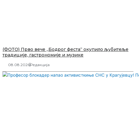
(ФОТО) Прво вече „Бодрог феста“ окупило љубитеље
традиције, гастрономије и музике
08.08.2026
Редакција