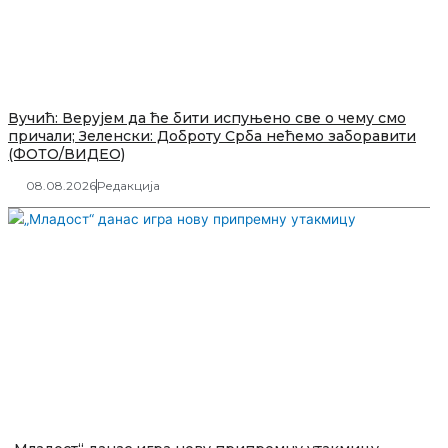
Вучић: Верујем да ће бити испуњено све о чему смо
причали; Зеленски: Доброту Срба нећемо заборавити
(ФОТО/ВИДЕО)
08.08.2026
Редакција