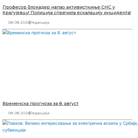
Професор блокадер напао активисткиње СНС у
Крагујевцу! Полиција спречила ескалацију инцидента!
08.08.2026
Редакција
Временска прогноза за 8. август
08.08.2026
Редакција