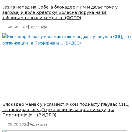
Језив напад на Србе, а блокадери им и даље трче у
загрљај и воле Хрватску! Болесна порука на БГ
таблицама запалила мреже (ФОТО)
08.08.2026
Редакција
Блокадер Чанак у исламистичком подкасту пљувао СПЦ,
па шокирао све: „То је злочиначка организација, а
Порфирије је… (ВИДЕО)
08.08.2026
Редакција