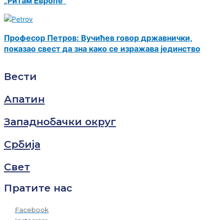
„Ритам Европе“
Професор Петров: Вучићев говор државнички,
показао свест да зна како се изражава јединство
Вести
Апатин
Западнобачки округ
Србија
Свет
Пратите нас
Facebook