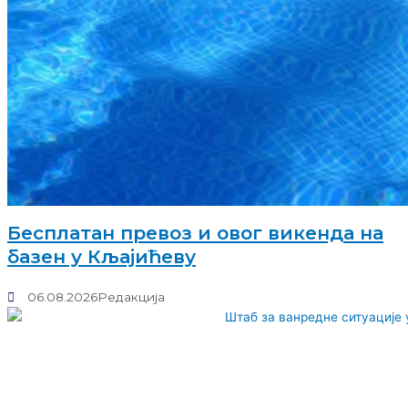
Бесплатан превоз и овог викенда на
базен у Кљајићеву
06.08.2026
Редакција