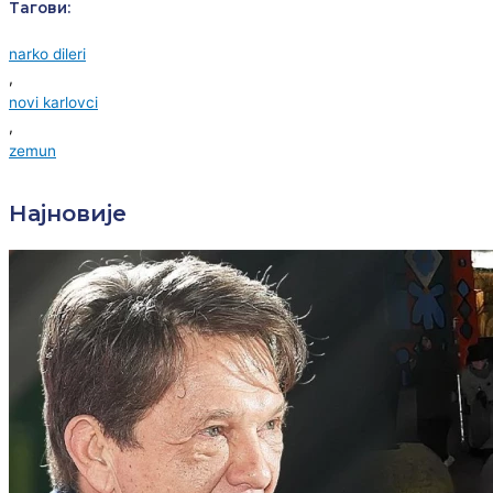
Тагови:
narko dileri
,
novi karlovci
,
zemun
Најновије