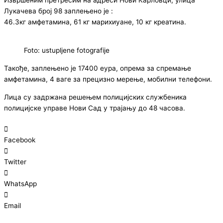
Лукачева број 98 заплењено је :
46.3кг амфетамина, 61 кг марихиуане, 10 кг креатина.
Foto: ustupljene fotografije
Такође, заплењено је 17400 еура, опрема за спремање
амфетамина, 4 ваге за прецизно мерење, мобилни телефони.
Лица су задржана решењем полицијских службеника
полицијске управе Нови Сад у трајању до 48 часова.
Facebook
Twitter
WhatsApp
Email