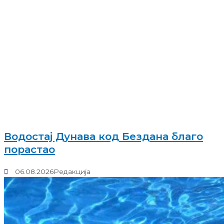
Водостај Дунава код Бездана благо
порастао
06.08.2026
Редакција