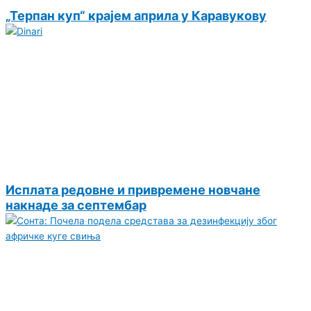
„Терпан куп“ крајем априла у Каравукову
Исплата редовне и привремене новчане
накнаде за септембар