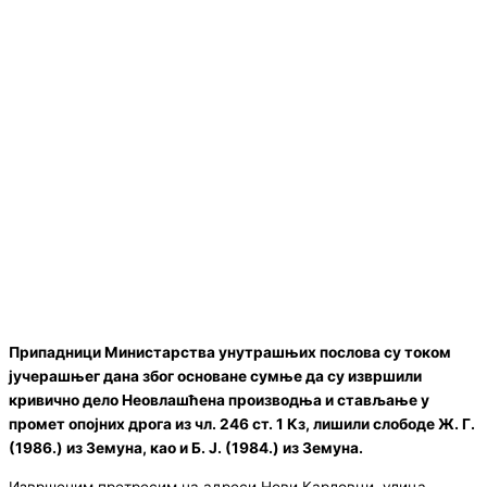
Припадници Министарства унутрашњих послова су током
јучерашњег дана због основане сумње да су извршили
кривично дело Неовлашћена производња и стављање у
промет опојних дрога из чл. 246 ст. 1 Кз, лишили слободе Ж. Г.
(1986.) из Земуна, као и Б. Ј. (1984.) из Земуна.
Извршеним претресим на адреси Нови Карловци, улица