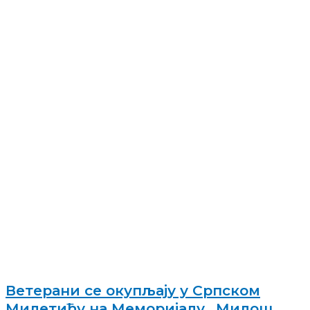
Ветерани се окупљају у Српском
Милетићу на Меморијалу „Милош