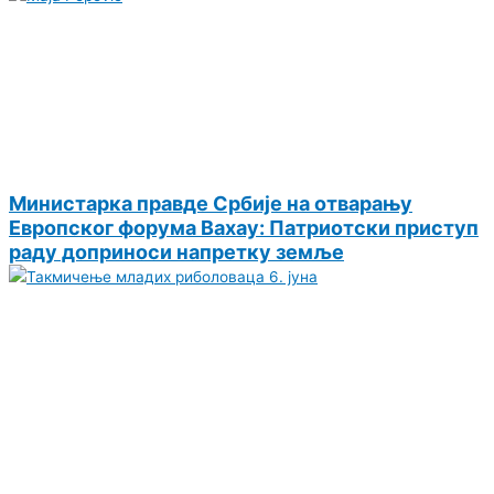
Министарка правде Србије на отварању
Eвропског форума Вахау: Патриотски приступ
раду доприноси напретку земље