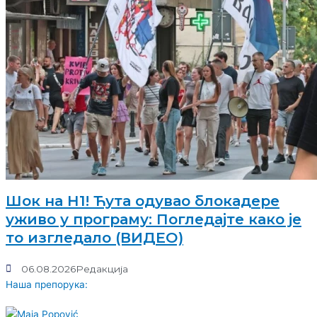
Шок на Н1! Ћута одувао блокадере
уживо у програму: Погледајте како је
то изгледало (ВИДЕО)
06.08.2026
Редакција
Наша препорука: