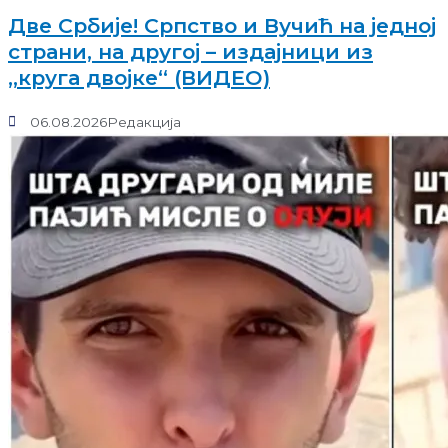
Две Србије! Српство и Вучић на једној
страни, на другој – издајници из
„круга двојке“ (ВИДЕО)
06.08.2026
Редакција