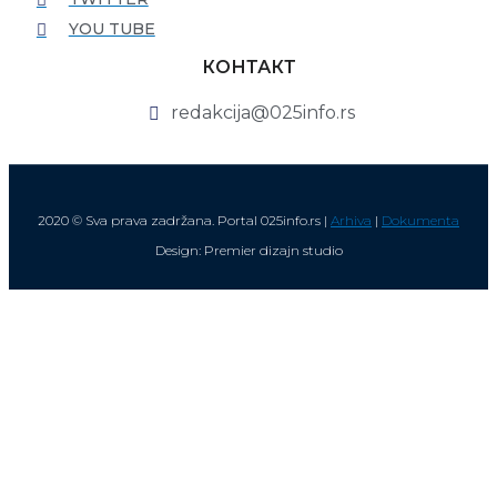
YOU TUBE
КОНТАКТ
redakcija@025info.rs
2020 © Sva prava zadržana. Portal 025info.rs |
Arhiva
|
Dokumenta
Design: Premier dizajn studio