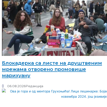
Блокадерка са листе на друштвеним
мрежама отворено промовише
марихуану
06.08.2026
Редакција