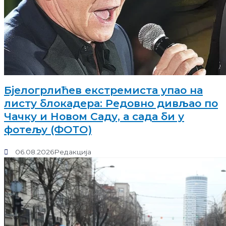
Бјелогрлићев екстремиста упао на
листу блокадера: Редовно дивљао по
Чачку и Новом Саду, а сада би у
фотељу (ФОТО)
06.08.2026
Редакција