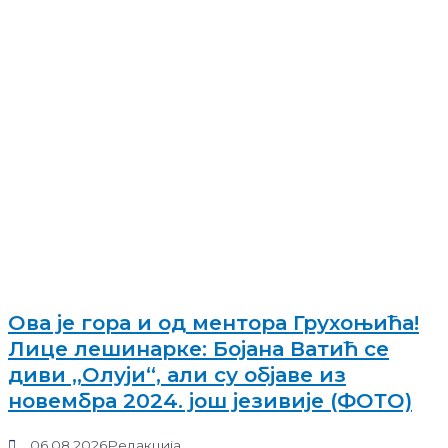
Ова је гора и од ментора Грухоњића!
Лице лешинарке: Бојана Ватић се
диви „Олуји“, али су објаве из
новембра 2024. још језивије (ФОТО)
06.08.2026
Редакција