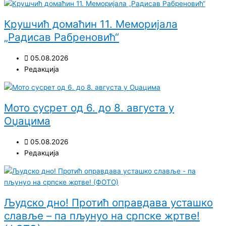
Крушчић домаћин 11. Меморијала
„Радисав Рабреновић“
05.08.2026
Редакција
Мото сусрет од 6. до 8. августа у
Оџацима
05.08.2026
Редакција
Људско дно! Протић оправдава усташко
славље – па пљунуо на српске жртве!