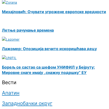
Михајловић: Очувати угрожене европске вредности
Летње рачунање времена
Лажомер: Опозиција вечито искоришћава децу
Борељ се састао са шефом УНИФИЛ у Бејруту:
Мировне снаге имају „снажну подршку“ ЕУ
Вести
Апатин
Западнобачки округ