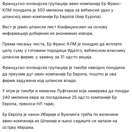
Француско-холандска групација авио-компанија Ер Франс-
КЛМ понудила је 300 милиона евра за већински удео у
шпанској авио-компанији Ер Европа (Аир Еуропа).
Вест је јавио шпански лист Конфиценсиал на основу
информација добијених из анонимних извора.
Према писању листа, Ер Франс-КЛМ је понудио да исплати
целу суму у готовини породици Идалго, већинском власнику
шпанске фирме, у замену за 51 одсто акција.
Француско-холандска групација је такође наводно понудила
да преузме дуг авио-компаније Ер Европа, поштпо је ова
фирма задужена код шпанске владе.
У игри је такође и немачка Луфтханза која намерава да понуди
240 милиона евра за поседовање 25 одсто компаније Ер
Европа, преноси НЛ тајмс.
Ер Европа је након Иберије и Вуелинга трећа по величини
авио-компанија из Шпаније и њено седиште се налази на
острву Мајорка.