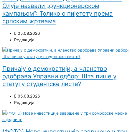
Олује назвали „функционерском
кампањом“: Толико о пијетету према
српским жртвама
05.08.2026
Редакција
Причају о демократији, а чланство
одобрава Управни одбор: Шта пише у
статуту студентске листе?
05.08.2026
Редакција
(ФОТО) Нове инвестиције завршене у три