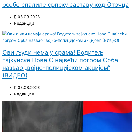
особе спалиле српску заставу код Оточца
05.08.2026
Редакција
Ови људи немају срама! Водитељ
тајкунске Нове С највећи погром Срба
назвао „војно-полицијском акцијом“
(ВИДЕО)
05.08.2026
Редакција