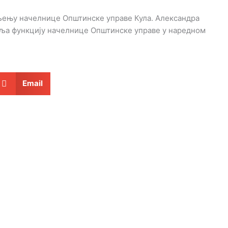
вљењу начелнице Општинске управе Кула. Александра
вља функцију начелнице Општинске управе у наредном
Email