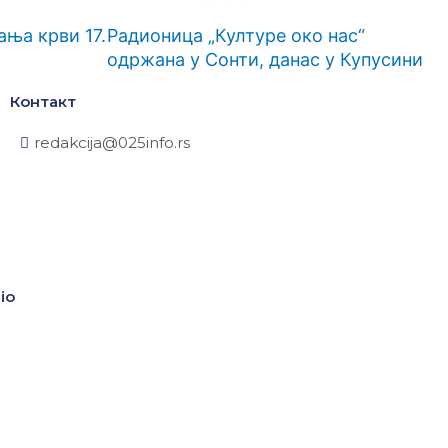
ња крви 17.
Радионица „Културе око нас“
одржана у Сонти, данас у Купусини
Контакт
redakcija@025info.rs
io