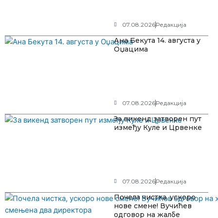
07.08.2026
Редакција
Ана Бекута 14. августа у
Оџацима
07.08.2026
Редакција
За викенд затворен пут
између Куле и Црвенке
07.08.2026
Редакција
Почела чистка, ускоро
нове смене! Вучићев
одговор на жалбе