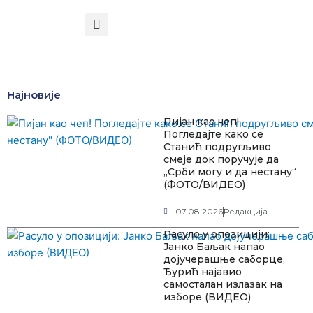
Најновије
Пијан као чеп!
Погледајте како се
Станић подругљиво
смеје док поручује да
„Срби могу и да нестану“
(ФОТО/ВИДЕО)
07.08.2026
Редакција
Расуло у опозицији:
Јанко Баљак напао
дојучерашње саборце,
Ђурић најавио
самосталан излазак на
изборе (ВИДЕО)