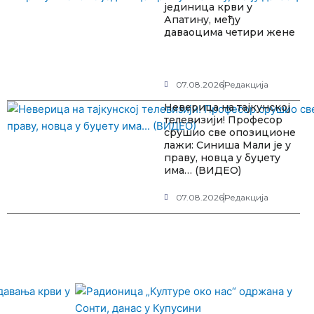
јединица крви у
Апатину, међу
даваоцима четири жене
07.08.2026
Редакција
Неверица на тајкунској
телевизији! Професор
срушио све опозиционе
лажи: Синиша Мали је у
праву, новца у буџету
има… (ВИДЕО)
07.08.2026
Редакција