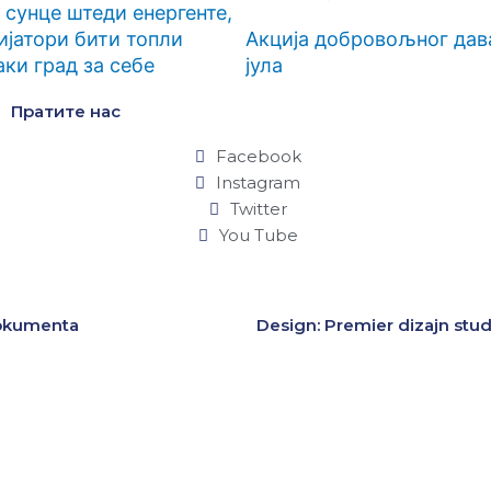
сунце штеди енергенте,
ијатори бити топли
Акција добровољног дава
аки град за себе
јула
Пратите нас
Facebook
Instagram
Twitter
You Tube
okumenta
Design: Premier dizajn stud