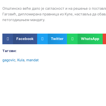
Општинско веће дало је сагласност и на решење о поста
Гаговић, дипломирана правница из Куле, наставља да оба
петогодишњем мандату.
Facebook
Twitter
WhatsApp
Тагови:
gagovic
,
Kula
,
mandat