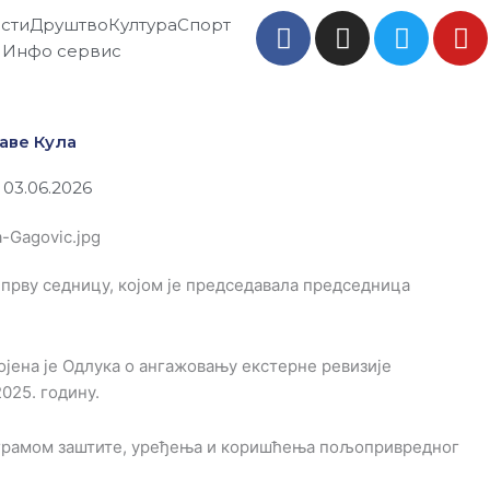
F
I
T
Y
сти
Друштво
Култура
Спорт
a
n
w
o
Инфо сервис
c
s
i
u
e
t
t
t
b
a
t
u
аве Кула
o
g
e
b
o
r
r
e
 03.06.2026
k
a
m
 прву седницу, којом је председавала председница
ојена је Одлука о ангажовању екстерне ревизије
025. годину.
ограмом заштите, уређења и коришћења пољопривредног