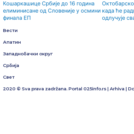
Кошаркашице Србије до 16 година
Октобарско 
елиминисане од Словеније у осмини
када ће рад
финала ЕП
одлучује св
Вести
Апатин
Западнобачки округ
Србија
Свет
2020 © Sva prava zadržana. Portal 025info.rs |
Arhiva
|
D