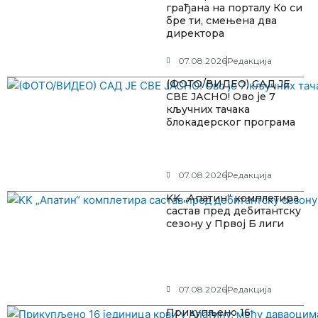
грађана на порталу Ко си
бре ти, смењена два
директора
07.08.2026
Редакција
(ФОТО/ВИДЕО) САД ЈЕ
СВЕ ЈАСНО! Ово је 7
кључних тачака
блокадерског програма
07.08.2026
Редакција
KK „Апатин“ комплетира
састав пред дебитантску
сезону у Првој Б лиги
07.08.2026
Редакција
Прикупљено 16