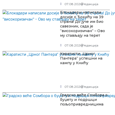
07.08.2026
Редакција
Блокадери написали
досије о Ђокићу на 39
страна! До јуче им био
савезник, сада је
“високоризичан“ – Ово
му стављају на терет
07.08.2026
Редакција
Каратисти „Црног
Пантера“ успешни на
кампу у Книћу
07.08.2026
Редакција
Градско веће Сомбора о
буџету и подршци
пољопривредницима