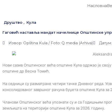
Пређи
Насловна
Ве
на
садржај
Друштво
,
Кула
Гаговић наставља мандат начелнице Општинске упр
Извор: Opština Kula / Foto: Q media (Arhiva)
Датум:
Нови сазив Општинског већа општине Кула одржао је своју
општине др Весна Томић.
На седници су разматране четири тачке Дневног реда. Усв
консолидованог завршног рачуна буџета општине Кула за 2
Чланови Општинског већа упознати су и са Годишњим пр
земљишта на територији општине Кула за 2026. годину.