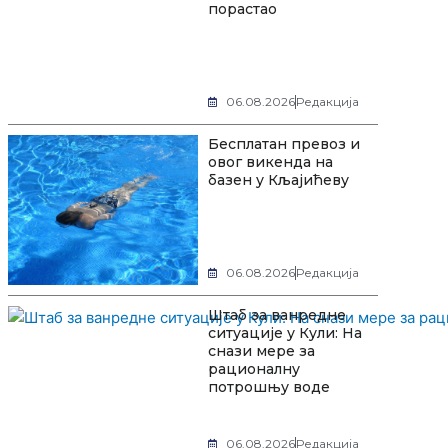
порастао
06.08.2026
Редакција
Бесплатан превоз и
овог викенда на
базен у Кљајићеву
06.08.2026
Редакција
Штаб за ванредне
ситуације у Кули: На
снази мере за
рационалну
потрошњу воде
06.08.2026
Редакција