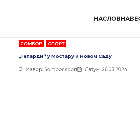
Пређи
на
садржај
НАСЛОВНА
ВЕ
СОМБОР
,
СПОРТ
„Гепарди“ у Мостару и Новом Саду
Извор: Sombor sport
Датум: 26.03.2024