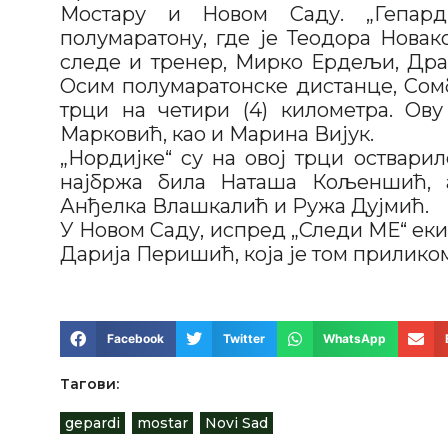
Мостару и Новом Саду. „Гепар
полумаратону, где је Теодора Новак
следе и тренер, Мирко Ердељи, Дра
Осим полумаратонске дистанце, Сомб
трци на четири (4) километра. Ов
Марковић, као и Марина Вијук.
„Нордијке“ су на овој трци оствари
најбржа била Наташа Кољеншић, 
Анђелка Влашкалић и Ружа Дујмић.
У Новом Саду, испред „Следи МЕ“ еки
Дарија Перишић, која је том приликом
Facebook
Twitter
WhatsApp
Тагови:
gepardi
,
mostar
,
Novi Sad