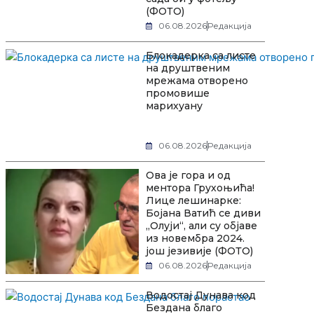
(ФОТО)
06.08.2026
Редакција
Блокадерка са листе
на друштвеним
мрежама отворено
промовише
марихуану
06.08.2026
Редакција
Ова је гора и од
ментора Грухоњића!
Лице лешинарке:
Бојана Ватић се диви
„Олуји“, али су објаве
из новембра 2024.
још језивије (ФОТО)
06.08.2026
Редакција
Водостај Дунава код
Бездана благо