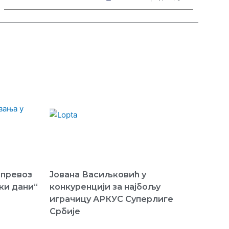
 превоз
Јована Васиљковић у
ки дани“
конкуренцији за најбољу
играчицу АРКУС Суперлиге
Србије