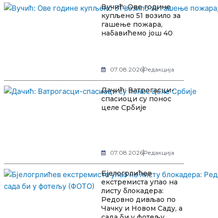
Вучић: Ове године
купљено 51 возило за
гашење пожара,
набавићемо још 40
07.08.2026
Редакција
Дачић: Ватрогасци-
спасиоци су понос
целе Србије
07.08.2026
Редакција
Бјелогрлићев
екстремиста упао на
листу блокадера:
Редовно дивљао по
Чачку и Новом Саду, а
сада би у фотељу