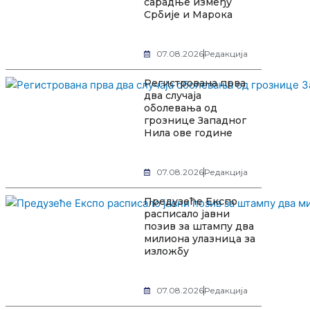
сарадње између
Србије и Марока
07.08.2026
Редакција
Регистрована прва
два случаја
оболевања од
грознице Западног
Нила ове године
07.08.2026
Редакција
Предузеће Експо
расписало јавни
позив за штампу два
милиона улазница за
изложбу
07.08.2026
Редакција