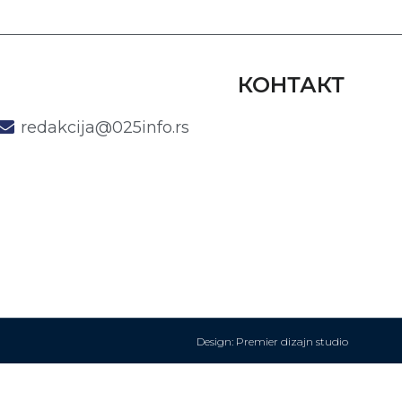
КОНТАКТ
redakcija@025info.rs
Design: Premier dizajn studio