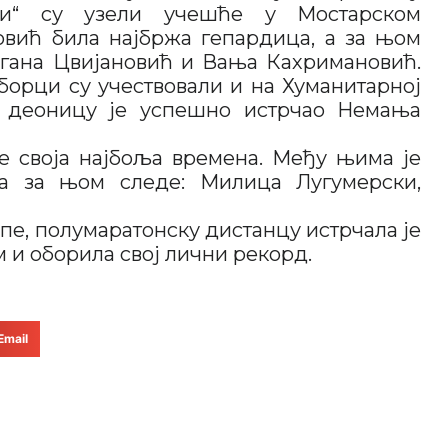
ди“ су узели учешће у Мостарском
овић била најбржа гепардица, а за њом
гана Цвијановић и Вања Кахримановић.
орци су учествовали и на Хуманитарној
у деоницу је успешно истрчао Немања
ле своја најбоља времена. Међу њима је
а за њом следе: Милица Лугумерски,
пе, полумаратонску дистанцу истрчала је
 и оборила свој лични рекорд.
Email