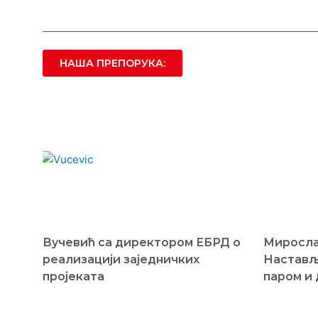
НАША ПРЕПОРУКА:
Вучевић са директором ЕБРД о
Миросла
реализацији заједничких
Настављ
пројеката
паром и 