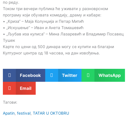
по реду.
Током три вечери публика ће уживати у разноврсном
програму који обухвата комедију, драму и кабаре:
• „Криза“ – Маја Колунџија и Петар Митић
• „Искушење“ – Иван и Анета Томашевић
• „Љубав иза кулиса“ – Мина Лазаревић и Владимир Посавец
Тушек
Карте по цени од 500 динара могу се купити на благајни
Културног центра од 18 часова, на дан извођења.
Facebook
Twitter
WhatsApp
Email
Тагови:
Apatin
,
festival
,
TATAR U OKTOBRU