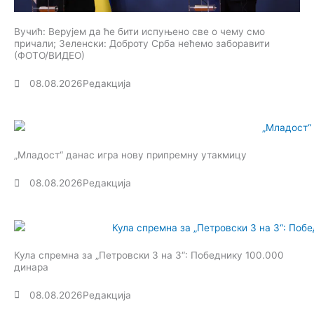
Вучић: Верујем да ће бити испуњено све о чему смо
причали; Зеленски: Доброту Срба нећемо заборавити
(ФОТО/ВИДЕО)
08.08.2026
Редакција
„Младост“ данас игра нову припремну утакмицу
08.08.2026
Редакција
Кула спремна за „Петровски 3 на 3“: Победнику 100.000
динара
08.08.2026
Редакција