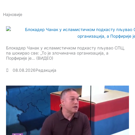
Најновије
Блокадер Чанак у исламистичком подкасту пљувао СПЦ,
па шокирао све: „То је злочиначка организација, а
Порфирије је… (ВИДЕО)
08.08.2026
Редакција