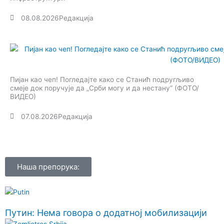
08.08.2026
Редакција
Пијан као чеп! Погледајте како се Станић подругљиво
смеје док поручује да „Срби могу и да нестану“ (ФОТО/
ВИДЕО)
07.08.2026
Редакција
Наша препорука:
Путин: Нема говора о додатној мобилизацији