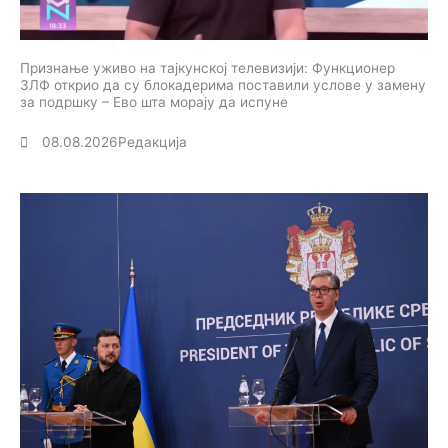
Признање уживо на тајкунској телевизији: Функционер
ЗЛФ открио да су блокадерима поставили услове у замену
за подршку – Ево шта морају да испуне
08.08.2026
Редакција