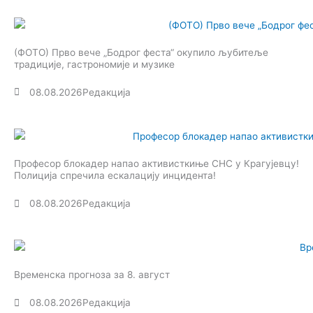
(ФОТО) Прво вече „Бодрог феста“ окупило љубитеље
традиције, гастрономије и музике
08.08.2026
Редакција
Професор блокадер напао активисткиње СНС у Крагујевцу!
Полиција спречила ескалацију инцидента!
08.08.2026
Редакција
Временска прогноза за 8. август
08.08.2026
Редакција