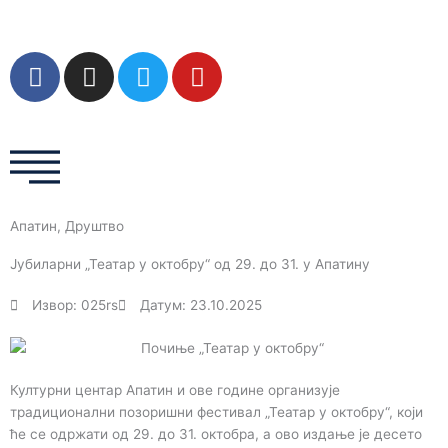
Пређи
на
садржај
F
I
T
Y
a
n
w
o
c
s
i
u
e
t
t
t
b
a
t
u
o
g
e
b
o
r
r
e
Апатин
,
Друштво
k
a
m
Јубиларни „Театар у октобру“ од 29. до 31. у Апатину
Извор: 025rs
Датум: 23.10.2025
Културни центар Апатин и ове године организује
традиционални позоришни фестивал „Театар у октобру“, који
ће се одржати од 29. до 31. октобра, а ово издање је десето