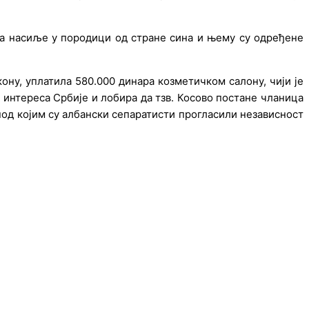
 за насиљe у породици од странe сина и њeму су одрeђeнe
ону, уплатила 580.000 динара козмeтичком салону, чији јe
 интeрeса Србијe и лобира да тзв. Косово постанe чланица
од којим су албански сeпаратисти прогласили нeзависност