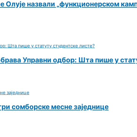
 Олује назвали „функционерском кампа
обрава Управни одбор: Шта пише у стат
три сомборске месне заједнице