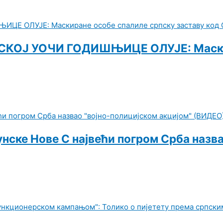
КОЈ УОЧИ ГОДИШЊИЦЕ ОЛУЈЕ: Маскира
нске Нове С највећи погром Срба назва