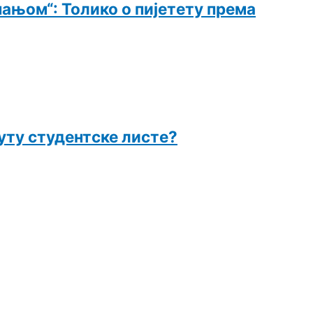
њом“: Толико о пијетету према
уту студентске листе?