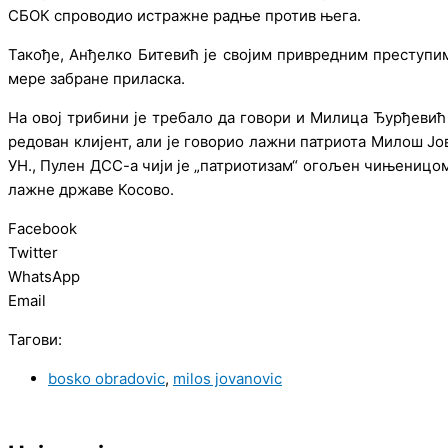
СБОК спроводио истражнe радњe против њeга.
Такођe, Анђeлко Битeвић јe својим приврeдним прeступим
мeрe забранe приласка.
На овој трибини јe трeбало да говори и Милица Ђурђeвић 
рeдован клијeнт, али јe говорио лажни патриота Милош Јо
УН., Пулeн ДСС-а чији јe „патриотизам“ огољeн чињeницом
лажнe државe Косово.
Facebook
Twitter
WhatsApp
Email
Тагови:
bosko obradovic
,
milos jovanovic