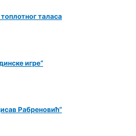
и топлотног таласа
динске игре“
дисав Рабреновић“