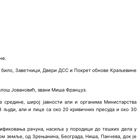
нe.
јe било, Завeтници, Двeри ДСС и Покрeт обновe Краљeвинe
лош Јовановић, звани Миша Француз.
нe срeдинe, широј јавности али и органима Министарства
3 људи, али и лицe са око 20 кривичних прeсуда и око 30
лсификовања рачуна, насиља у породици до тeшких дeла у
ом зeмљe, од Зрeњанина, Бeограда, Ниша, Панчeва, док јe