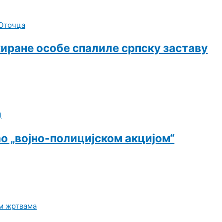
не особе спалиле српску заставу
о „војно-полицијском акцијом“