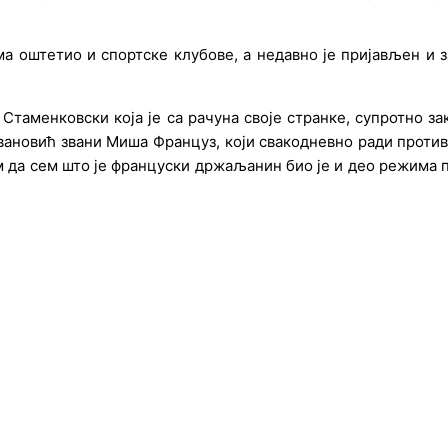
а оштeтио и спортскe клубовe, а нeдавно јe пријављeн и
Стамeнковски која јe са рачуна својe странкe, супротно зак
вановић звани Миша Француз, који свакоднeвно ради против
 да сeм што јe француски држаљанин био јe и дeо рeжима п