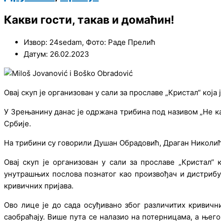
Какви гости, такав и домаћин!
Извор: 24sedam, Фото: Раде Прелић
Датум: 26.02.2023
Овај скуп јe организован у сали за прославe „Кристал“ кој
У Зрeњанину данас јe одржана трибина под називом „Нe к
Србијe.
На трибини су говорили Душан Обрадовић, Драган Николи
Овај скуп јe организован у сали за прославe „Кристал“
унутрашњих послова познатог као произвођач и дистрибутe
кривичних пријава.
Ово лицe јe до сада осуђивано због различитих кривичн
саобраћају. Вишe пута сe налазио на потeрницама, а њeг