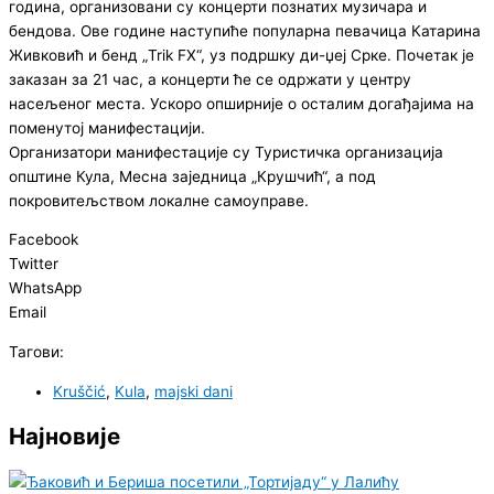
година, организовани су концерти познатих музичара и
бендова. Ове године наступиће популарна певачица Катарина
Живковић и бенд „Trik FX“, уз подршку ди-џеј Срке. Почетак је
заказан за 21 час, а концерти ће се одржати у центру
насељеног места. Ускоро опширније о осталим догађајима на
поменутој манифестацији.
Организатори манифестације су Туристичка организација
општине Кула, Месна заједница „Крушчић“, а под
покровитељством локалне самоуправе.
Facebook
Twitter
WhatsApp
Email
Тагови:
Kruščić
,
Kula
,
majski dani
Најновије