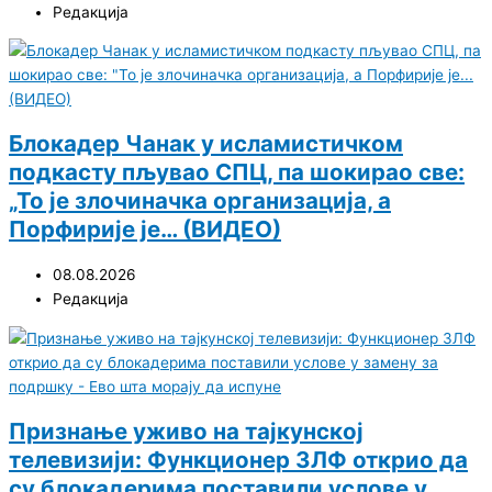
Редакција
Блокадер Чанак у исламистичком
подкасту пљувао СПЦ, па шокирао све:
„То је злочиначка организација, а
Порфирије је… (ВИДЕО)
08.08.2026
Редакција
Признање уживо на тајкунској
телевизији: Функционер ЗЛФ открио да
су блокадерима поставили услове у