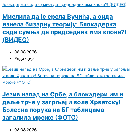
Мислила да је срела Вучића, а онда
изнела бизарну теорију: Блокадерка
сада сумња да председник има клона?!
(ВИДЕО)
08.08.2026
Редакција
Језив напад на Србе, а блокадери им и
даље трче у загрљај и воле Хрватску!
Болесна порука на БГ таблицама
запалила мреже (ФОТО)
08.08.2026