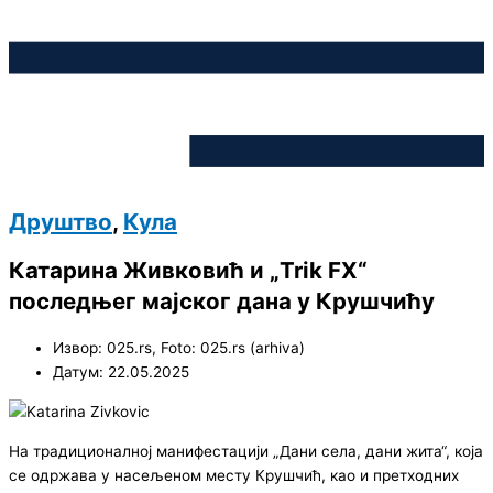
Друштво
,
Кула
Катарина Живковић и „Trik FX“
последњег мајског дана у Крушчићу
Извор: 025.rs, Foto: 025.rs (arhiva)
Датум: 22.05.2025
На традиционалној манифестацији „Дани села, дани жита“, која
се одржава у насељеном месту Крушчић, као и претходних