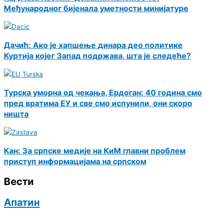
Међународног бијенала уметности минијатуре
Дачић: Ако је хапшење динара део политике
Куртија којег Запад подржава, шта је следеће?
Турска уморна од чекања, Ердоган: 40 година смо
пред вратима ЕУ и све смо испунили, они скоро
ништа
Кан: За српске медије на КиМ главни проблем
приступ информацијама на српском
Вести
Апатин