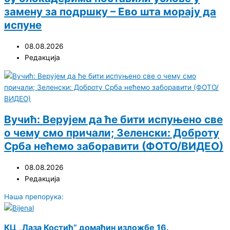
замену за подршку – Ево шта морају да
испуне
08.08.2026
Редакција
Вучић: Верујем да ће бити испуњено све
о чему смо причали; Зеленски: Доброту
Срба нећемо заборавити (ФОТО/ВИДЕО)
08.08.2026
Редакција
Наша препорука:
КЦ „Лаза Костић” домаћин изложбе 16.