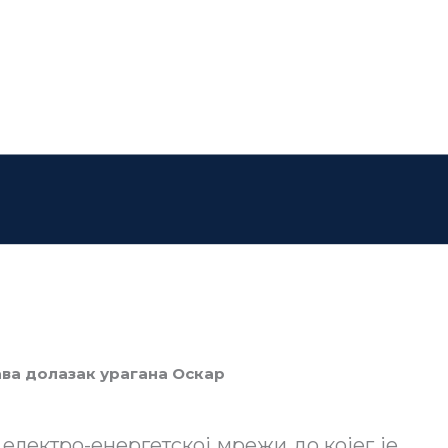
ава долазак урагана Оскар
електро-енергетској мрежи до којег је