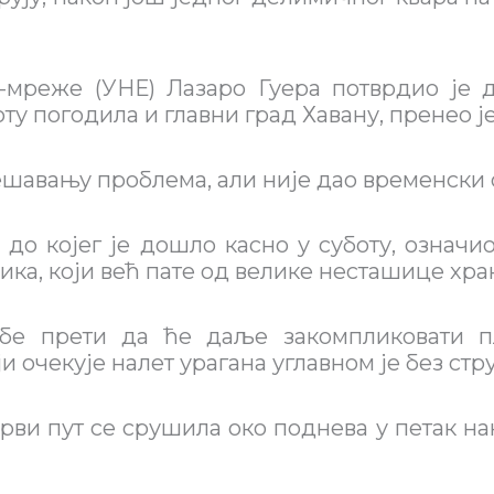
о-мреже (УНЕ) Лазаро Гуера потврдио је
оту погодила и главни град Хавану, пренео ј
ешавању проблема, али није дао временски о
до којег је дошло касно у суботу, означи
ка, који већ пате од велике несташице хран
убе прети да ће даље закомпликовати п
и очекује налет урагана углавном је без стр
и пут се срушила око поднева у петак нак