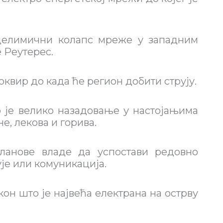
 делимични колапс мреже у западним
е Реутерес.
квир до када ће регион добити струју.
о је велико назадовање у настојањима
е, лекова и горива.
ланове владе да успостави редовно
ује или комуникација.
он што је највећа електрана на острву