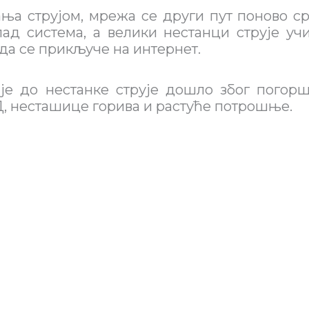
а струјом, мрежа се други пут поново сру
ад система, а велики нестанци струје уч
 да се прикључе на интернет.
е до нестанке струје дошло због погорш
Д, несташице горива и растуће потрошње.