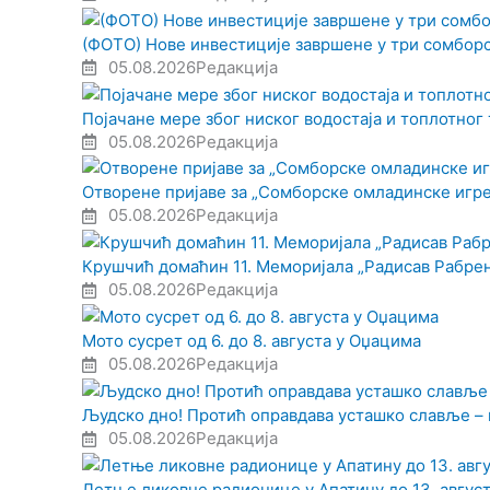
(ФОТО) Нове инвестиције завршене у три сомбор
05.08.2026
Редакција
Појачане мере због ниског водостаја и топлотног
05.08.2026
Редакција
Отворене пријаве за „Сомборске омладинске игре
05.08.2026
Редакција
Крушчић домаћин 11. Меморијала „Радисав Рабре
05.08.2026
Редакција
Мото сусрет од 6. до 8. августа у Оџацима
05.08.2026
Редакција
Људско дно! Протић оправдава усташко славље – 
05.08.2026
Редакција
Летње ликовне радионице у Апатину до 13. авгус