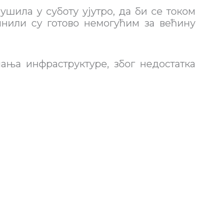
шила у суботу ујутро, да би се током
инили су готово немогућим за већину
ања инфраструктуре, због недостатка