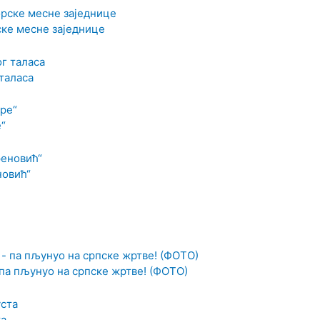
ске месне заједнице
 таласа
“
новић“
па пљунуо на српске жртве! (ФОТО)
та