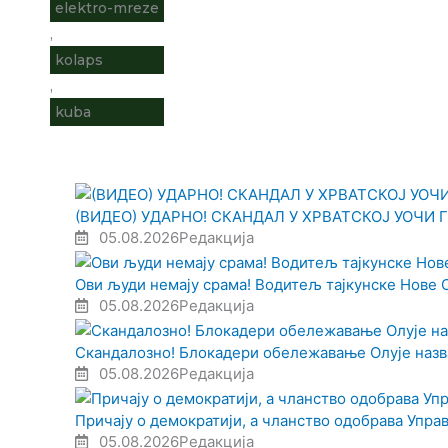
elektro-mreze
,
kolaps
,
kuba
(ВИДЕО) УДАРНО! СКАНДАЛ У ХРВАТСКОЈ УОЧИ ГО
05.08.2026
Редакција
Ови људи немају срама! Водитељ тајкунске Нове 
05.08.2026
Редакција
Скандалозно! Блокадери обележавање Олује назв
05.08.2026
Редакција
Причају о демократији, а чланство одобрава Упра
05.08.2026
Редакција