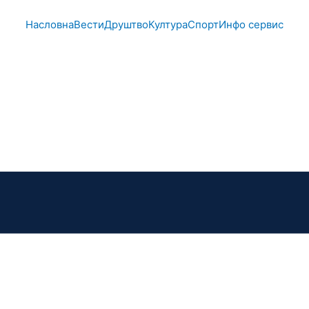
Насловна
Вести
Друштво
Култура
Спорт
Инфо сервис