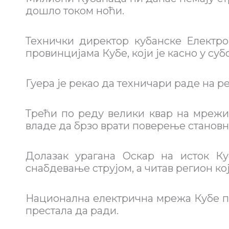
дошло током ноћи.
Технички директор кубанске Електр
провинцијама Кубе, који је касно у суб
Гуера је рекао да техничари раде на р
Трећи по реду велики квар на мрежи 
владе да брзо врати поверење становни
Долазак урагана Оскар на исток К
снабдевање струјом, а читав регион кој
Национална електрична мрежа Кубе прв
престала да ради.