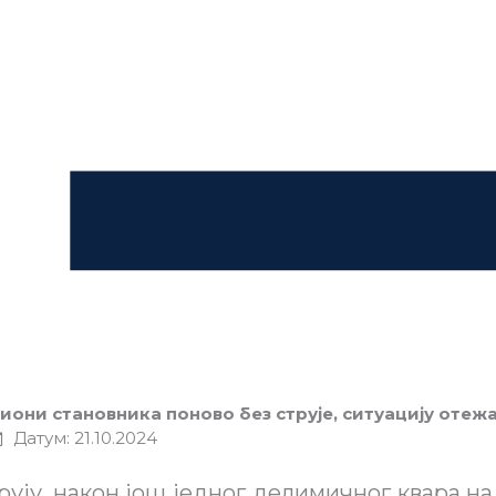
иони становника поново без струје, ситуацију отеж
Датум: 21.10.2024
ују, након још једног делимичног квара на 