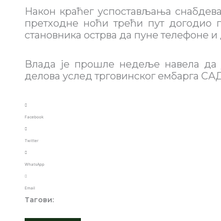
Након краћег успостављања снабдевањ
претходне ноћи трећи пут догодио п
становника острва да пуне телефоне и
Влада је прошле недеље навела да ј
делова услед трговинског ембарга СА
Facebook
Twitter
WhatsApp
Email
Тагови: