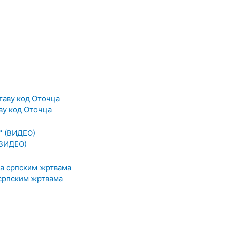
у код Оточца
(ВИДЕО)
 српским жртвама