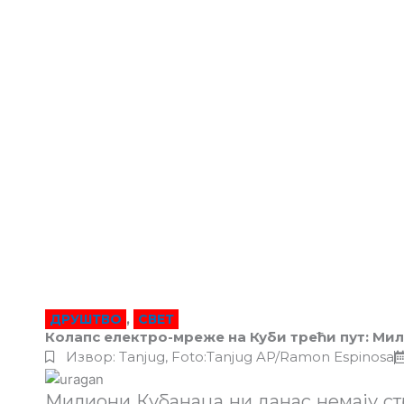
ДРУШТВО
,
СВЕТ
Колапс електро-мреже на Куби трећи пут: Мил
Извор: Tanjug, Foto:Tanjug AP/Ramon Espinosa
Милиони Кубанаца ни данас немају стр