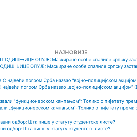
НАЈНОВИЈЕ
ДИШЊИЦЕ ОЛУЈЕ: Маскиране особе спалиле српску застав
С највећи погром Срба назвао „војно-полицијском акцијом“ 
али „функционерском кампањом“: Толико о пијетету према
вни одбор: Шта пише у статуту студентске листе?