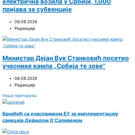
електрична возила у Србији, 1.000
пријава за субвенције
08.08.2026
Редакција
Министар Дејан Вук Станковић посетио
учеснике кампа „Србија те зове“
08.08.2026
Редакција
Наша препорука:
Брнабић са изаслаником ЕУ за имплементацију
санкција Дејвидом О’Саливеном