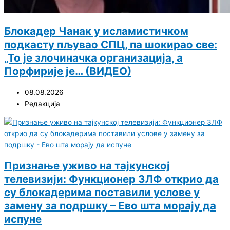
Блокадер Чанак у исламистичком
подкасту пљувао СПЦ, па шокирао све:
„То је злочиначка организација, а
Порфирије је… (ВИДЕО)
08.08.2026
Редакција
Признање уживо на тајкунској
телевизији: Функционер ЗЛФ открио да
су блокадерима поставили услове у
замену за подршку – Ево шта морају да
испуне