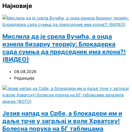
Најновије
Мислила да је срела Вучића, а онда
изнела бизарну теорију: Блокадерка
сада сумња да председник има клона?!
(ВИДЕО)
08.08.2026
Редакција
Језив напад на Србе, а блокадери им и
даље трче у загрљај и воле Хрватску!
Болесна порука на БГ таблицама