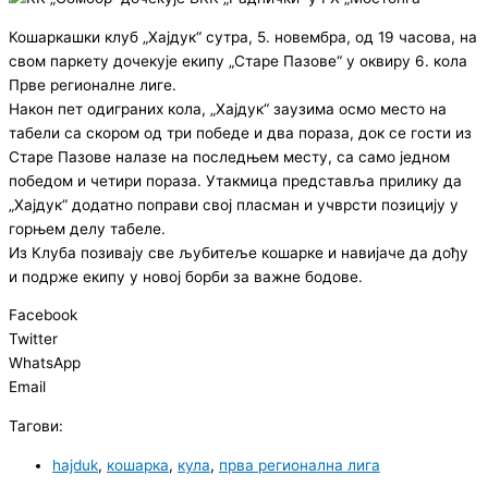
Кошаркашки клуб „Хајдук“ сутра, 5. новембра, од 19 часова, на
свом паркету дочекује екипу „Старе Пазове“ у оквиру 6. кола
Прве регионалне лиге.
Након пет одиграних кола, „Хајдук“ заузима осмо место на
табели са скором од три победе и два пораза, док се гости из
Старе Пазове налазе на последњем месту, са само једном
победом и четири пораза. Утакмица представља прилику да
„Хајдук“ додатно поправи свој пласман и учврсти позицију у
горњем делу табеле.
Из Клуба позивају све љубитеље кошарке и навијаче да дођу
и подрже екипу у новој борби за важне бодове.
Facebook
Twitter
WhatsApp
Email
Тагови:
hajduk
,
кошарка
,
кула
,
прва регионална лига