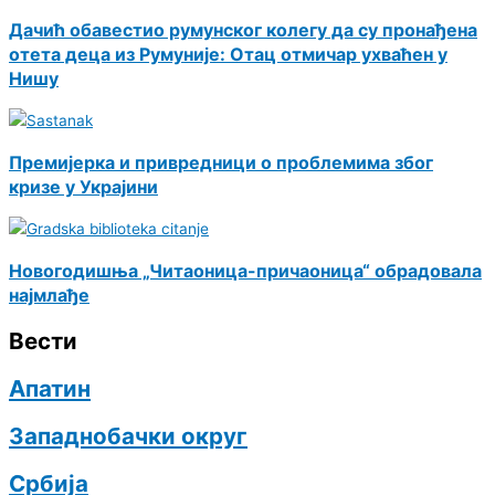
Дачић обавестио румунског колегу да су пронађена
отета деца из Румуније: Отац отмичар ухваћен у
Нишу
Премијерка и привредници о проблемима због
кризе у Украјини
Новогодишња „Читаоница-причаоница“ обрадовала
најмлађе
Вести
Апатин
Западнобачки округ
Србија