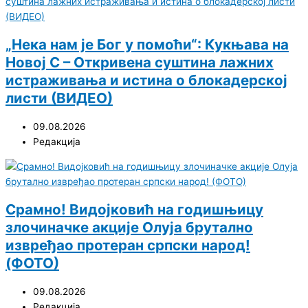
„Нека нам је Бог у помоћи“: Кукњава на
Новој С – Откривена суштина лажних
истраживања и истина о блокадерској
листи (ВИДЕО)
09.08.2026
Редакција
Срамно! Видојковић на годишњицу
злочиначке акције Олуја брутално
извређао протеран српски народ!
(ФОТО)
09.08.2026
Редакција