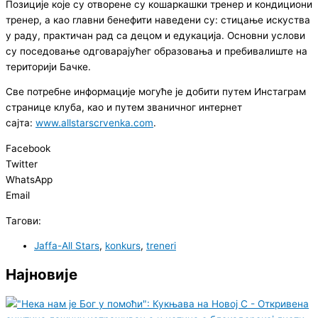
Позиције које су отворене су кошаркашки тренер и кондициони
тренер, а као главни бенефити наведени су: стицање искуства
у раду, практичан рад са децом и едукација. Основни услови
су поседовање одговарајућег образовања и пребивалиште на
територији Бачке.
Све потребне информације могуће је добити путем Инстаграм
странице клуба, као и путем званичног интернет
сајта:
www.allstarscrvenka.com
.
Facebook
Twitter
WhatsApp
Email
Тагови:
Jaffa-All Stars
,
konkurs
,
treneri
Најновије