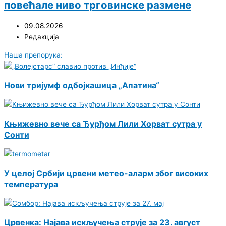
повећале ниво трговинске размене
09.08.2026
Редакција
Наша препорука:
Нови тријумф одбојкашица „Апатина“
Књижевно вече са Ђурђом Лили Хорват сутра у
Сонти
У целој Србији црвени метео-аларм због високих
температура
Црвенка: Најава искључења струје за 23. август