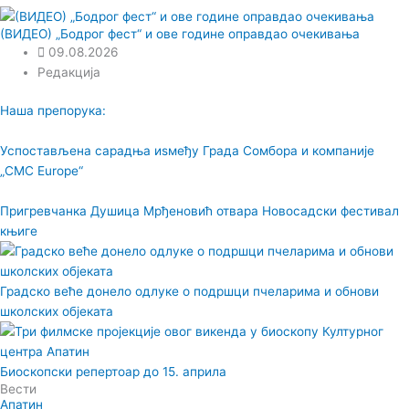
(ВИДЕО) „Бодрог фест“ и ове године оправдао очекивања
09.08.2026
Редакција
Наша препорука:
Успостављена сарадња иѕмеђу Града Сомбора и компаније
„CMC Europe“
Пригревчанка Душица Мрђеновић отвара Новосадски фестивал
књиге
Градско веће донело одлуке о подршци пчеларима и обнови
школских објеката
Биоскопски репертоар до 15. априла
Вести
Апатин