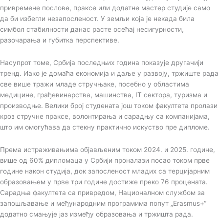
привремене послове, праксе или додатне мастер студије само
да би избегли незапосленост. У земљи која је некада била
симбол стабилности данас расте осећај несигурности,
разочарања и губитка перспективе.
Насупрот томе, Србија последњих година показује другачији
тренд. Иако је домаћа економија и даље у развоју, тржиште рада
све више тражи младе стручњаке, посебно у областима
медицине, грађевинарства, машинства, IT сектора, туризма и
производње. Велики број студената још током факултета пролази
кроз стручне праксе, волонтирања и сарадњу са компанијама,
што им омогућава да стекну практично искуство пре дипломе.
Према истраживањима објављеним током 2024. и 2025. године,
више од 60% дипломаца у Србији проналази посао током прве
године након студија, док запосленост младих са терцијарним
образовањем у прве три године достиже преко 76 процената.
Сарадња факултета са привредом, Националном службом за
запошљавање и међународним програмима попут „Erasmus+“
додатно смањује јаз између образовања и тржишта рада.