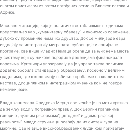
снагом пристиглом из ратом погођених региона Блиског истока и
Африке.
Масовне миграције, које је политички естаблишмент годинама
представљао као „хуманитарну обавезу“ и економско освежење,
дубоко су промениле немачко друштво. Док се милијарде евра
издвајају за интеграцију миграната, субвенције и социјалне
програме, све више младих Немаца осећа да за њих нема места
у систему који су њихове породице деценијама финансирале
порезима. Критичари упозоравају да је управо таква политика
додатно оборила стандарде у образовању, посебно у великим
градовима, где школе имају озбиљне проблеме са квалитетом
наставе, дисциплином и интеграцијом ученика који не говоре
немачки језик.
Влада канцелара Фридриха Мерца све чешће је на мети критика
да земљу води у погрешном правцу. Док Берлин грађанима
говори о „нужним реформама“, „штедњи“ и „демографској
реалности“, млади стручњаци осећају да их систем гура на
маргине. Све је више високообразованих људи који прихватају