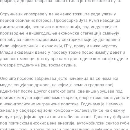
пријава, а до разговора за посао стигла је тек неколико пута.
Стручњаци упозоравају да немачко тржиште рада улази у
период озбиљних потреса. Професорка Јута Румп наводи да
дигитализација, вештачка интелигенција, пад индустријске
производње и вишегодишња економска стагнација смањују
потребу за новим кадровима у секторима који су донедавно
били најпожељнији – економији, IT-у, праву и инжењерству.
Млади академци данас у просеку траже посао између девет и
дванаест месеци, док су пре само две године компаније нудиле
уговоре студентима још током студија.
Оно што посебно забрињава јесте чињеница да се немачки
модел социјалне државе, на којем је земља градила свој
идентитет после Другог светског рата, све више урушава под
притиском дуготрајне економске кризе, енергетске несигурности
и неконтролисане миграционе политике. Годинама је Немачка
живела у својеврсној зони комфора – ослањајући се на снажну
индустрију, јефтин руски гас и стабилан извоз. Данас су фабрике
под притиском високих цена енергије, аутомобилски сектор губи
глобалну трку, а тржиште рада преплављено је јефтином радном