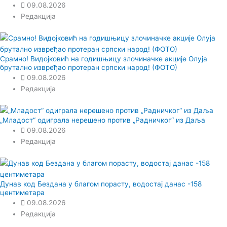
09.08.2026
Редакција
Срамно! Видојковић на годишњицу злочиначке акције Олуја
брутално извређао протеран српски народ! (ФОТО)
09.08.2026
Редакција
„Младост“ одиграла нерешено против „Радничког“ из Даља
09.08.2026
Редакција
Дунав код Бездана у благом порасту, водостај данас -158
центиметара
09.08.2026
Редакција