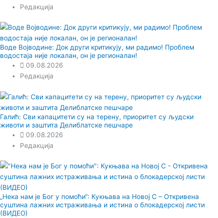
Редакција
Воде Војводине: Док други критикују, ми радимо! Проблем
водостаја није локалан, он је регионалан!
09.08.2026
Редакција
Галић: Сви капацитети су на терену, приоритет су људски
животи и заштита Делиблатске пешчаре
09.08.2026
Редакција
„Нека нам је Бог у помоћи“: Кукњава на Новој С – Откривена
суштина лажних истраживања и истина о блокадерској листи
(ВИДЕО)