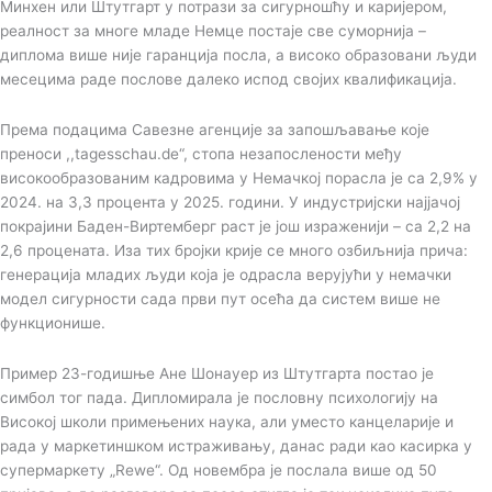
Минхен или Штутгарт у потрази за сигурношћу и каријером,
реалност за многе младе Немце постаје све суморнија –
диплома више није гаранција посла, а високо образовани људи
месецима раде послове далеко испод својих квалификација.
Према подацима Савезне агенције за запошљавање које
преноси ,,tagesschau.de“, стопа незапослености међу
високообразованим кадровима у Немачкој порасла је са 2,9% у
2024. на 3,3 процента у 2025. години. У индустријски најјачој
покрајини Баден-Виртемберг раст је још израженији – са 2,2 на
2,6 процената. Иза тих бројки крије се много озбиљнија прича:
генерација младих људи која је одрасла верујући у немачки
модел сигурности сада први пут осећа да систем више не
функционише.
Пример 23-годишње Ане Шонауер из Штутгарта постао је
симбол тог пада. Дипломирала је пословну психологију на
Високој школи примењених наука, али уместо канцеларије и
рада у маркетиншком истраживању, данас ради као касирка у
супермаркету „Rewe“. Од новембра је послала више од 50