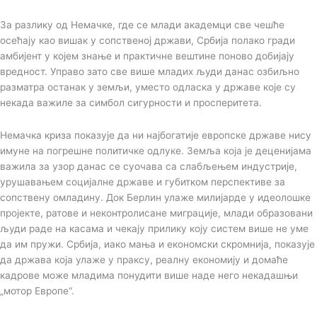
За разлику од Немачке, где се млади академци све чешће
осећају као вишак у сопственој држави, Србија полако гради
амбијент у којем знање и практичне вештине поново добијају
вредност. Управо зато све више младих људи данас озбиљно
разматра останак у земљи, уместо одласка у државе које су
некада важиле за симбол сигурности и просперитета.
Немачка криза показује да ни најбогатије европске државе нису
имуне на погрешне политичке одлуке. Земља која је деценијама
важила за узор данас се суочава са слабљењем индустрије,
урушавањем социјалне државе и губитком перспективе за
сопствену омладину. Док Берлин улаже милијарде у идеолошке
пројекте, ратове и неконтролисане миграције, млади образовани
људи раде на касама и чекају прилику коју систем више не уме
да им пружи. Србија, иако мања и економски скромнија, показује
да држава која улаже у праксу, реалну економију и домаће
кадрове може младима понудити више наде него некадашњи
„мотор Европе“.