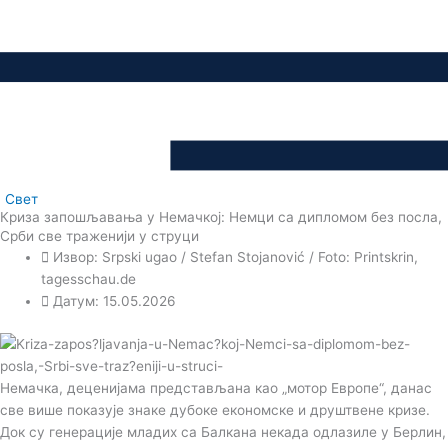
Свет
Криза запошљавања у Немачкој: Немци са дипломом без посла,
Срби све траженији у струци
Извор: Srpski ugao / Stefan Stojanović / Foto: Printskrin,
tagesschau.de
Датум: 15.05.2026
Немачка, деценијама представљана као „мотор Европе“, данас
све више показује знаке дубоке економске и друштвене кризе.
Док су генерације младих са Балкана некада одлазиле у Берлин,