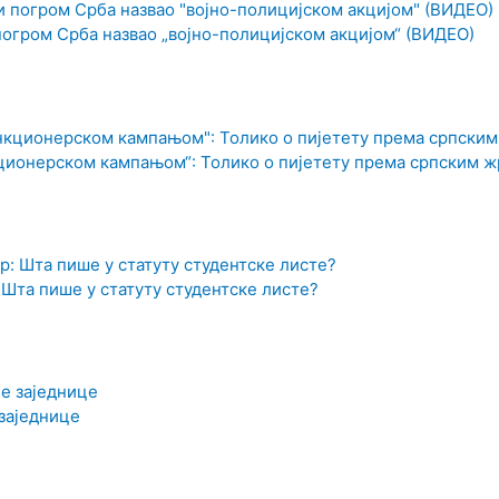
погром Срба назвао „војно-полицијском акцијом“ (ВИДЕО)
ционерском кампањом“: Толико о пијетету према српским ж
 Шта пише у статуту студентске листе?
заједнице