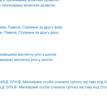
о признавању возачких дозвола
е; Павков: Спремни за другу фазу
мишемо васпитну улогу школе
ОЛУЈЕ: Маскиране особе спалиле српску заставу код От