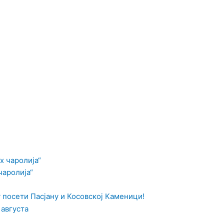
чаролија“
посети Пасјану и Косовској Каменици!