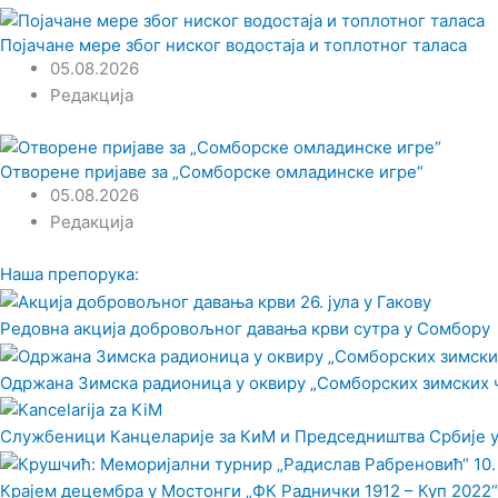
Појачане мере због ниског водостаја и топлотног таласа
05.08.2026
Редакција
Отворене пријаве за „Сомборске омладинске игре“
05.08.2026
Редакција
Наша препорука:
Редовна акција добровољног давања крви сутра у Сомбору
Одржана Зимска радионица у оквиру „Сомборских зимских 
Службеници Канцеларије за КиМ и Председништва Србије у 
Крајем децембра у Мостонги „ФК Раднички 1912 – Куп 2022“