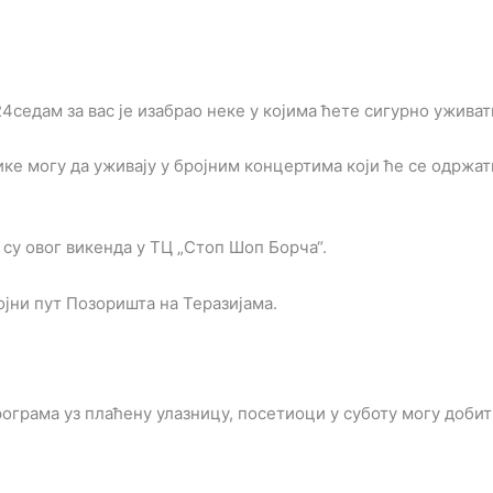
4седам за вас је изабрао неке у којима ћете сигурно уживат
ике могу да уживају у бројним концертима који ће се одрж
су овог викенда у ТЦ „Стоп Шоп Борча“.
ојни пут Позоришта на Теразијама.
рограма уз плаћену улазницу, посетиоци у суботу могу доби