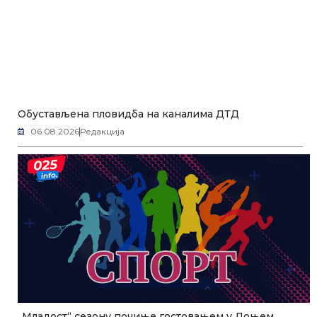
Обустављена пловидба на каналима ДТД
06.08.2026
Редакција
„Младост“ сезону почиње гостовањем у Доњем