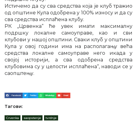
Истичемо да су сва средства која је клуб тражио
од општине Кула одобрена у 100% износу и да су
сва средства исплаћена клубу.
РК „Црвенка“ ће увек имати максималну
подршку локалне самоуправе, као и сви
клубови у нашој општини. Сваки клуб у општини
Кула у овој години има на располагању већа
средства локалне самоуправе него икада у
својој историји, а сва одобрена средства
клубовима су у целости исплаћена“, наводи се у
саопштењу.
Facebook
Twitter
WhatsApp
Email
Тагови:
Crvenka
,
saopstenje
,
tvrdnje