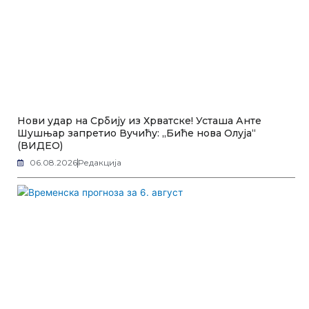
Нови удар на Србију из Хрватске! Усташа Анте
Шушњар запретио Вучићу: „Биће нова Олуја“
(ВИДЕО)
06.08.2026
Редакција