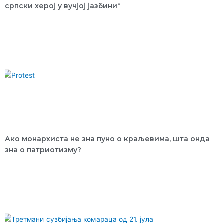
српски херој у вучјој јазбини“
Ако монархиста не зна пуно о краљевима, шта онда
зна о патриотизму?