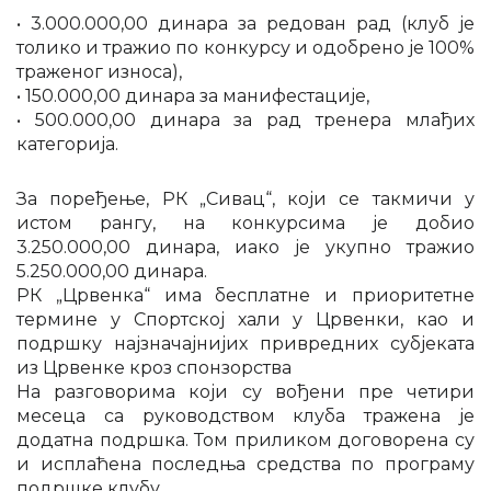
• 3.000.000,00 динара за редован рад (клуб је
толико и тражио по конкурсу и одобрено је 100%
траженог износа),
• 150.000,00 динара за манифестације,
• 500.000,00 динара за рад тренера млађих
категорија.
За поређење, РК „Сивац“, који се такмичи у
истом рангу, на конкурсима је добио
3.250.000,00 динара, иако је укупно тражио
5.250.000,00 динара.
РК „Црвенка“ има бесплатне и приоритетне
термине у Спортској хали у Црвенки, као и
подршку најзначајнијих привредних субјеката
из Црвенке кроз спонзорства
На разговорима који су вођени пре четири
месеца са руководством клуба тражена је
додатна подршка. Том приликом договорена су
и исплаћена последња средства по програму
подршке клубу.