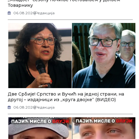
Товарнику
06.08.2026
Редакција
Две Србије! Српство и Вучић на једној страни, на
другој – издајници из „круга двојке“ (ВИДЕО)
06.08.2026
Редакција