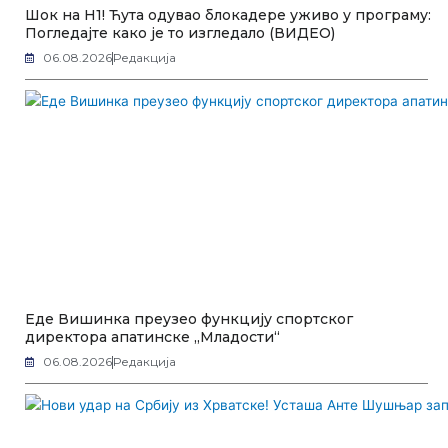
Шок на Н1! Ћута одувао блокадере уживо у програму:
Погледајте како је то изгледало (ВИДЕО)
06.08.2026
Редакција
Еде Вишинка преузео функцију спортског
директора апатинске „Младости“
06.08.2026
Редакција