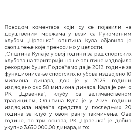
Поводом коментара који су се појавили на
друштвеним мрежама у вези са Рукометним
клубом „Црвенка“, општина Кула објавила је
саопштење које преносимо у целости.
„Општина Кула је у овој години за рад спортских
клубова на територији наше општине издвојила
рекордан буџет. Подсећамо да је 2012. године за
функционисање спортских клубова издвојено 10
милиона динара, док је у 2025. години
издвојено око 50 милиона динара. Када је реч о
РК „Црвенка“, клубу са величанственом
традицијом, Општина Кула је у 2025. години
издвојила највећа средства у последњих 20
година за клуб у овом рангу такмичења. Ове
године, по три основа, РК „Црвенка“ је добио
укупно 3.650.000,00 динара, и то: