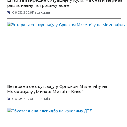
Штаб за ванредне ситуације у Кули: На снази мере за
рационалну потрошњу воде
06.08.2026
Редакција
Ветерани се окупљају у Српском Милетићу на
Меморијалу „Милош Митић – Киле“
06.08.2026
Редакција