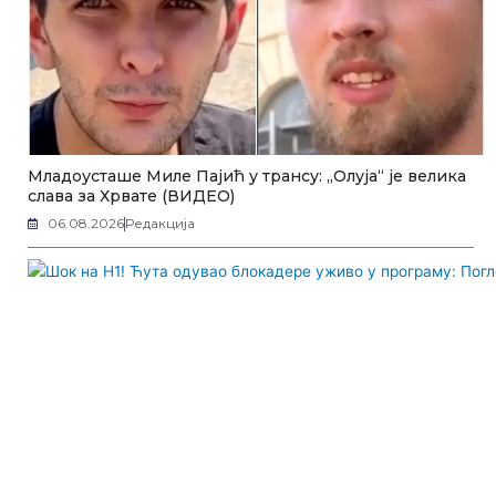
Младоусташе Миле Пајић у трансу: „Олуја“ је велика
слава за Хрвате (ВИДЕО)
06.08.2026
Редакција