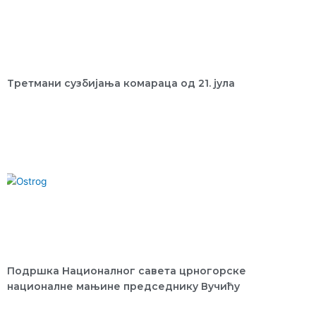
Третмани сузбијања комараца од 21. јула
Подршка Националног саветa црногорске
националне мањине председнику Вучићу