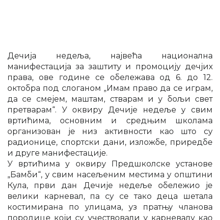
Дечија недеља, највећа национална
манифестација за заштиту и промоцију дечјих
права, ове године се обележава од 6. до 12.
октобра под слоганом „Имам право да се играм,
да се смејем, маштам, стварам и у бољи свет
претварам“. У оквиру Дечије недеље у свим
вртићима, основним и средњим школама
организован је низ активности као што су
радионице, спортски дани, изложбе, приредбе
и друге манифестације.
У вртићима у оквиру Предшколске установе
„Бамби“, у свим насељеним местима у општини
Кула, први дан Дечије недеље обележио је
велики карневал, па су се тако деца шетала
костимирана по улицама, уз пратњу чланова
породице који су учествовали у карневалу као