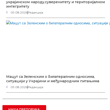
украјинском народу,суверенитету и територијалном
интегритету
09.08.2026
Редакција
Мацут са Зеленским о билатералним односима,
ситуацији у Украјини и међународним питањима
09.08.2026
Редакција
НАША ПРЕПОРУКА: