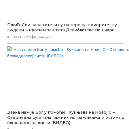
Галић: Сви капацитети су на терену, приоритет су
људски животи и заштита Делиблатске пешчаре
09.08.2026
Редакција
„Нека нам је Бог у помоћи“: Кукњава на Новој С –
Откривена суштина лажних истраживања и истина о
блокадерској листи (ВИДЕО)