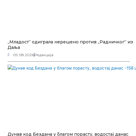
„Младост“ одиграла нерешено против „Радничког“ из
Даља
09.08.2026
Редакција
Дунав код Бездана у благом порасту, водостај данас