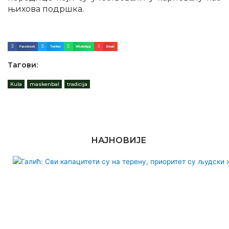
њихова подршка.
Facebook
Twitter
WhatsApp
Email
Тагови:
Kula
,
maskenbal
,
tradicija
НАЈНОВИЈЕ