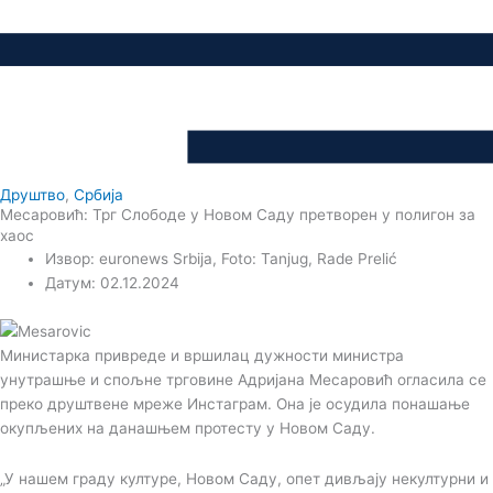
Друштво
,
Србија
Месаровић: Трг Слободе у Новом Саду претворен у полигон за
хаос
Извор: euronews Srbija, Foto: Tanjug, Rade Prelić
Датум: 02.12.2024
Министарка привреде и вршилац дужности министра
унутрашње и спољне трговине Адријана Месаровић огласила се
преко друштвене мреже Инстаграм. Она је осудила понашање
окупљених на данашњем протесту у Новом Саду.
„У нашем граду културе, Новом Саду, опет дивљају некултурни и