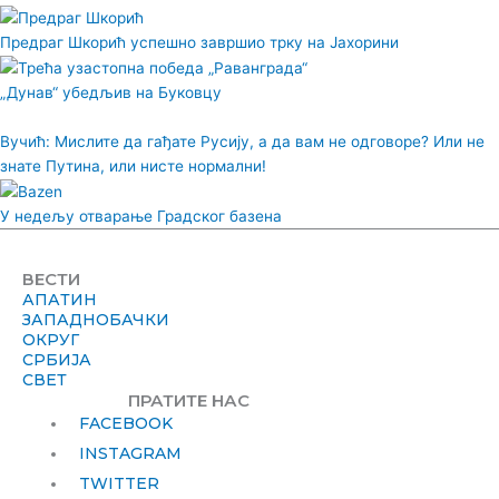
Предраг Шкорић успешно завршио трку на Јахорини
„Дунав“ убедљив на Буковцу
Вучић: Мислите да гађате Русију, а да вам не одговоре? Или не
знате Путина, или нисте нормални!
У недељу отварање Градског базена
ВЕСТИ
АПАТИН
ЗАПАДНОБАЧКИ
ОКРУГ
СРБИЈА
СВЕТ
ПРАТИТЕ НАС
FACEBOOK
INSTAGRAM
TWITTER