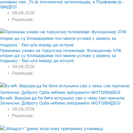
шокирао све: „То је злочиначка организација, а Порфирије је…
(ВИДЕО)
08.08.2026
Редакција
Признање уживо на тајкунској телевизији: Функционер ЗЛФ
открио да су блокадерима поставили услове у замену за
подршку – Ево шта морају да испуне
08.08.2026
Редакција
Вучић: Верујем да ће бити испуњено све о чему смо причали;
Зеленски: Доброту Срба нећемо заборавити (ФОТО/ВИДЕО)
08.08.2026
Редакција