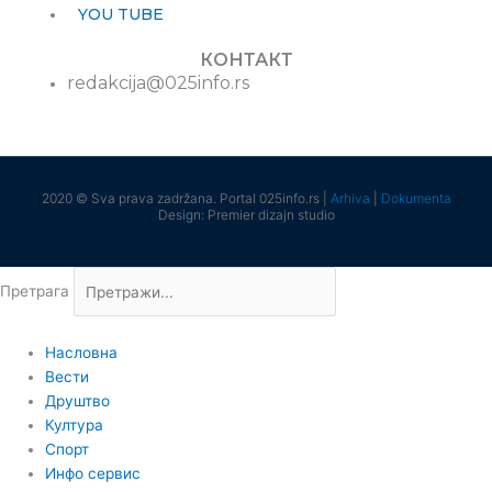
YOU TUBE
КОНТАКТ
redakcija@025info.rs
2020 © Sva prava zadržana. Portal 025info.rs |
Arhiva
|
Dokumenta
Design: Premier dizajn studio
Претрага
Насловна
Вести
Друштво
Култура
Спорт
Инфо сервис