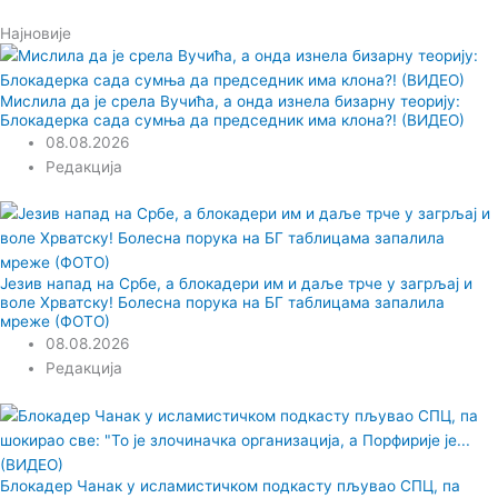
Најновије
Мислила да је срела Вучића, а онда изнела бизарну теорију:
Блокадерка сада сумња да председник има клона?! (ВИДЕО)
08.08.2026
Редакција
Језив напад на Србе, а блокадери им и даље трче у загрљај и
воле Хрватску! Болесна порука на БГ таблицама запалила
мреже (ФОТО)
08.08.2026
Редакција
Блокадер Чанак у исламистичком подкасту пљувао СПЦ, па