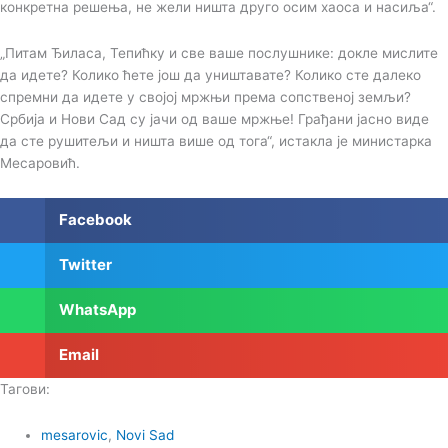
конкретна решења, не жели ништа друго осим хаоса и насиља“.
„Питам Ђиласа, Тепићку и све ваше послушнике: докле мислите
да идете? Колико ћете још да уништавате? Колико сте далеко
спремни да идете у својој мржњи према сопственој земљи?
Србија и Нови Сад су јачи од ваше мржње! Грађани јасно виде
да сте рушитељи и ништа више од тога“, истакла је министарка
Месаровић.
Facebook
Twitter
WhatsApp
Email
Тагови:
mesarovic
,
Novi Sad