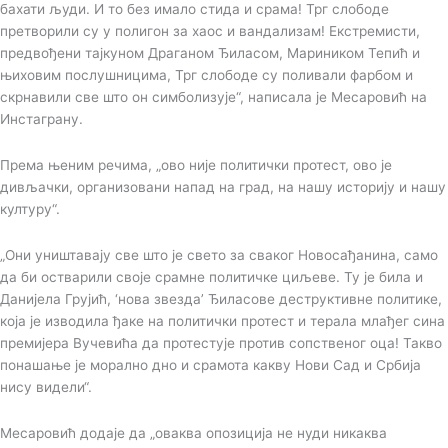
бахати људи. И то без имало стида и срама! Трг слободе
претворили су у полигон за хаос и вандализам! Екстремисти,
предвођени тајкуном Драганом Ђиласом, Мариником Тепић и
њиховим послушницима, Трг слободе су поливали фарбом и
скрнавили све што он симболизује“, написала је Месаровић на
Инстаграну.
Према њеним речима, „ово није политички протест, ово је
дивљачки, организовани напад на град, на нашу историју и нашу
културу“.
„Они уништавају све што је свето за сваког Новосађанина, само
да би остварили своје срамне политичке циљеве. Ту је била и
Данијела Грујић, ‘нова звезда’ Ђиласове деструктивне политике,
која је изводила ђаке на политички протест и терала млађег сина
премијера Вучевића да протестује против сопственог оца! Такво
понашање је морално дно и срамота какву Нови Сад и Србија
нису видели“.
Месаровић додаје да „оваква опозиција не нуди никаква