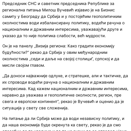
Председник СНС и саветник председника Републике за
регионална питања Милош Вучевић изјавио је на Бизнис
самиту у Београду да Србија и у постојећим геополитичким
околностима води избалансирану политику, водећи рачуна о
националним и државним интересима, уважавајући друге и
указао да то није политика слабости, већ мудрости.
Он је на панелу „Визија региона: Како градити економију
будућности?“ рекао да Србија у овим међународним
околностима „седи и даље на својој столици“, српској и да
мисли својом главом.
„Да доноси најважније одлуке, и стратешке, али и тактичке, да
их спроводи водећи рачуна о националним и државним
интересима. Кад кажем националним и државним интересима,
наравно да уважава и геополитичке околности, регион, пре
свега и европски континент“, рекао је Вучевић и оценио да је
ситуација у свету све сложенија.
На питање да ли Србија може да води независну политику, и
да наша економија буде окренута ка свету, рекао је да смо