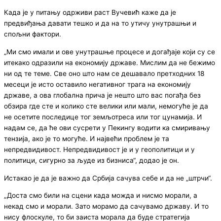
Када је у питању одрживи раст Вучевић каже да је
предвиђања давати тешко и да на то утичу унутрашњи и
спољни фактори.
„Ми смо имали и ове унутрашње процесе и догађаје који су се
итекако одразили на економију државе. Мислим да не бежимо
ни од те теме. Све оно што нам се дешавало претходних 18
месеци је исто оставило негативног трага на економију
државе, а ова глобална прича је нешто што вас погађа без
обзира где сте и колико сте велики или мали, немогуће је да
не осетите последице тог земљотреса или тог цунамија. И
надам се, да ће ови сусрети у Пекингу водити ка смиривању
тензија, ако је то могуће. И највећи проблем је та
непредвидивост. Непредвидивост је и у геополитици и у
политици, сигурно за људе из бизниса“, додао је он.
Истакао је да је важно да Србија сачува себе и да не „штрчи“
.
„Доста смо били на сцени када можда и нисмо морали, а
некад смо и морали. Зато морамо да сачувамо државу. И то
нису флоскуле, то би заиста морала да буде стратегија