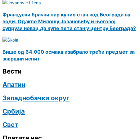
Француски брачни пар купио стан код Београда на
води: Одакле Милошу Јовановићу и његовој
супрузи новац да купе пети стан у центру Београда?
Више од 64.000 осмака изабрало трећи предмет за
завршни испит
Вести
Апатин
Западнобачки округ
Србија
Свет
Пратите нас