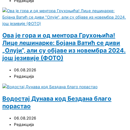
Редакција
Ова је гора и од ментора Грухоњића!
Лице лешинарке: Бојана Ватић се диви
„Олуји“, али су објаве из новембра 2024.
још језивије (ФОТО)
06.08.2026
Редакција
Водостај Дунава код Бездана благо
порастао
06.08.2026
Редакција