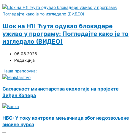
Шок на Н1! Ћута одувао блокадере
уживо у програму: Погледајте како је то
изгледало (ВИДЕО)
06.08.2026
Редакција
Наша препорука:
Сагласност министарства екологије на пројекте
Зиђин Копера
НБС: У току контрола мењачница због недозвољене
висине курса