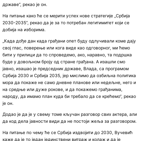
државе“, рекао је он.
На питање како ће се мерити успех нове стратегије „Србија
2030-2035“, рекао да је за то потребан легитимитет који се
добија на изборима.
„Када дође дан када грађани опет буду одлучивали коме дају
свој глас, поверење или кога виде као одговорног, ми ћемо
бити у прилици да то спроведемо, ако, наравно, та подршка
буде у довољном броју од стране грађана. А изашли смо
јавно, изашао је председник државе, Влада, са програмом
Србија 2030 и Србија 2035, јер мислимо да озбиљна политика
мора да покаже не само дневне планове или недељне, него и
на средње или дуже рокове, и да покажемо грађанима,
народу, да имамо план куда би требало да се крећемо“, рекао
је он.
Додао је да је у свему томе кључан разговор свих актера, али
да код дела јавности види да не постоји жеља за разговором.
На питање по чему ће се Србија издвојити до 2030, Вучевић
каже да је то један јединствени витраж и колаж и да је