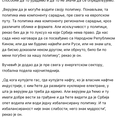
способни да то урадимо и да то не значи да се опредељујемо.
„Верујем да је могуће водити своју политику. Понављам, та
политика има компоненту сарадње, пре свега на европском
путу. Та политика има компоненту регионалне сарадње, кроз
различите облике и формате. Али искључивост у политици,
рекао бих да је то луксуз на који Србија нема право. Да нас
сада неко наговара да се посвађамо са Народном Републиком
Кином, или да ми будемо највећи анти Руси, или не знам шта,
да бисмо доказали неком другом, или обрнуто, било би по
мени погубно за нашу политику“, рекао је он.
Вучевић је додао да је пре свега у енергетском сектору,
глобална подела најочигледнија.
„Од кога купујете гас, где купујете нафту, ко је власник нафтне
индустрије, с ким ћете да развијате нуклеарне електране, у
шта ја верујем да треба да идемо. Али верујем да ћемо и ту
имати добре вести за грађане и да ћете видети да је Србија
опет водила или води једну избалансирану политику. И та
избалансираност није знак слабости, него знак мудрости“,
рекао је он.