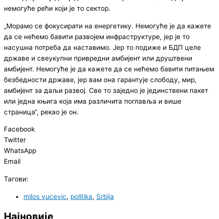
немогуће рећи који је то сектор.
„Морамо се фокусирати на енергетику. Немогуће је да кажете
да се нећемо бавити развојем инфраструктуре, јер је то
насушна потреба да наставимо. Јер то подиже и БДП целе
државе и свеукупни привредни амбијент или друштвени
амбијент. Немогуће је да кажете да се нећемо бавити питањем
безбедности државе, јер вам она гарантује слободу, мир,
амбијент за даљи развој. Све то заједно је јединствени пакет
или једна књига која има различита поглавља и више
страница“, рекао је он.
Facebook
Twitter
WhatsApp
Email
Тагови:
milos vucevic
,
politika
,
Srbija
Најновије