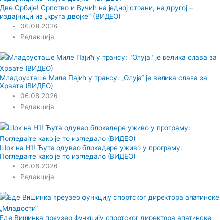
Две Србије! Српство и Вучић на једној страни, на другој –
издајници из „круга двојке“ (ВИДЕО)
06.08.2026
Редакција
Младоусташе Миле Пајић у трансу: „Олуја“ је велика слава за
Хрвате (ВИДЕО)
06.08.2026
Редакција
Шок на Н1! Ћута одувао блокадере уживо у програму:
Погледајте како је то изгледало (ВИДЕО)
06.08.2026
Редакција
Еде Вишинка преузео функцију спортског директора апатинске