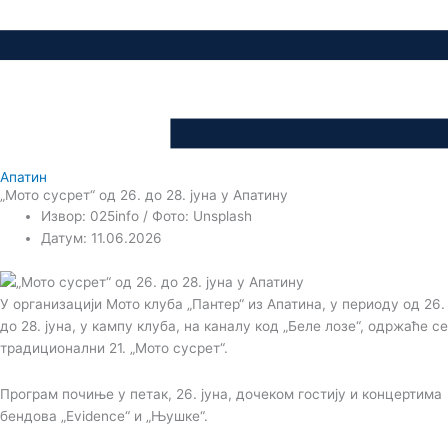
Апатин
„Мото сусрет“ од 26. до 28. јуна у Апатину
Извор: 025info / Фото: Unsplash
Датум: 11.06.2026
У организацији Мото клуба „Пантер“ из Апатина, у периоду од 26.
до 28. јуна, у кампу клуба, на каналу код „Беле лозе“, одржаће се
традиционални 21. „Мото сусрет“.
Програм почиње у петак, 26. јуна, дочеком гостију и концертима
бендова „Еvidencе“ и „Њушке“.