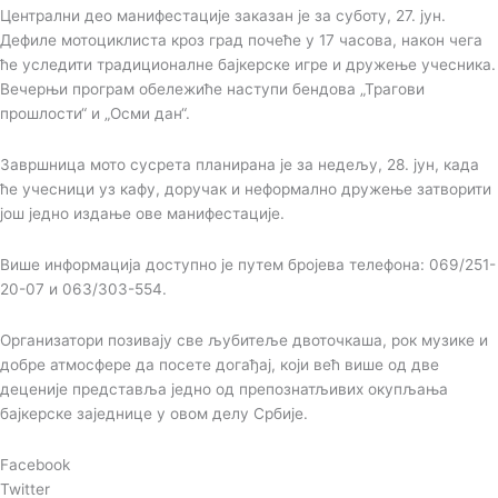
Централни део манифестације заказан је за суботу, 27. јун.
Дефиле мотоциклиста кроз град почеће у 17 часова, након чега
ће уследити традиционалне бајкерске игре и дружење учесника.
Вечерњи програм обележиће наступи бендова „Трагови
прошлости“ и „Осми дан“.
Завршница мото сусрета планирана је за недељу, 28. јун, када
ће учесници уз кафу, доручак и неформално дружење затворити
још једно издање ове манифестације.
Више информација доступно је путем бројева телефона: 069/251-
20-07 и 063/303-554.
Организатори позивају све љубитеље двоточкаша, рок музике и
добре атмосфере да посете догађај, који већ више од две
деценије представља једно од препознатљивих окупљања
бајкерске заједнице у овом делу Србије.
Facebook
Twitter