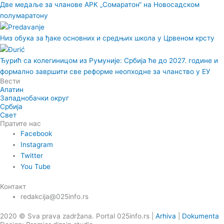
Две медаље за чланове АРК „Сомаратон“ на Новосадском
полумаратону
Низ обука за ђаке основних и средњих школа у Црвеном крсту
Ђурић са колегиницом из Румуније: Србија ће до 2027. године и
формално завршити све реформе неопходне за чланство у ЕУ
Вести
Апатин
Западнобачки округ
Србија
Свет
Пратите нас
Facebook
Instagram
Twitter
You Tube
Контакт
redakcija@025info.rs
2020 © Sva prava zadržana. Portal 025info.rs |
Arhiva
|
Dokumenta