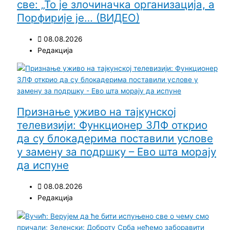
све: „То је злочиначка организација, а
Порфирије је… (ВИДЕО)
08.08.2026
Редакција
Признање уживо на тајкунској
телевизији: Функционер ЗЛФ открио
да су блокадерима поставили услове
у замену за подршку – Ево шта морају
да испуне
08.08.2026
Редакција