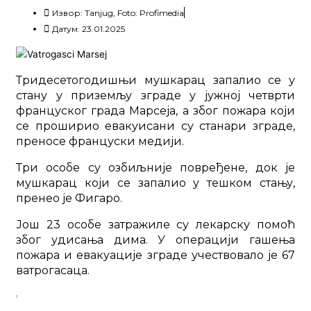
Извор: Tanjug, Foto: Profimedia
Датум: 23.01.2025
Тридесетогодишњи мушкарац запалио се у
стану у приземљу зграде у јужној четврти
француског града Марсеја, а због пожара који
се проширио евакуисани су станари зграде,
преносе француски медији.
Три особе су озбиљније повређене, док је
мушкарац који се запалио у тешком стању,
пренео је Фигаро.
Још 23 особе затражиле су лекарску помоћ
због удисања дима. У операцији гашења
пожара и евакуације зграде учествовало је 67
ватрогасаца.