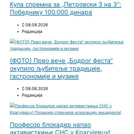
Кула спремна за „Петровски 3 на 3“:
Победнику 100.000 динара
08.08.2026
Редакција
(ФОТО) Прво вече „Бодрог феста“
окупило љубитеље традиције,
гастрономије и музике
08.08.2026
Редакција
Професор блокадер напао
активисткиње СНС у Крагујевцу!