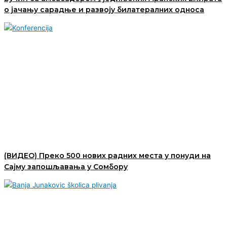
о јачању сарадње и развоју билатералних односа
(ВИДЕО) Преко 500 нових радних места у понуди на
Сајму запошљавања у Сомбору