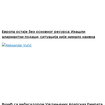
Европа остаје без основног ресурса: Изашли
алармантни подаци, ситуација није нимало наивна
Вучић са амбасадором Уједињених Арапских Емирата