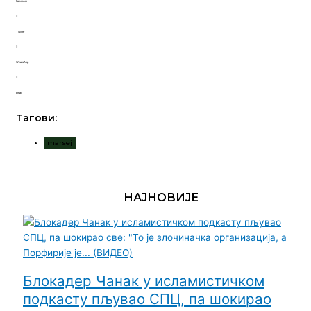
Facebook
Twitter
WhatsApp
Email
Тагови:
marsej
НАЈНОВИЈЕ
Блокадер Чанак у исламистичком
подкасту пљувао СПЦ, па шокирао