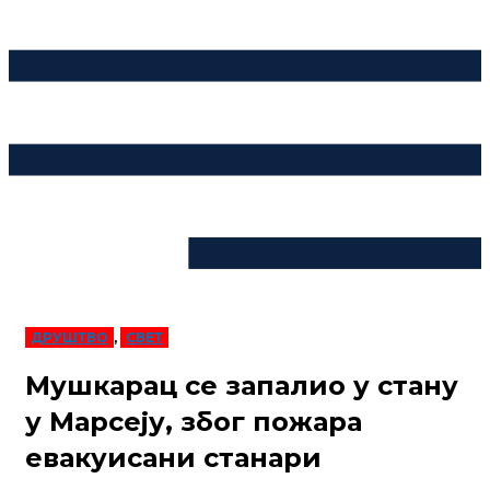
ДРУШТВО
,
СВЕТ
Мушкарац се запалио у стану
у Марсеју, због пожара
евакуисани станари