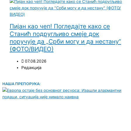
Пијан као чеп! Погледајте како се
Станић подругљиво смеје док
поручује да „Срби могу и да нестану“
(ФОТО/ВИДЕО)
07.08.2026
Редакција
НАША ПРЕПОРУКА: