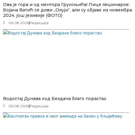
Ова је гора и од ментора Грухоњића! Лице лешинарке:
Бојана Ватић се диви „Олуји“, али су објаве из новембра
2024. још језивије (ФОТО)
06.08.2026
Редакција
Водостај Дунава код Бездана благо порастао
06.08.2026
Редакција