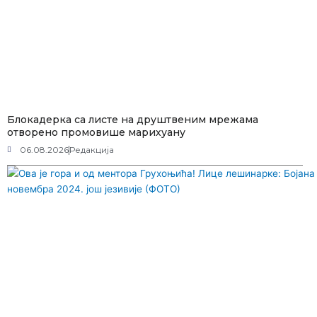
Блокадерка са листе на друштвеним мрежама
отворено промовише марихуану
06.08.2026
Редакција