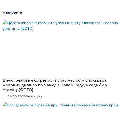
Најновије
Бјелогрлићев екстремиста упао на листу блокадера:
Редовно дивљао по Чачку и Новом Саду, а сада би у
фотељу (ФОТО)
06.08.2026
Редакција