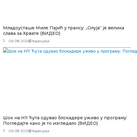
Младоусташе Миле Пајић у трансу: „Олуја“ је велика
слава за Хрвате (ВИДЕО)
06.08.2026
Редакција
Шок на Н1! Ћута одувао блокадере уживо у програму:
Погледајте како је то изгледало (ВИДЕО)
06.08.2026
Редакција