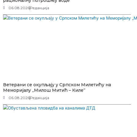
рационалну потрошњу воде
06.08.2026
Редакција
Ветерани се окупљају у Српском Милетићу на
Меморијалу „Милош Митић – Киле“
06.08.2026
Редакција