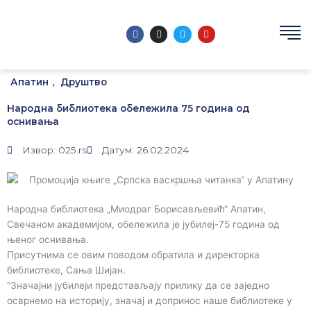
Пређи
на
F
I
T
Y
садржај
a
n
w
o
c
s
i
u
e
t
t
t
b
a
t
u
o
g
e
b
Апатин
,
Друштво
o
r
r
e
k
a
m
Народна библиотека обележила 75 година од
оснивања
Извор: 025.rs
Датум: 26.02.2024
Народна библиотека „Миодраг Борисављевић“ Апатин,
Свечаном академијом, обележила је јубилеј-75 година од
њеног оснивања.
Присутнима се овим поводом обратила и директорка
библиотеке, Сања Шијан.
“Значајни јубилеји представљају прилику да се заједно
осврнемо на историју, значај и допринос наше библиотеке у