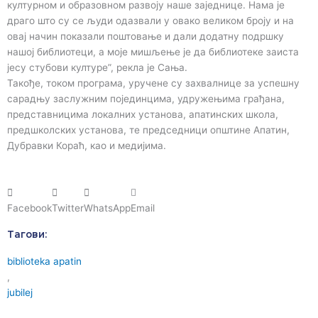
културном и образовном развоју наше заједнице. Нама је
драго што су се људи одазвали у овако великом броју и на
овај начин показали поштовање и дали додатну подршку
нашој библиотеци, а моје мишљење је да библиотеке заиста
јесу стубови културе”, рекла је Сања.
Такође, током програма, уручене су захвалнице за успешну
сарадњу заслужним појединцима, удружењима грађана,
представницима локалних установа, апатинских школа,
предшколских установа, те председници општине Апатин,
Дубравки Кораћ, као и медијима.
Facebook
Twitter
WhatsApp
Email
Тагови:
biblioteka apatin
,
jubilej