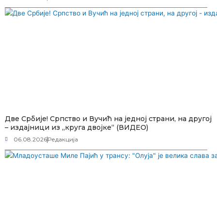
Две Србије! Српство и Вучић на једној страни, на другој
– издајници из „круга двојке“ (ВИДЕО)
06.08.2026
Редакција