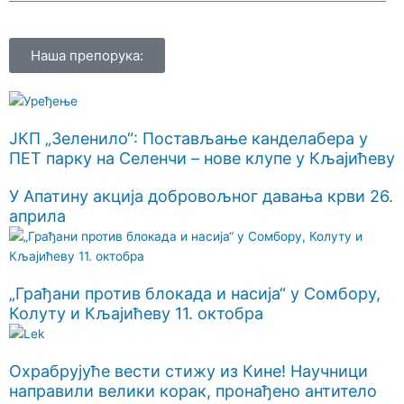
Наша препорука:
ЈКП „Зеленило“: Постављање канделабера у
ПЕТ парку на Селенчи – нове клупе у Кљајићеву
У Апатину акција добровољног давања крви 26.
априла
„Грађани против блокада и насија“ у Сомбору,
Колуту и Кљајићеву 11. октобра
Охрабрујуће вести стижу из Кине! Научници
направили велики корак, пронађено антитело