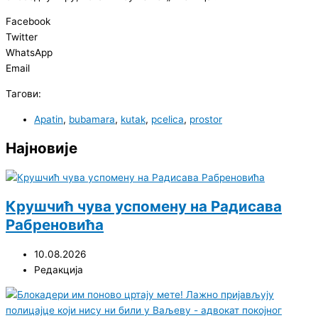
Facebook
Twitter
WhatsApp
Email
Тагови:
Apatin
,
bubamara
,
kutak
,
pcelica
,
prostor
Најновије
Крушчић чува успомену на Радисава
Рабреновића
10.08.2026
Редакција