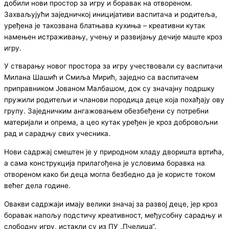
добили нови простор за игру и боравак на отвореном.
Захваљујући заједничкој иницијативи васпитача и родитеља,
уређена је такозвана блатњава кухиња – креативни кутак
намењен истраживању, учењу и развијању дечије маште кроз
игру.
У стварању новог простора за игру учествовали су васпитачи
Милана Шашић и Смиља Мирић, заједно са васпитачем
приправником Јованом Малбашом, док су значајну подршку
пружили родитељи и чланови породица деце која похађају ову
групу. Заједничким ангажовањем обезбеђени су потребни
материјали и опрема, а цео кутак уређен је кроз добровољни
рад и сарадњу свих учесника.
Нови садржај смештен је у природном хладу дворишта вртића,
а сама конструкција прилагођена је условима боравка на
отвореном како би деца могла безбедно да је користе током
већег дела године.
Овакви садржаји имају велики значај за развој деце, јер кроз
боравак напољу подстичу креативност, међусобну сарадњу и
слободну игру, истакли су из ПУ „Пчелица“.