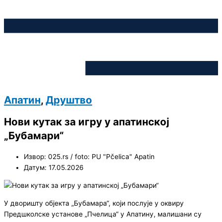
Апатин
,
Друштво
Нови кутак за игру у апатинској
„Бубамари“
Извор: 025.rs / foto: PU "Pčelica" Apatin
Датум: 17.05.2026
У дворишту објекта „Бубамара“, који послује у оквиру
Предшколске установе „Пчелица“ у Апатину, малишани су