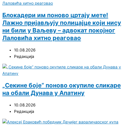
Блокадери им поново цртају мете!
Лажно пријављују полицајце који нису
ни били у Ваљеву – адвокат покојног
Лаловића хитно реаговао
10.08.2026
Редакција
„Секине боје“ поново окупиле сликаре
на обали Дунава у Апатину
10.08.2026
Редакција