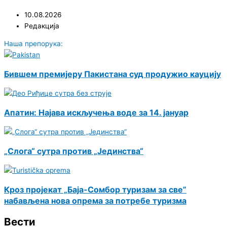
10.08.2026
Редакција
Наша препорука:
Бившем премијеру Пакистана суд продужио кауцију
Апатин: Најава искључења воде за 14. јануар
„Слога“ сутра против „Јединства“
Кроз пројекат „Баја-Сомбор туризам за све”
набављена нова опрема за потребе туризма
Вести