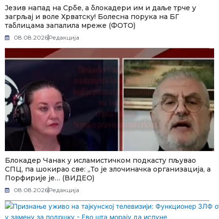
Језив напад на Србе, а блокадери им и даље трче у
загрљај и воле Хрватску! Болесна порука на БГ
таблицама запалила мреже (ФОТО)
08.08.2026
Редакција
Блокадер Чанак у исламистичком подкасту пљувао
СПЦ, па шокирао све: „То је злочиначка организација, а
Порфирије је… (ВИДЕО)
08.08.2026
Редакција