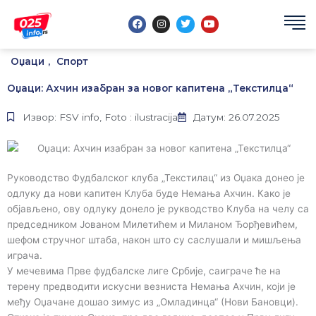
Пређи
F
I
T
Y
на
a
n
w
o
садржај
c
s
i
u
e
t
t
t
b
a
t
u
Оџаци
,
Спорт
o
g
e
b
o
r
r
e
k
a
Оџаци: Ахчин изабран за новог капитена „Текстилца“
m
Извор: FSV info, Foto : ilustracija
Датум: 26.07.2025
Руководство Фудбалског клуба „Текстилац“ из Оџака донео је
одлуку да нови капитен Клуба буде Немања Ахчин. Како је
објављено, ову одлуку донело је рукводство Клуба на челу са
председником Јованом Милетићем и Миланом Ђорђевићем,
шефом стручног штаба, након што су саслушали и мишљења
играча.
У мечевима Прве фудбалске лиге Србије, саиграче ће на
терену предводити искусни везниста Немања Ахчин, који је
међу Оџачане дошао зимус из „Омладинца“ (Нови Бановци).