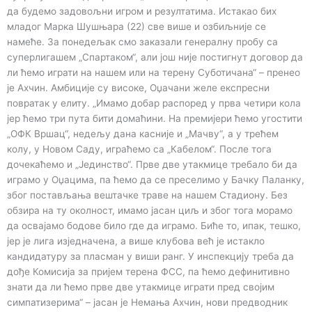
да будемо задовољни игром и резултатима. Истакао бих
младог Марка Шушњара (22) све више и озбиљније се
намеће. За понедељак смо заказали генералну пробу са
суперлигашем „Спартаком“, али још није постигнут договор да
ли ћемо играти на нашем или на терену Суботичана“ – пренео
је Ахчин. Амбиције су високе, Оџачани желе експресни
повратак у елиту. „Имамо добар распоред у прва четири кола
јер ћемо три пута бити домаћини. На премијери ћемо угостити
„ОФК Вршац“, недељу дана касније и „Мачву“, а у трећем
колу, у Новом Саду, играћемо са „Кабелом“. После тога
дочекаћемо и „Јединство“. Прве две утакмице требало би да
играмо у Оџацима, па ћемо да се преселимо у Бачку Паланку,
због постављања вештачке траве на нашем Стадиону. Без
обзира на ту околност, имамо јасан циљ и због тога морамо
да освајамо бодове било где да играмо. Биће то, ипак, тешко,
јер је лига изједначена, а више клубова већ је истакло
кандидатуру за пласман у виши ранг. У инспекцију треба да
дође Комисија за пријем терена ФСС, па ћемо дефинитивно
знати да ли ћемо прве две утакмице играти пред својим
симпатизерима“ – јасан је Немања Ахчин, нови предводник