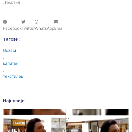
„Текстил
Facebook
Twitter
WhatsApp
Email
Тагови:
Odzaci
,
капитен
,
текстилац
Најновије