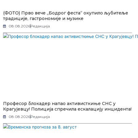
(ФОТО) Прво вече „Бодрог феста“ окупило љубитеље
традиције, гастрономије и музике
08.08.2026
Редакција
Професор блокадер напао активисткиње СНС у
Крагујевцу! Полиција спречила ескалацију инцидента!
08.08.2026
Редакција