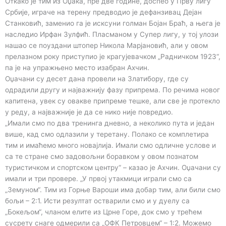
Откако је тим из Оџака, пре две године, доспео у Прву лигу
Србије, играче на терену предводио је дефанзивац Дејан
Станковић, заменио га је исксуни голман Бојан Браћ, а њега је
наследио Ирфан Зулфић. Пласманом у Супер лигу, у тој улози
нашао се поуздани штопер Никола Марјановић, али у овом
прелазном року приступио је крагујевачком „Радничком 1923“,
па је на упражњено место изабран Ахчин.
Оџачани су десет дана провели на Златибору, где су
одрадили другу и најважнију фазу припрема. По речима новог
капитена, увек су овакве припреме тешке, али све је протекло
у реду, а најважније је да се нико није повредио.
„Имали смо по два тренинга дневно, а неколико пута и један
више, кад смо одлазили у теретану. Полако се комплетира
тим и имаћемо много новајлија. Имали смо одличне услове и
са те стране смо задовољни боравком у овом познатом
туристичком и спортском центру“ – казао је Ахчин. Оџачани су
имали и три провере. „У првој утакмици играли смо са
„Земуном“. Тим из Горње Вароши има добар тим, али били смо
бољи – 2:1. Исти резултат остварили смо и у дуелу са
„Бокељом“, чланом елите из Црне Горе, док смо у трећем
сусрету снаге одмерили са „ОФК Петровцем“ – 1:2. Можемо