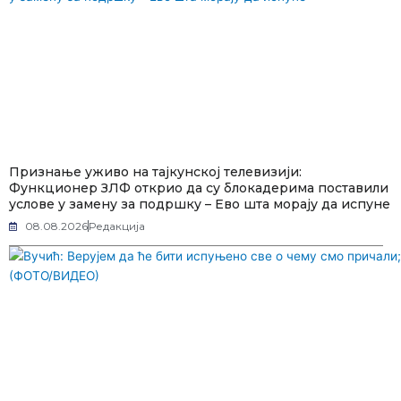
Признање уживо на тајкунској телевизији:
Функционер ЗЛФ открио да су блокадерима поставили
услове у замену за подршку – Ево шта морају да испуне
08.08.2026
Редакција