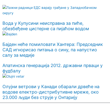
Вода у Купусини неисправна за пиће,
обезбеђене цистерне са пијаћом водом
Бајден неће помиловати Хантера: Председник
САД игнорисао питања о сину, па напустио
салу за медије
Апатинска генерација 2012. државни прваци у
фудбалу
Олујни ветрови у Канади обарали дрвеће на
водове електро-дистрибутивне мреже, око
23.000 људи без струје у Онтарију