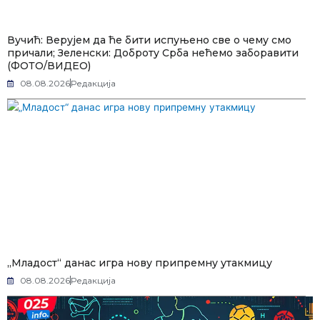
Вучић: Верујем да ће бити испуњено све о чему смо
причали; Зеленски: Доброту Срба нећемо заборавити
(ФОТО/ВИДЕО)
08.08.2026
Редакција
„Младост“ данас игра нову припремну утакмицу
08.08.2026
Редакција