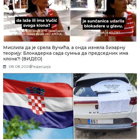
Мислила да је срела Вучића, а онда изнела бизарну
теорију: Блокадерка сада сумња да председник има
клона?! (ВИДЕО)
08.08.2026
Редакција