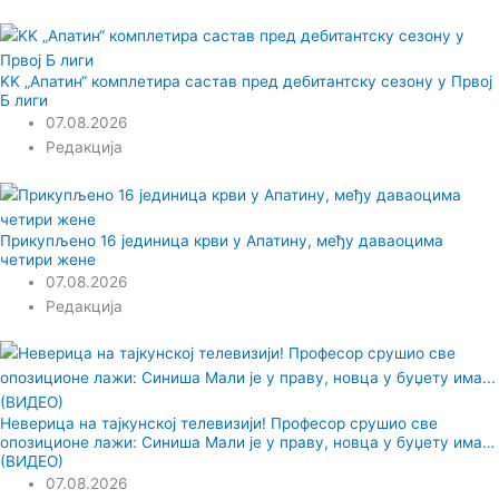
KK „Апатин“ комплетира састав пред дебитантску сезону у Првој
Б лиги
07.08.2026
Редакција
Прикупљено 16 јединица крви у Апатину, међу даваоцима
четири жене
07.08.2026
Редакција
Неверица на тајкунској телевизији! Професор срушио све
опозиционе лажи: Синиша Мали је у праву, новца у буџету има…
(ВИДЕО)
07.08.2026