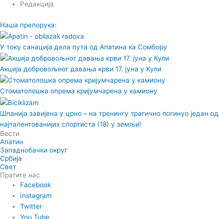
Редакција
Наша препорука:
У току санација дела пута од Апатина ка Сомбору
Акција добровољног давања крви 17. јуна у Кули
Стоматолошка опрема кријумчарена у камиону
Шпанија завијена у црно – на тренингу трагично погинуо један од
најталентованијих спортиста (18) у земљи!
Вести
Апатин
Западнобачки округ
Србија
Свет
Пратите нас
Facebook
Instagram
Twitter
You Tube