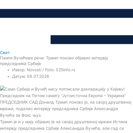
Свет
Памти Вучићеве речи: Трамп поново објавио интервју
председника Србије
Извор: Novosti / Foto: 025info.rs
Датум: 06.07.2026
ПРЕДСЕДНИК САД Доналд Трамп поново је, на својој друштвеној
мрежи, поделио интервју председника Србије Александра
Вучића за Фокс њуз.
Трамп је и у мају објавио је на својој друштвеној мрежи Истина
интервју председника Србије Александра Вучића, али сад се