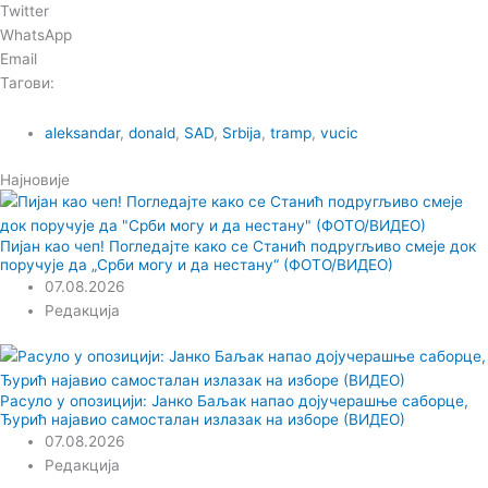
Twitter
WhatsApp
Email
Тагови:
aleksandar
,
donald
,
SAD
,
Srbija
,
tramp
,
vucic
Најновије
Пијан као чеп! Погледајте како се Станић подругљиво смеје док
поручује да „Срби могу и да нестану“ (ФОТО/ВИДЕО)
07.08.2026
Редакција
Расуло у опозицији: Јанко Баљак напао дојучерашње саборце,
Ђурић најавио самосталан излазак на изборе (ВИДЕО)
07.08.2026
Редакција