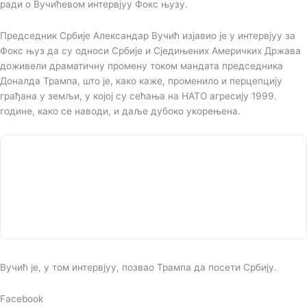
ради о Вучићевом интервјуу Фокс њузу.
Председник Србије Александар Вучић изјавио је у интервјуу за
Фокс њуз да су односи Србије и Сједињених Америчких Држава
доживели драматичну промену током мандата председника
Доналда Трампа, што је, како каже, променило и перцепцију
грађана у земљи, у којој су сећања на НАТО агресију 1999.
године, како се наводи, и даље дубоко укорењена.
Вучић је, у том интервјуу, позвао Трампа да посети Србију.
Facebook