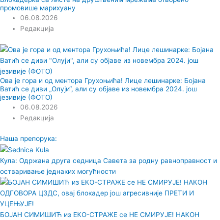
промовише марихуану
06.08.2026
Редакција
Ова је гора и од ментора Грухоњића! Лице лешинарке: Бојана
Ватић се диви „Олуји“, али су објаве из новембра 2024. још
језивије (ФОТО)
06.08.2026
Редакција
Наша препорука:
Кула: Одржана друга седница Савета за родну равноправност и
остваривање једнаких могућности
БОЈАН СИМИШИЋ из ЕКО-СТРАЖЕ се НЕ СМИРУЈЕ! НАКОН