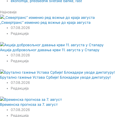
ekonomija
,
predsednik svetske banke
,
rast
Најновије
„Севертранс“ изменио ред вожње до краја августа
07.08.2026
Редакција
Акција добровољног давања крви 11. августа у Стапару
07.08.2026
Редакција
Брутално гажење Устава Србије! Блокадери уводе диктатуру!
07.08.2026
Редакција
Временска прогноза за 7. август
07.08.2026
Редакција