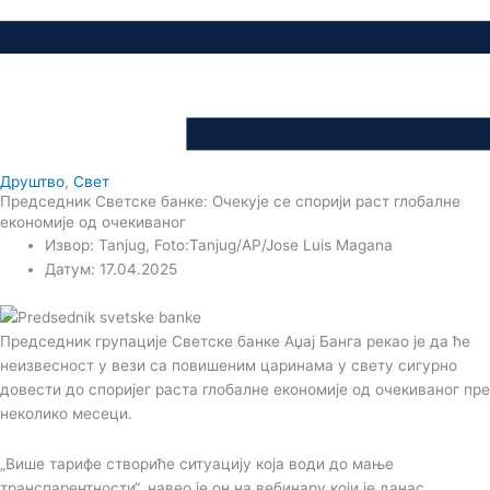
Друштво
,
Свет
Председник Светске банке: Очекује се спорији раст глобалне
економије од очекиваног
Извор: Tanjug, Foto:Tanjug/AP/Jose Luis Magana
Датум: 17.04.2025
Председник групације Светске банке Аџај Банга рекао је да ће
неизвесност у вези са повишеним царинама у свету сигурно
довести до споријег раста глобалне економије од очекиваног пре
неколико месеци.
„Више тарифе створиће ситуацију која води до мање
транспарентности“, навео је он на вебинару који је данас