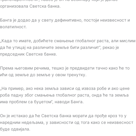
организовала Светска банка.
Банга је додао да у свету дефинитивно, постоји неизвесност и
волатилност.
„Када то имате, добићете смањење глобалног раста, али мислим
да ће утицај на различите земље бити различит“, рекао је
председник Светске банке.
Према његовим речима, тешко је предвидети тачно како ће то
ићи од земље до земље у овом тренутку.
„На пример, ако нека земља зависи од извоза робе и ако цене
роба падну због смањења глобалног раста, онда ће та земља
има проблем са буџетом“, наводи Банга.
Он је истакао да ће Светска банка морати да прође кроз то у
наредним недељама, у зависности од тога како се неизвесност
буде одвијала.