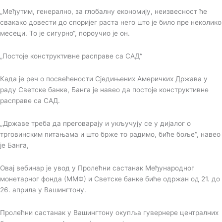
„Међутим, генерално, за глобалну економију, неизвесност ће
свакако довести до споријег раста него што је било пре неколико
месеци. То је сигурно“, пороучио је он.
„Постоје конструктивне расправе са САД“
Када је реч о посвећености Сједињених Америчких Држава у
раду Светске банке, Банга је навео да постоје конструктивне
расправе са САД.
„Државе треба да преговарају и укључују се у дијалог о
трговинским питањама и што брже то радимо, биће боље“, навео
је Банга,
Овај вебинар је увод у Пролећни састанак Међународног
монетарног фонда (ММФ) и Светске банке биће одржан од 21. до
26. априла у Вашингтону.
Пролећни састанак у Вашингтону окупља гувернере централних