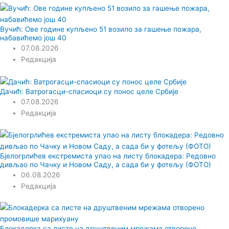
Вучић: Ове године купљено 51 возило за гашење пожара,
набавићемо још 40
07.08.2026
Редакција
Дачић: Ватрогасци-спасиоци су понос целе Србије
07.08.2026
Редакција
Бјелогрлићев екстремиста упао на листу блокадера: Редовно
дивљао по Чачку и Новом Саду, а сада би у фотељу (ФОТО)
06.08.2026
Редакција
Блокадерка са листе на друштвеним мрежама отворено