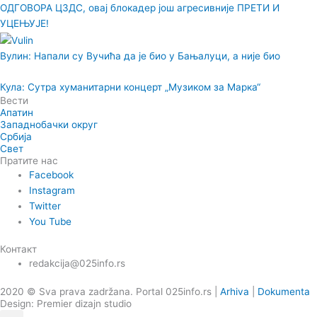
ОДГОВОРА ЦЗДС, овај блокадер још агресивније ПРЕТИ И
УЦЕЊУЈЕ!
Вулин: Напали су Вучића да је био у Бањалуци, а није био
Кула: Сутра хуманитарни концерт „Музиком за Марка“
Вести
Апатин
Западнобачки округ
Србија
Свет
Пратите нас
Facebook
Instagram
Twitter
You Tube
Контакт
redakcija@025info.rs
2020 © Sva prava zadržana. Portal 025info.rs |
Arhiva
|
Dokumenta
Design: Premier dizajn studio