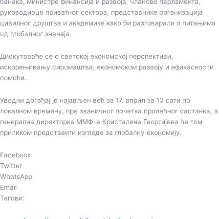
банака, министре финансија и развоја, чланове парламента,
руководиоце приватног сектора, представнике организација
цивилног друштва и академике како би разговарали о питањима
од глобалног значаја.
Дискутоваће се о светској економској перспективи,
искорењивању сиромаштва, економском развоју и ефикасности
помоћи.
Уводни догађај је најављен већ за 17. април за 10 сати по
локалном времену, пре званичног почетка пролећног састанка, а
генерална директорка ММФ-а Кристалина Георгијева ће том
приликом представити изгледе за глобалну економију.
Facebook
Twitter
WhatsApp
Email
Тагови: