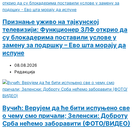
Признање уживо на тајкунској
телевизији: Функционер ЗЛФ открио да
су блокадерима поставили услове у
замену за подршку – Ево шта морају да
испуне
08.08.2026
Редакција
Вучић: Верујем да ће бити испуњено све
о чему смо причали; Зеленски: Доброту
Срба нећемо заборавити (ФОТО/ВИДЕО)