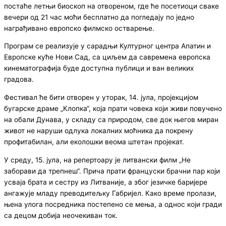
постаће летњи биоскоп на отвореном, где ће посетиоци сваке
вечери од 21 час моћи бесплатно да погледају по једно
награђивано европско филмско остварење.
Програм се реализује у сарадњи Културног центра Апатин и
Европске куће Нови Сад, са циљем да савремена европска
кинематографија буде доступна публици и ван великих
градова.
Фестивал ће бити отворен у уторак, 14. јула, пројекцијом
бугарске драме „Клопка“, која прати човека који живи повучено
на обали Дунава, у складу са природом, све док његов миран
живот не наруши одлука локалних моћника да покрену
профитабилан, али еколошки веома штетан пројекат.
У среду, 15. јула, на репертоару је литвански филм „Не
заборави да трепнеш“. Прича прати француски брачни пар који
усваја брата и сестру из Литваније, а због језичке баријере
ангажује младу преводитељку Габријел. Како време пролази,
њена улога посредника постепено се мења, а однос који гради
са децом добија неочекиван ток.