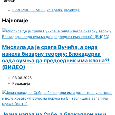
Тагови:
EVROPSKI FILMOVI
,
kc apatin
,
projekcije
Најновије
Мислила да је срела Вучића, а онда
изнела бизарну теорију: Блокадерка
сада сумња да председник има клона?!
(ВИДЕО)
08.08.2026
Редакција
Језив напад на Србе, а блокадери им и