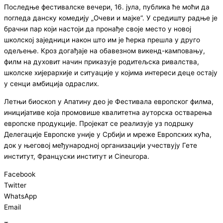
Последње фестивалске вечери, 16. јула, публика ће моћи да
погледа данску комедију „Очеви и мајке“. У средишту радње је
брачни пар који настоји да пронађе своје место у новој
школској заједници након што им је ћерка прешла у друго
одељење. Кроз догађаје на обавезном викенд-камповању,
филм на духовит начин приказује родитељска ривалства,
школске хијерархије и ситуације у којима интереси деце остају
у сенци амбиција одраслих.
Летњи биоскоп у Апатину део је Фестивала европског филма,
иницијативе која промовише квалитетна ауторска остварења
европске продукције. Пројекат се реализује уз подршку
Делегације Европске уније у Србији и мреже Европских кућа,
док у његовој међународној организацији учествују Гете
институт, Француски институт и Cineuropa.
Facebook
Twitter
WhatsApp
Email