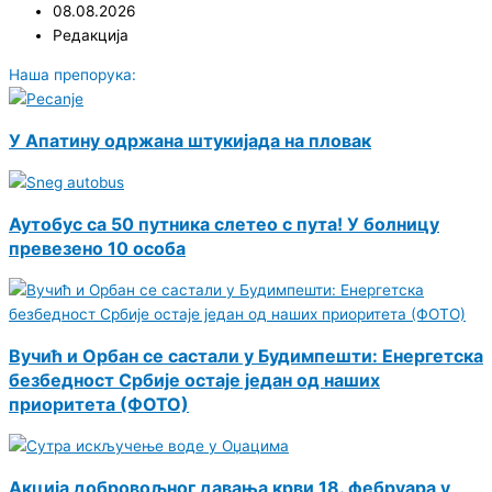
08.08.2026
Редакција
Наша препорука:
У Апатину одржана штукијада на пловак
Аутобус са 50 путника слетео с пута! У болницу
превезено 10 особа
Вучић и Орбан се састали у Будимпешти: Енергетска
безбедност Србије остаје један од наших
приоритета (ФОТО)
Акција добровољног давања крви 18. фебруара у