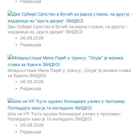
Редакција
Две Србије! Српство и Вучић на једној страни, на другој –
издајници из „круга двојке“ (ВИДЕО)
06.08.2026
Редакција
Младоусташе Миле Пајић у трансу: „Олуја“ је велика слава
за Хрвате (ВИДЕО)
06.08.2026
Редакција
Шок на Н1! Ћута одувао блокадере уживо у програму:
Погледајте како је то изгледало (ВИДЕО)
06.08.2026
Редакција