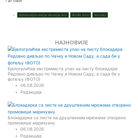
Тагови:
dobrovoljna akcija davanja krvi
,
đorđe zoric
,
Sombor
НАЈНОВИЈЕ
Бјелогрлићев екстремиста упао на листу блокадера:
Редовно дивљао по Чачку и Новом Саду, а сада би у
фотељу (ФОТО)
06.08.2026
Редакција
Блокадерка са листе на друштвеним мрежама отворено
промовише марихуану
06.08.2026
Редакција