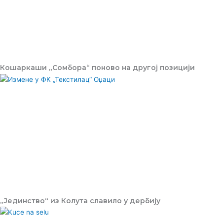
Кошаркаши „Сомбора“ поново на другој позицији
„Јединство“ из Колута славило у дербију