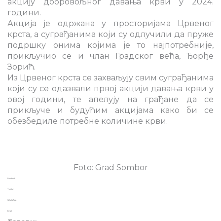
акцију добровољног давања крви у 2024.
години.
Акција је одржана у просторијама Црвеног
крста, а суграђанима који су одлучили да пруже
подршку онима којима је то најпотребније,
прикључио се и члан Градског већа, Ђорђе
Зорић.
Из Црвеног крста се захваљују свим суграђанима
који су се одазвали првој акцији давања крви у
овој години, те апелују на грађане да се
прикључе и будућим акцијама како би се
обезбедиле потребне количине крви.
Foto: Grad Sombor
Facebook
Twitter
WhatsApp
Email