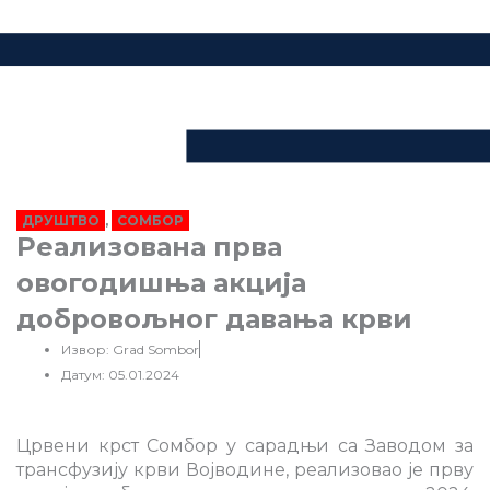
ДРУШТВО
,
СОМБОР
Реализована прва
овогодишња акција
добровољног давања крви
Извор: Grad Sombor
Датум: 05.01.2024
Црвени крст Сомбор у сарадњи са Заводом за
трансфузију крви Војводине, реализовао је прву