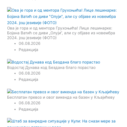
Ова је гора и од ментора Грухоњића! Лице лешинарке:
Бојана Ватић се диви „Олуји“, али су објаве из новембра
2024. још језивије (ФОТО)
06.08.2026
Редакција
Водостај Дунава код Бездана благо порастао
06.08.2026
Редакција
Бесплатан превоз и овог викенда на базен у Кљајићеву
06.08.2026
Редакција