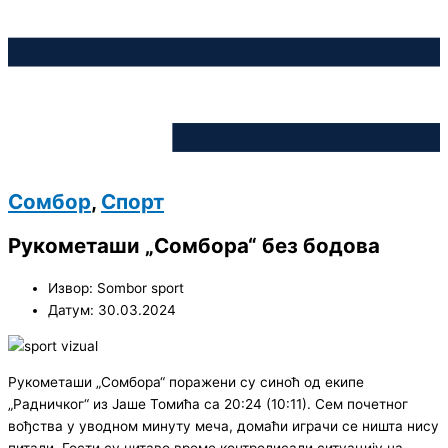
Сомбор
,
Спорт
Рукометаши „Сомбора“ без бодова
Извор: Sombor sport
Датум: 30.03.2024
Рукометаши „Сомбора“ поражени су синоћ од екипе
„Радничког“ из Јаше Томића са 20:24 (10:11). Сем почетног
вођства у уводном минуту меча, домаћи играчи се ништа нису
питали. Гости су читаво време контролисали ситуацију на