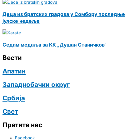
Деца из братских градова у Сомбору последње
јулске недеље
Седам медаља за КК „Душан Станичков“
Вести
Апатин
Западнобачки округ
Србија
Свет
Пратите нас
Facebook