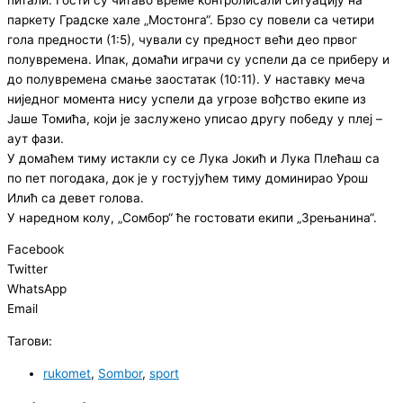
паркету Градске хале „Мостонга“. Брзо су повели са четири
гола предности (1:5), чували су предност већи део првог
полувремена. Ипак, домаћи играчи су успели да се приберу и
до полувремена смање заостатак (10:11). У наставку меча
ниједног момента нису успели да угрозе вођство екипе из
Јаше Томића, који је заслужено уписао другу победу у плеј –
аут фази.
У домаћем тиму истакли су се Лука Јокић и Лука Плећаш са
по пет погодака, док је у гостујућем тиму доминирао Урош
Илић са девет голова.
У наредном колу, „Сомбор“ ће гостовати екипи „Зрењанина“.
Facebook
Twitter
WhatsApp
Email
Тагови:
rukomet
,
Sombor
,
sport