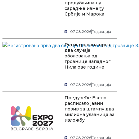
продубљивању
сарадње између
Србије и Марока
07.08.2026
Редакција
Регистрована прва
два случаја
оболевања од
грознице Западног
Нила ове године
07.08.2026
Редакција
Предузеће Експо
расписало јавни
позив за штампу два
милиона улазница за
изложбу
07.08.2026
Редакција