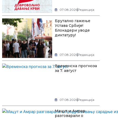
07.08.2026
Редакција
Брутално гажење
Устава Србије!
Блокадери уводе
диктатуру!
07.08.2026
Редакција
Временска прогноза
за 7. август
07.08.2026
Редакција
Мацут и Амрар
разговарали о