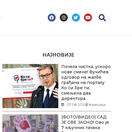
F
I
T
Y
С
a
n
w
o
c
s
i
u
e
t
t
t
b
a
t
u
o
g
e
b
o
r
r
e
k
a
m
НАЈНОВИЈЕ
Почела чистка, ускоро
нове смене! Вучићев
одговор на жалбе
грађана на порталу
Ко си бре ти,
смењена два
директора
07.08.2026
Редакција
(ФОТО/ВИДЕО) САД
ЈЕ СВЕ ЈАСНО! Ово је
7 кључних тачака