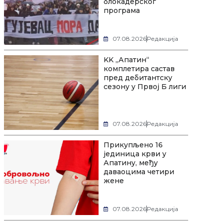
блокадерског
програма
07.08.2026
Редакција
KK „Апатин“
комплетира састав
пред дебитантску
сезону у Првој Б лиги
07.08.2026
Редакција
Прикупљено 16
јединица крви у
Апатину, међу
даваоцима четири
жене
07.08.2026
Редакција