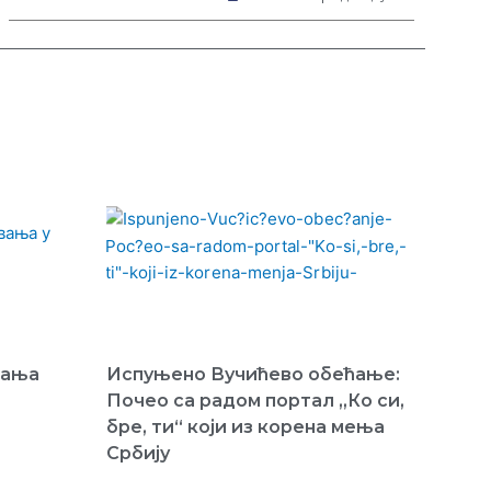
ијања
Испуњено Вучићево обећање:
Почео са радом портал „Ко си,
бре, ти“ који из корена мења
Србију