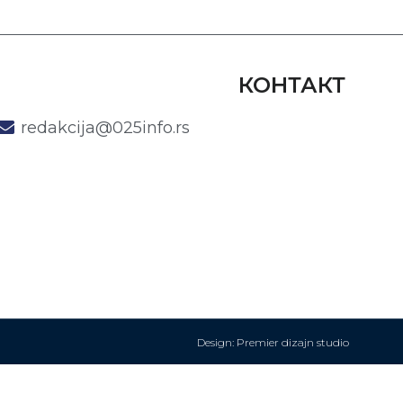
КОНТАКТ
redakcija@025info.rs
Design: Premier dizajn studio