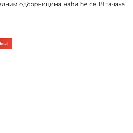
лним одборницима наћи ће се 18 тачака
Email