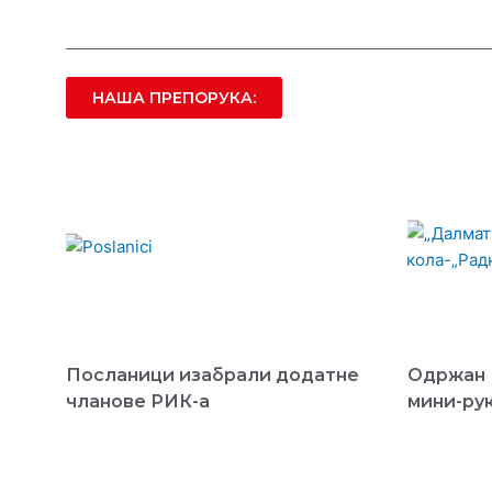
НАША ПРЕПОРУКА:
Посланици изабрали додатне
Одржан 
чланове РИК-а
мини-ру