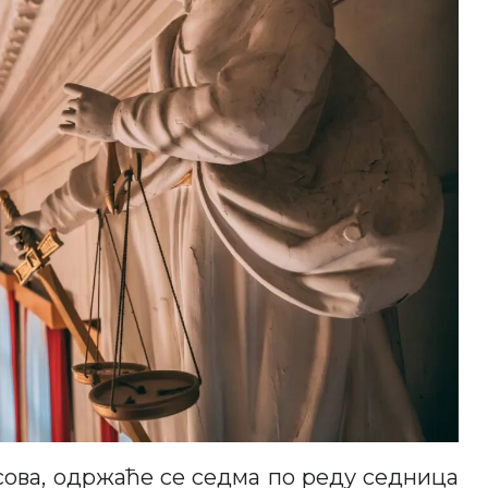
 часова, одржаће се седма по реду седница