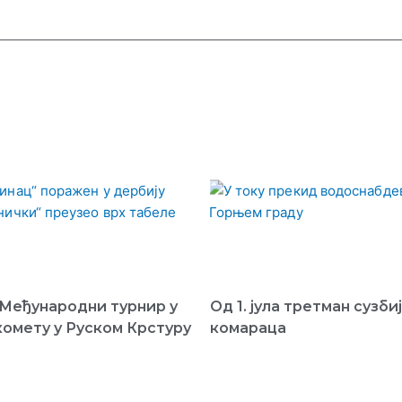
Међународни турнир у
Од 1. јула третман сузб
комету у Руском Крстуру
комараца