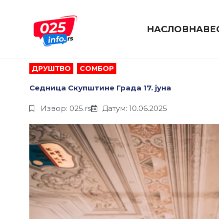
Пређи
на
садржај
НАСЛОВНА
ВЕ
ДРУШТВО
,
СОМБОР
Седница Скупштине Града 17. јуна
Извор: 025.rs
Датум: 10.06.2025