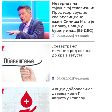
Неверица на
тајкунској телевизији!
Професор срушио
све опозиционе
лажи: Синиша Мали је
у праву, новца у
буџету има… (ВИДЕО)
07.08.2026
Редакција
„Севертранс“
изменио ред вожње
до краја августа
07.08.2026
Редакција
Акција добровољног
давања крви 11.
августа у Стапару