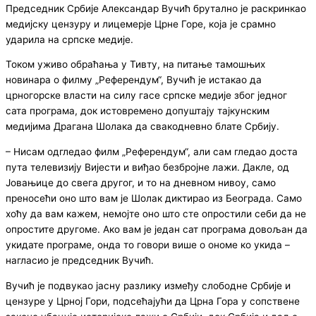
Председник Србије Александар Вучић брутално је раскринкао
медијску цензуру и лицемерје Црне Горе, која је срамно
ударила на српске медије.
Током уживо обраћања у Тивту, на питање тамошњих
новинара о филму „Референдум“, Вучић је истакао да
црногорске власти на силу гасе српске медије због једног
сата програма, док истовремено допуштају тајкунским
медијима Драгана Шолака да свакодневно блате Србију.
– Нисам одгледао филм „Референдум“, али сам гледао доста
пута телевизију Вијести и виђао безбројне лажи. Дакле, од
Јовањице до свега другог, и то на дневном нивоу, само
преносећи оно што вам је Шолак диктирао из Београда. Само
хоћу да вам кажем, немојте оно што сте опростили себи да не
опростите другоме. Ако вам је један сат програма довољан да
укидате програме, онда то говори више о ономе ко укида –
нагласио је председник Вучић.
Вучић је подвукао јасну разлику између слободне Србије и
цензуре у Црној Гори, подсећајући да Црна Гора у сопствене