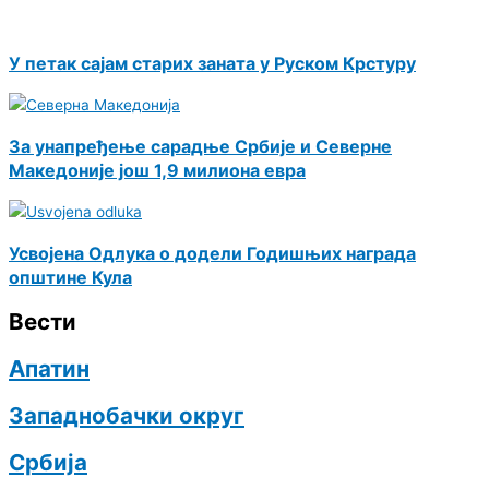
У петак сајам старих заната у Руском Крстуру
За унапређење сарадње Србије и Северне
Македоније још 1,9 милиона евра
Усвојена Одлука о додели Годишњих награда
општине Кула
Вести
Апатин
Западнобачки округ
Србија