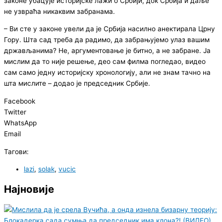
законе убацује историјске лажи о Србији, док Србија и даље
не узвраћа никаквим забранама.
– Ви сте у законе увели да је Србија насилно анектирала Црну
Гору. Шта сад треба да радимо, да забрањујемо улаз вашим
држављанима? Не, аргументовање је битно, а не забране. Ја
мислим да то није решење, део сам филма погледао, видео
сам само једну историјску хронологију, али не знам тачно на
шта мислите – додао је председник Србије.
Facebook
Twitter
WhatsApp
Email
Тагови:
lazi
,
solak
,
vucic
Најновије