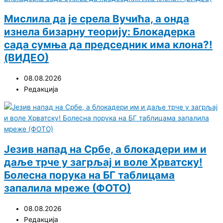
Мислила да је срела Вучића, а онда
изнела бизарну теорију: Блокадерка
сада сумња да председник има клона?!
(ВИДЕО)
08.08.2026
Редакција
Језив напад на Србе, а блокадери им и
даље трче у загрљај и воле Хрватску!
Болесна порука на БГ таблицама
запалила мреже (ФОТО)
08.08.2026
Редакција