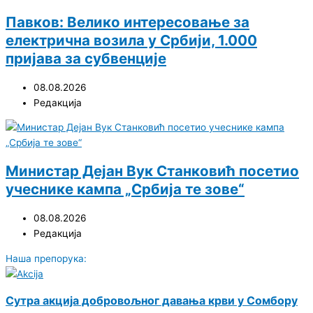
Павков: Велико интересовање за
електрична возила у Србији, 1.000
пријава за субвенције
08.08.2026
Редакција
Министар Дејан Вук Станковић посетио
учеснике кампа „Србија те зове“
08.08.2026
Редакција
Наша препорука:
Сутра акција добровољног давања крви у Сомбору