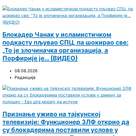
Блокадер Чанак у исламистичком
подкасту пљувао СПЦ, па шокирао све:
„То је злочиначка организација, а
Порфирије је… (ВИДЕО)
08.08.2026
Редакција
Признање уживо на тајкунској
телевизији: Функционер ЗЛФ открио да
су блокадерима поставили услове у