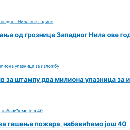
вања од грознице Западног Нила ове го
ив за штампу два милиона улазница за
 за гашење пожара, набавићемо још 40