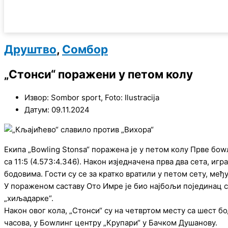
Друштво
,
Сомбор
„Стонси“ поражени у петом колу
Извор: Sombor sport, Foto: Ilustracija
Датум: 09.11.2024
Екипа „Bowling Stonsa“ поражена је у петом колу Прве бо
са 11:5 (4.573:4.346). Након изједначена прва два сета, и
бодовима. Гости су се за кратко вратили у петом сету, међ
У пораженом саставу Ото Имре је био најбољи појединац са
„хиљадарке“.
Након овог кола, „Стонси“ су на четвртом месту са шест бо
часова, у Боwлинг центру „Крупари“ у Бачком Душанову.