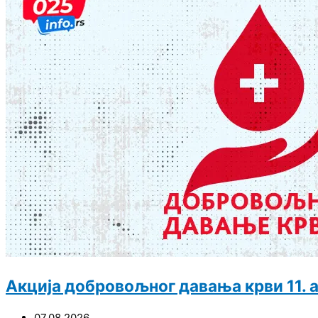
Акција добровољног давања крви 11. а
07.08.2026