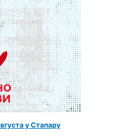
вгуста у Стапару