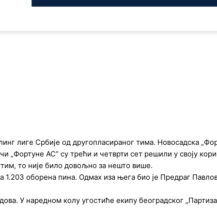
wлинг лиге Србије од другопласираног тима. Новосадска „Фо
грачи „Фортуне АС“ су трећи и четврти сет решили у своју ко
утим, то није било довољно за нешто више.
 1.203 оборена пина. Одмах иза њега био је Предраг Павлов
дова. У наредном колу угостиће екипу београдског „Партизана