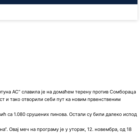
ртуна АС“ славила је на домаћем терену против Сомбораца
рист и тако отворили себи пут ка новим првенственим
ић са 1.080 срушених пинова. Остали су били далеко испод
“. Овај меч на програму је у уторак, 12. новембра, од 18