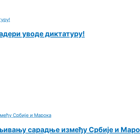
адери уводе диктатуру!
љивању сарадње између Србије и Мар