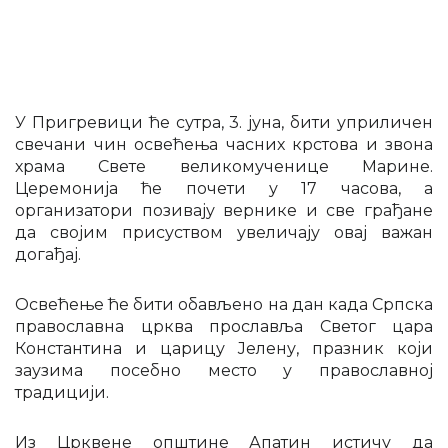
У Пригревици ће сутра, 3. јуна, бити уприличен
свечани чин освећења часних крстова и звона
храма Свете великомученице Марине.
Церемонија ће почети у 17 часова, а
организатори позивају вернике и све грађане
да својим присуством увеличају овај важан
догађај.
Освећење ће бити обављено на дан када Српска
православна црква прославља Светог цара
Константина и царицу Јелену, празник који
заузима посебно место у православној
традицији.
Из Црквене општине Апатин истичу да