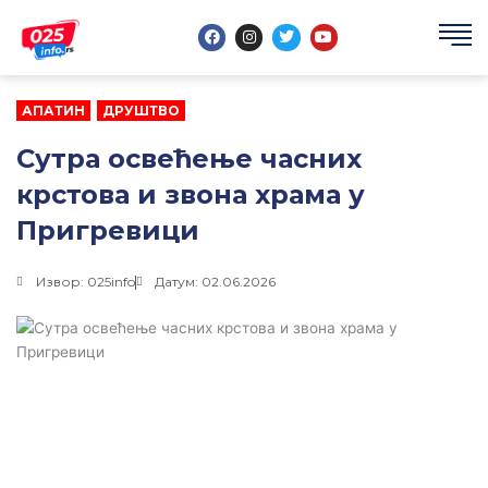
Пређи
F
I
T
Y
на
a
n
w
o
садржај
c
s
i
u
e
t
t
t
b
a
t
u
o
g
e
b
АПАТИН
,
ДРУШТВО
o
r
r
e
k
a
m
Сутра освећење часних
крстова и звона храма у
Пригревици
Извор: 025info
Датум: 02.06.2026