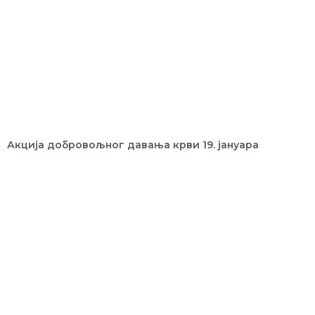
Акција добровољног давања крви 19. јануара