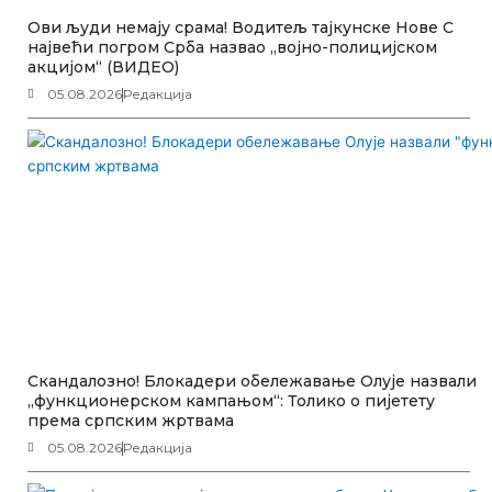
Ови људи немају срама! Водитељ тајкунске Нове С
највећи погром Срба назвао „војно-полицијском
акцијом“ (ВИДЕО)
05.08.2026
Редакција
Скандалозно! Блокадери обележавање Олује назвали
„функционерском кампањом“: Толико о пијетету
према српским жртвама
05.08.2026
Редакција