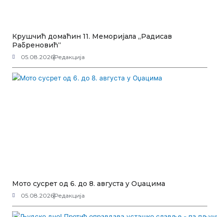
Крушчић домаћин 11. Меморијала „Радисав
Рабреновић“
05.08.2026
Редакција
Мото сусрет од 6. до 8. августа у Оџацима
05.08.2026
Редакција