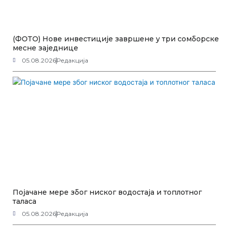
(ФОТО) Нове инвестиције завршене у три сомборске
месне заједнице
05.08.2026
Редакција
Појачане мере због ниског водостаја и топлотног
таласа
05.08.2026
Редакција