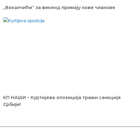
„Вокалчићи“ за викенд примају нове чланове
КП НАШИ – Куртијева опозиција тражи санкције
Србији!