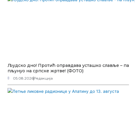
Људско дно! Протић оправдава усташко славље – па
пљунуо на српске жртве! (ФОТО)
05.08.2026
Редакција