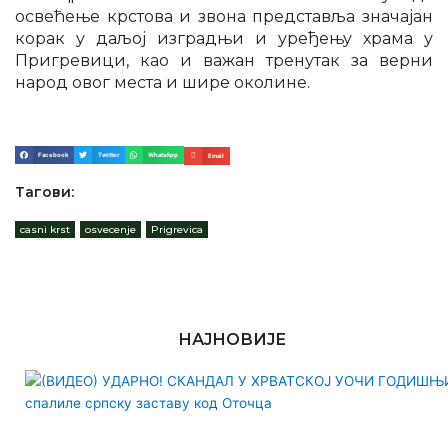
освећење крстова и звона представља значајан
корак у даљој изградњи и уређењу храма у
Пригревици, као и важан тренутак за верни
народ овог места и шире околине.
Facebook
Twitter
WhatsApp
Email
Тагови:
casni krst
,
osvecenje
,
Prigrevica
НАЈНОВИЈЕ