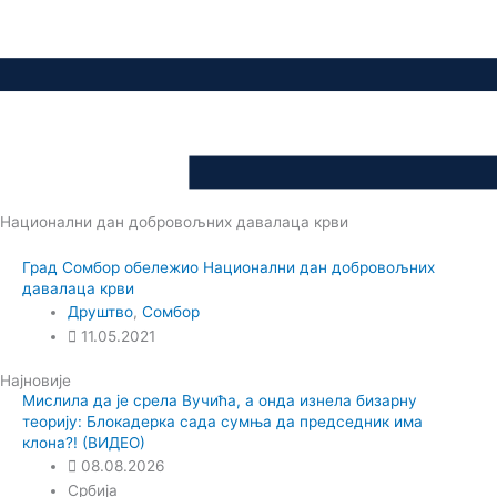
Национални дан добровољних давалаца крви
Град Сомбор обележио Национални дан добровољних
давалаца крви
Друштво
,
Сомбор
11.05.2021
Најновије
Мислила да је срела Вучића, а онда изнела бизарну
теорију: Блокадерка сада сумња да председник има
клона?! (ВИДЕО)
08.08.2026
Србија