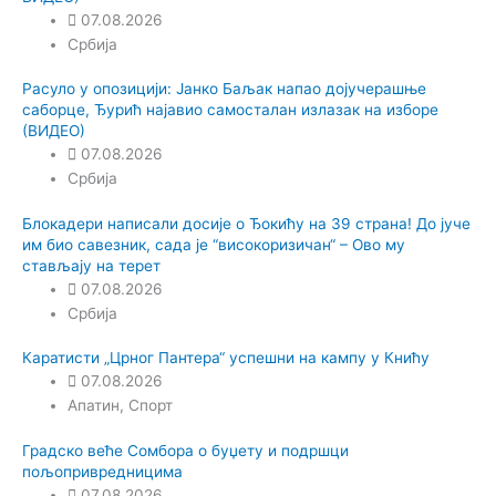
07.08.2026
Србија
Расуло у опозицији: Јанко Баљак напао дојучерашње
саборце, Ђурић најавио самосталан излазак на изборе
(ВИДЕО)
07.08.2026
Србија
Блокадери написали досије о Ђокићу на 39 страна! До јуче
им био савезник, сада је “високоризичан“ – Ово му
стављају на терет
07.08.2026
Србија
Каратисти „Црног Пантера“ успешни на кампу у Книћу
07.08.2026
Апатин
,
Спорт
Градско веће Сомбора о буџету и подршци
пољопривредницима
07.08.2026