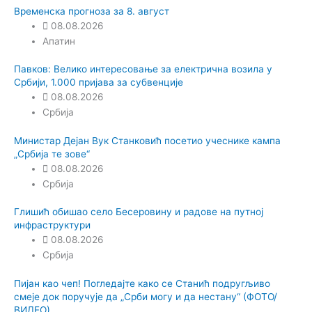
Временска прогноза за 8. август
08.08.2026
Апатин
Павков: Велико интересовање за електрична возила у
Србији, 1.000 пријава за субвенције
08.08.2026
Србија
Министар Дејан Вук Станковић посетио учеснике кампа
„Србија те зове“
08.08.2026
Србија
Глишић обишао село Бесеровину и радове на путној
инфраструктури
08.08.2026
Србија
Пијан као чеп! Погледајте како се Станић подругљиво
смеје док поручује да „Срби могу и да нестану“ (ФОТО/
ВИДЕО)