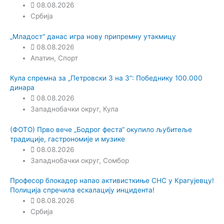
08.08.2026
Србија
„Младост“ данас игра нову припремну утакмицу
08.08.2026
Апатин
,
Спорт
Кула спремна за „Петровски 3 на 3“: Победнику 100.000
динара
08.08.2026
Западнобачки округ
,
Кула
(ФОТО) Прво вече „Бодрог феста“ окупило љубитеље
традиције, гастрономије и музике
08.08.2026
Западнобачки округ
,
Сомбор
Професор блокадер напао активисткиње СНС у Крагујевцу!
Полиција спречила ескалацију инцидента!
08.08.2026
Србија