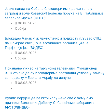
Језив напад на Србе, а блокадери им и даље трче у
загрљај и воле Хрватску! Болесна порука на БГ таблицама
запалила мреже (ФОТО)
08.08.2026
Србија
Блокадер Чанак у исламистичком подкасту пљувао СПЦ,
па шокирао све: „То је злочиначка организација, а
Порфирије је… (ВИДЕО)
08.08.2026
Србија
Признање уживо на тајкунској телевизији: Функционер
ЗЛФ открио да су блокадерима поставили услове у замену
за подршку – Ево шта морају да испуне
08.08.2026
Вучић: Верујем да ће бити испуњено све о чему смо
причали; Зеленски: Доброту Срба нећемо заборавити
(ФОТО/ВИДЕО)