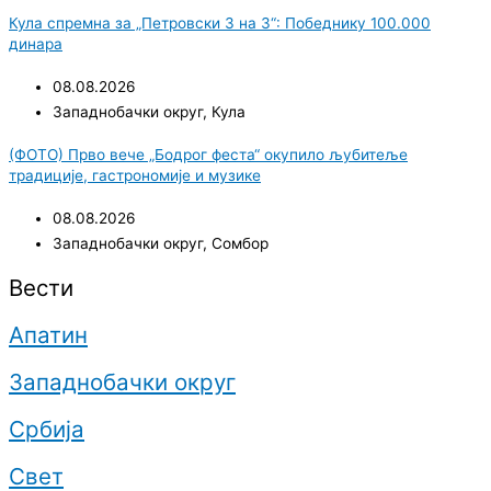
Кула спремна за „Петровски 3 на 3“: Победнику 100.000
динара
08.08.2026
Западнобачки округ
,
Кула
(ФОТО) Прво вече „Бодрог феста“ окупило љубитеље
традиције, гастрономије и музике
08.08.2026
Западнобачки округ
,
Сомбор
Вести
Апатин
Западнобачки округ
Србија
Свет