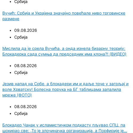
Србија
Вучић: Србија и Украјина значајно повећале ниво трговинске
размене
09.08.2026
Србија
Мислила да је срела Вучића, а онда изнела бизарну теорију:
Блокадерка сада сумња да председник има клона?! (ВИДЕО)
08.08.2026
Србија
Језив напад на Србе, а блокадери им и даље трче у загрљај и
воле Хрватску! Болесна порука на БГ таблицама запалила
мреже (ФОТО)
08.08.2026
Србија
Блокадер Чанак у исламистичком подкасту пљувао СПЦ, па
шокирао све: „То је злочиначка организација, а Порфирије је…