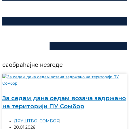
саобраћајне незгоде
За седам дана седам возача задржано
на територији ПУ Сомбор
ДРУШТВО
,
СОМБОР
20.01.2026