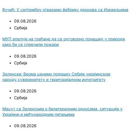
Вучић: У септембру отварамо фабрику дронова са Израелцима
09.08.2026
Србија
МУП апелује на грађане да се одговорно понашају у природи
како би се спречили пожари
09.08.2026
Србија
Зеленски: Веома ценимо подршку Србије украјинском
народу,суверенитету и територијалном интегритету
09.08.2026
Србија
Мацут са Зеленским о билатералним односима, ситуацији у
Украјини и међународним питањима
09.08.2026