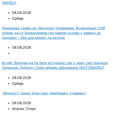
(ВИДЕО)
08.08.2026
Србија
Признање уживо на тајкунској телевизији: Функционер ЗЛФ
открио да су блокадерима поставили услове у замену за
подршку – Ево шта морају да испуне
08.08.2026
Вучић: Верујем да ће бити испуњено све о чему смо причали;
Зеленски: Доброту Срба нећемо заборавити (ФОТО/ВИДЕО)
08.08.2026
Србија
„Младост“ данас игра нову припремну утакмицу
08.08.2026
Апатин
,
Спорт