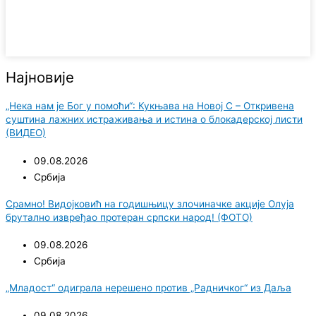
Најновије
„Нека нам је Бог у помоћи“: Кукњава на Новој С – Откривена
суштина лажних истраживања и истина о блокадерској листи
(ВИДЕО)
09.08.2026
Србија
Срамно! Видојковић на годишњицу злочиначке акције Олуја
брутално извређао протеран српски народ! (ФОТО)
09.08.2026
Србија
„Младост“ одиграла нерешено против „Радничког“ из Даља
09.08.2026